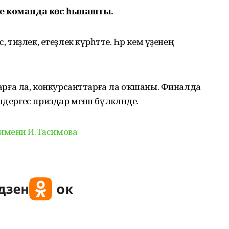
 ике команда көс һынашты.
, тиҙлек, етеҙлек күрһәтте. Һәр кем үҙенең
ға ла, конкурсанттарға ла оҡшаны. Финалда
дергес приздар менән бүләкләнде.
имени И.Тасимова