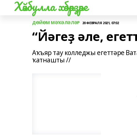
Хәйбулла хәбәрҙәре
ДӨЙӨМ МӘҠӘЛӘЛӘР
20 ФЕВРАЛЯ 2021, 07:02
“Йәгеҙ әле, егет
Аҡъяр тау колледжы егеттәре Ва
ҡатнашты //