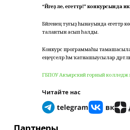
“Йәгеҙ әле, егеттәр!” конкурсында
Бәйгенең туғыҙ һынауында егеттәр көс
талантын асып һалды.
Конкурс программаһы тамашасылар
еңеүселәр һәм ҡатнашыусылар дәртлән
ГБПОУ Акъярский горный колледж 
Читайте нас
Партнеры