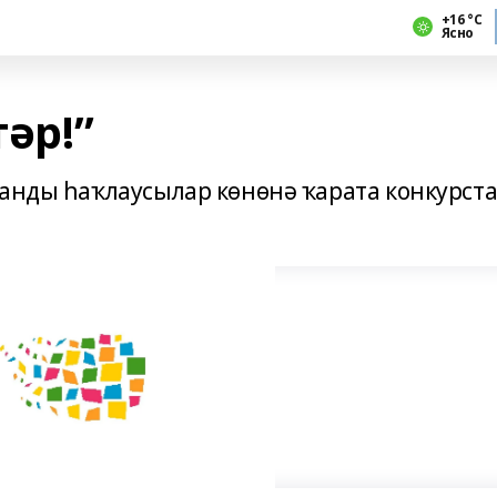
+16 °С
Ясно
тәр!”
танды һаҡлаусылар көнөнә ҡарата конкурст