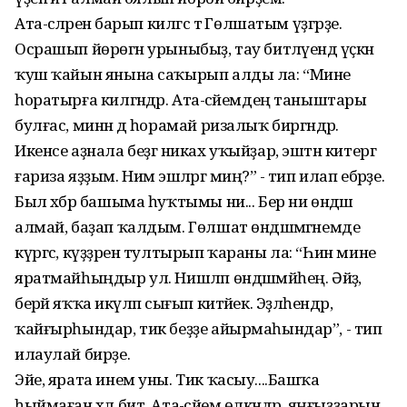
Ата-әсәләренә барып килгәс тә Гөлшатым үҙгәрҙе.
Осрашып йөрөгән урыныбыҙ, тау битләүендә үҫкән
ҡуш ҡайын янына саҡырып алды ла: “Мине
һоратырға килгәндәр. Ата-әсәйемдең таныштары
булғас, минән дә һорамай ризалыҡ биргәндәр.
Икенсе аҙнала беҙгә никах уҡыйҙар, эштән китергә
ғариза яҙҙым. Нимә эшләргә миңә?” - тип илап ебәрҙе.
Был хәбәр башыма һуҡтымы ни... Бер ни өндәшә
алмай, баҙап ҡалдым. Гөлшат өндәшмәгәнемде
күргәс, күҙҙәрен тултырып ҡараны ла: “Һин мине
яратмайһыңдыр ул. Нишләп өндәшмәйһең. Әйҙә,
берәй яҡҡа икәүләп сығып китәйек. Эҙләһендәр,
ҡайғырһындар, тик беҙҙе айырмаһындар”, - тип
илаулай бирҙе.
Эйе, ярата инем уны. Тик ҡасыу....Башҡа
һыймаған хәл бит. Ата-әсәйем өлкәндәр, яңғыҙҙарын