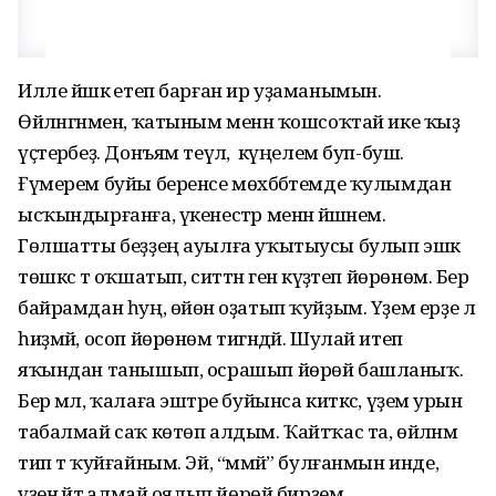
Илле йәшкә етеп барған ир уҙаманымын.
Өйләнгәнмен, ҡатыным менән ҡошсоҡтай ике ҡыҙ
үҫтерәбеҙ. Донъям теүәл, ә күңелем буп-буш.
Ғүмерем буйы беренсе мөхәббәтемде ҡулымдан
ысҡындырғанға, үкенестәр менән йәшәнем.
Гөлшатты беҙҙең ауылға уҡытыусы булып эшкә
төшкәс тә оҡшатып, ситтән генә күҙәтеп йөрөнөм. Бер
байрамдан һуң, өйөнә оҙатып ҡуйҙым. Үҙем ерҙе лә
һиҙмәй, осоп йөрөнөм тигәндәй. Шулай итеп
яҡындан танышып, осрашып йөрөй башланыҡ.
Бер мәл, ҡалаға эштәре буйынса киткәс, үҙемә урын
табалмай саҡ көтөп алдым. Ҡайтҡас та, өйләнәм
тип тә ҡуйғайным. Эй, “мәмәй” булғанмын инде,
үҙенә әйтә алмай оялып йөрөй бирҙем.