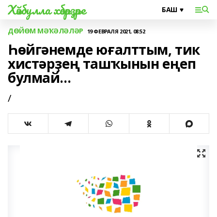
Хәйбулла хәбәрҙәре
ДӨЙӨМ МӘҠӘЛӘЛӘР
19 ФЕВРАЛЯ 2021, 08:52
Һөйгәнемде юғалттым, тик
хистәрҙең ташҡынын еңеп
булмай...
/