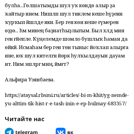
булһа...Гөлшатымды шул уҡ көндө алыр ҙа
ҡайтыр инем. Нишләп шул тиклем кеше һүҙенән
ҡурҡып йәшәлде икән. Бер генә көн кеше ғүмерен
өҙҙө... һәм минең баҙнатһыҙлығым. Был хәлдә мин
генә ғәйепле. Күңелемде шомло бушлыҡ һаман да
өйкәй. Исмаһам бер генә төн тыныс йоҡлап алырға
ине, юҡ шул кителгән йөрәк һулҡылдауын дауам
итә. Нимә эшләргә миңә, йәмәғәт?
Альфира Узянбаева.
https://ataysal.rbsmi.ru/articles/-bi-m-khit/yg-nemde-
yu-alttim-tik-hist-r-e-tash-inin-e-ep-bulmay-683357/
Читайте нас