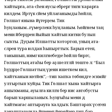
ҡайтырға, ата-әсәһенә яусы ебәрергә тигән ҡарарға
килдем. Иртүк әсәйемә уйлағанымды һөйләп,
Гөлшат янына йүгерҙем. Тик
һуңланым...ғүмерлеккә һуңланым. Һөйгәнем таң
менән әйберҙәрен йыйып ҡайтып киткән булып
сыҡты. Дуҫым Илшатты ҡотортоп, уның ата-
әсәләренә тура юлдан һыпырттыҡ. Барып етеп,
танышып, нимәгә килгәнебеҙҙе һөйләп биргәс,
Гөлшаттың атаһы бер аҙ шелтәләй төштө лә: “Был
һүҙҙәрҙе Гөлшаттың үҙенән ишеткем килә,
ҡайтҡанын көтәйек”,--тип ҡапҡа төбөндәге эскәмйәгә
ултыртып ҡуйҙы. Тик Гөлшат ҡына ҡайтырға
ашыҡманы, ауылға килгән бер нисә автобусты
барып ҡаршыланыҡ. Һуңғыһы менән дә
ҡайтмағас аптырауға ҡалдыҡ. Баштараҡ үсегеп
таныштарында йәшенеп йөрөйҙөр тип, бар