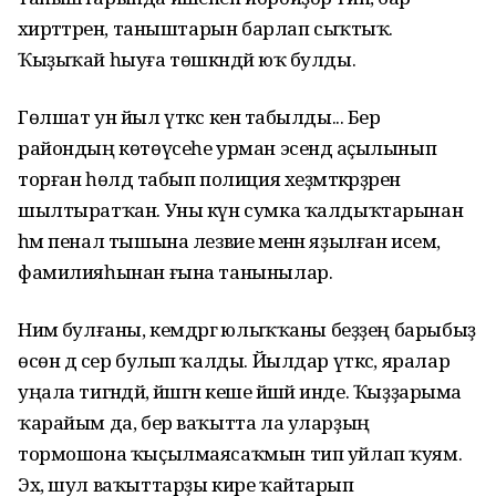
әхирәттәрен, таныштарын барлап сыҡтыҡ.
Ҡыҙыҡай һыуға төшкәндәй юҡ булды.
Гөлшат ун йыл үткәс кенә табылды... Бер
райондың көтөүсеһе урман эсендә аҫылынып
торған һөлдә табып полиция хеҙмәткәрҙәренә
шылтыратҡан. Уны күн сумка ҡалдыҡтарынан
һәм пенал тышына лезвие менән яҙылған исем,
фамилияһынан ғына танынылар.
Нимә булғаны, кемдәргә юлыҡҡаны беҙҙең барыбыҙ
өсөн дә сер булып ҡалды. Йылдар үткәс, яралар
уңала тигәндәй, йәшәгән кеше йәшәй инде. Ҡыҙҙарыма
ҡарайым да, бер ваҡытта ла уларҙың
тормошона ҡыҫылмаясаҡмын тип уйлап ҡуям.
Эх, шул ваҡыттарҙы кире ҡайтарып