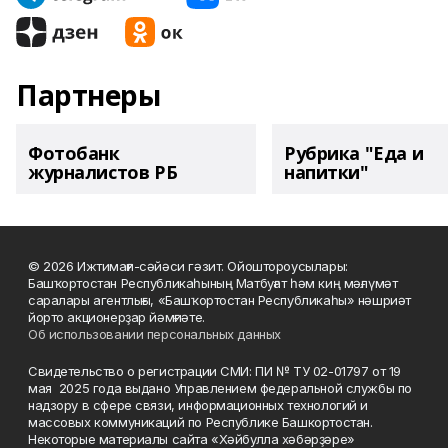
Партнеры
Фотобанк
Рубрика "Еда и
журналистов РБ
напитки"
© 2026 Ижтимағи-сәйәси гәзит. Ойоштороусылары:
Башҡортостан Республикаһының Матбуғат һәм киң мәғлүмәт
саралары агентлығы, «Башҡортостан Республикаһы» нәшриәт
йорто акционерҙар йәмғиәте.
Об использовании персональных данных
Свидетельство о регистрации СМИ: ПИ № ТУ 02-01797 от 19
мая 2025 года выдано Управлением федеральной службы по
надзору в сфере связи, информационных технологий и
массовых коммуникаций по Республике Башкортостан.
Некоторые материалы сайта «Хәйбулла хәбәрҙәре»