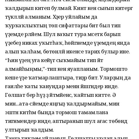
ҡалдырып китеп булмай. Кинәт кенә сығып китергә
тәүәкәлләй алманым. Хәҙер уйлайым да
ҡурҡаҡлыҡтың төп сифаттары бит был тип
үҙемде әрләйем. Шул ваҡыт тура мәсеткә барып
үҙебеҙ никах уҡытһаҡ, һөйгәнемде үҙемдең янда
алып ҡалһам, бөтөнләй икенсе тарих булыр ине.
“Һин үҙең уға кейәүгә сыҡмайым тип әйтә
алмайһыңмы,”-тип кенә яуапланым. Тормошто
кеше үҙе ҡатмарлаштыра, тиҙәр бит. Уларҙың да
ғаиләһе ҡаты ҡанундар менән йәшәгәндер инде.
Гөлшат бер һүҙ ҙә әйтмәйенсә, ҡайтып китте. Ә
мин...ата-әсәйемде яңғыҙ ҡалдырмайым, мин
эштән китһәм бында тормош тамамлана
тигәнмендер инде, аптыранып шул ағас төбөндә
ултырып ҡалдым.
Таңға тиклем уйланып, Гөлшатты урлап алып