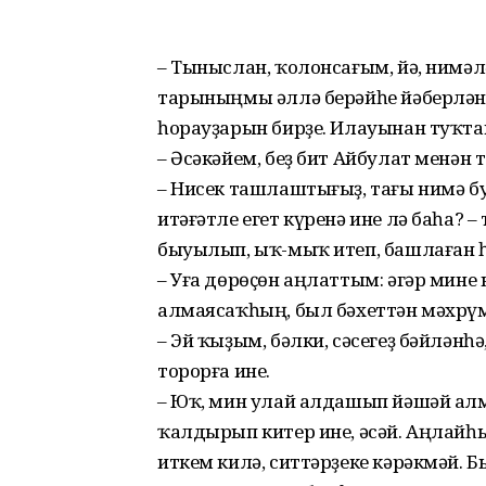
– Тыныслан, ҡолонсағым, йә, нимәл
тарыныңмы әллә берәйһе йәберлән
һорауҙарын бирҙе. Илауынан туҡта
– Әсәкәйем, беҙ бит Айбулат менән 
– Нисек ташлаштығыҙ, тағы нимә бу
итәғәтле егет күренә ине лә баһа? –
быуылып, ыҡ-мыҡ итеп, башлаған һ
– Уға дөрөҫөн аңлаттым: әгәр мине 
алмаясаҡһың, был бәхеттән мәхрүм
– Эй ҡыҙым, бәлки, сәсегеҙ бәйләнһ
торорға ине.
– Юҡ, мин улай алдашып йәшәй алм
ҡалдырып китер ине, әсәй. Аңлай
иткем килә, ситтәрҙеке кәрәкмәй. Бын