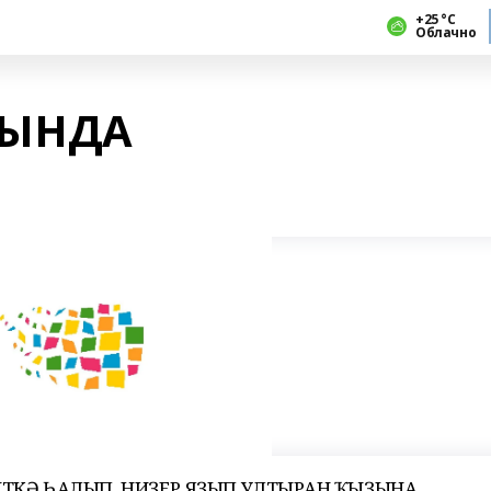
+25 °С
Облачно
ЫНДА
ТКӘ ҺАЛЫП, НИҘЕР ЯҘЫП УЛТЫРҒАН ҠЫҘЫНА