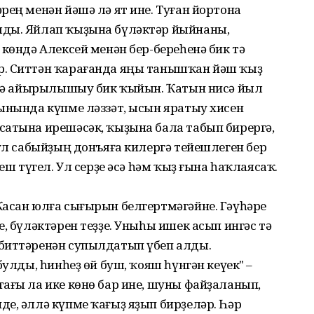
рең менән йәшә лә ят ине. Туған йортона
лды. Яйлап ҡыҙына бүләктәр йыйнаны,
 көндә Алексей менән бер-береһенә бик тә
р. Ситтән ҡарағанда яңы танышҡан йәш ҡыҙ
ә лә айырылышыу бик ҡыйын. Ҡатын нисә йыл
ынында күпме ләззәт, ысын яратыу хисен
сатына ирешәсәк, ҡыҙына бала табып бирергә,
 ул сабыйҙың донъяға килергә тейешлеген бер
еш түгел. Ул серҙе әсә һәм ҡыҙ ғына һаҡлаясаҡ.
Ҡасан юлға сығырын белгертмәгәйне. Гәүһәре
, бүләктәрен теҙҙе. Уныһы ишек асып ингәс тә
биттәренән супылдатып үбеп алды.
булды, һинһеҙ өй буш, ҡояш һүнгән кеүек" –
ағы ла ике көнө бар ине, шуны файҙаланып,
е, әллә күпме ҡағыҙ яҙып бирҙеләр. Һәр