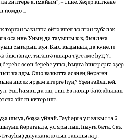
а килтерә алмайым", – тине. Хәҙер киткәне
н йомдо ...
 торған ваҡытта өйгә инеп ҡалған күбәләк
әгә оса ине. Уның да тауышы юҡ, быялаға
ауыш сығарып ҡуя. Был ҡыҙының да күңеле
 бикләнде, тигәнгә ишара түгелме һуң ?..
береһе өсөн береһе утҡа, һыуға һикерергә әҙер
улып ҡалды. Ошо ваҡытта әсәнең йөрәген
ына нисек ярҙам итергә һуң? Үҙен ғәйепләй.
. Эш, һаман да эш, тип. Балалар баҡсаһынан
тенә әйтеп китер ине.
 шыуа, боҙҙа уйнай. Гәүһәргә ул ваҡытта 6
 шыуып йөрөгәндә, ул ярылып, һыуға бата. Саҡ
уҡтауһыҙ дауахана юлын тапанылар.