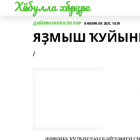
Хәйбулла хәбәрҙәре
ДӨЙӨМ МӘҠӘЛӘЛӘР
8 ФЕВРАЛЯ 2021, 10:39
ЯҘМЫШ ҠУЙЫН
/
ФИРҒӘНӘ ҠУЛЫНДАҒЫ БӘЙЛӘМЕН СИ