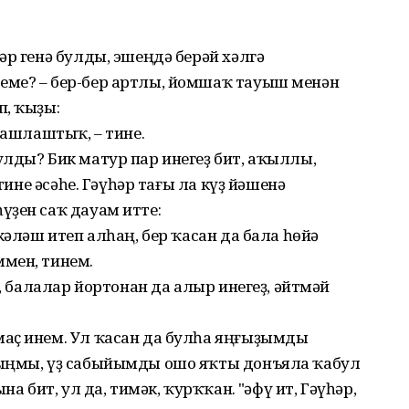
әр генә булды, эшеңдә берәй хәлгә
еме? – бер-бер артлы, йомшаҡ тауыш менән
п, ҡыҙы:
ташлаштыҡ, – тине.
лды? Бик матур пар инегеҙ бит, аҡыллы,
 тине әсәһе. Гәүһәр тағы ла күҙ йәшенә
үҙен саҡ дауам итте:
кәләш итеп алһаң, бер ҡасан да бала һөйә
мен, тинем.
ә, балалар йортонан да алыр инегеҙ, әйтмәй
аҫ инем. Ул ҡасан да булһа яңғыҙымды
һыңмы, үҙ сабыйымды ошо яҡты донъяла ҡабул
а бит, ул да, тимәк, ҡурҡҡан. "Ғәфү ит, Гәүһәр,