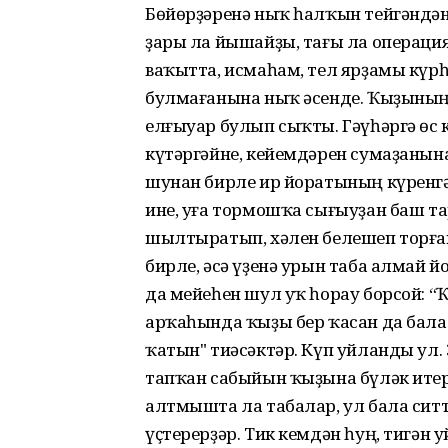
Бөйөрҙәренә ныҡ һалҡын тейгәндән
ҙары ла йышайҙы, тағы ла операци
ваҡытта, исмаһам, тел ярҙамы күр
булмағанына ныҡ әсенде. Ҡыҙының
елғыуар булып сыҡты. Гәүһәргә өс к
күтәргәйне, кейемдәрен сумаҙанына
шунан бирле ир йоратының күренгә
ине, уға тормошҡа сығыуҙан баш та
шылтыратып, хәлен белешеп торған
бирле, әсә үҙенә урын таба алмай й
да мейеһен шул уҡ һорау борсой: “
арҡаһында ҡыҙы бер ҡасан да бала 
ҡатын" тиәсәктәр. Күп уйланды ул.
тапҡан сабыйын ҡыҙына бүләк итерг
алтмышта ла табалар, ул бала ситте
үҫтерерҙәр. Тик кемдән һуң, тигән 