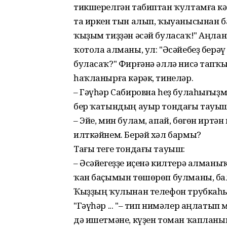
тикшерелгән табиптан ҡултамға кәр
та иркен тын алып, ҡыуанысынан 
ҡыҙым тиҙҙән әсәй буласаҡ!" Аңлан
ҡотола алманы, ул: "Әсәйебеҙ берәү
буласаҡ?" Фирғәнә әллә нисә тапҡ
һаҡланырға кәрәк, тинеләр.
– Гәүһәр Сабировна һеҙ булаһығыҙм
бер ҡатындың ауыр тондағы тауы
– Эйе, мин булам, апай, бөгөн иртә
илткәйнем. Берәй хәл бармы?
Тағы теге тондағы тауыш:
– Әсәйегеҙҙе иҫенә килтерә ал­маны
ҡан баҫымын төшөрөп булма­ны, бал
Ҡыҙҙың ҡулынан телефон трубкаһы 
"Гәүһәр ... "– тип нимәлер аңлатып
дә ишетмәне, күҙен томан ҡапланы