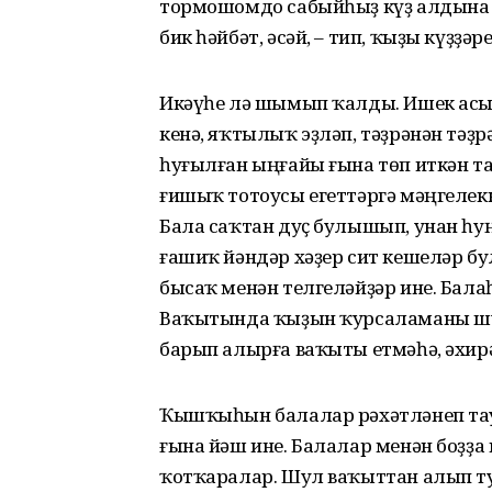
тормошомдо сабыйһыҙ күҙ алдына л
бик һәйбәт, әсәй, – тип, ҡыҙы күҙҙәре
Икәүһе лә шымып ҡалды. Ишек асыҡ
кенә, яҡтылыҡ эҙләп, тәҙрәнән тәҙр
һуғылған ыңғайы ғына төп иткән т
ғишыҡ тотоусы егеттәргә мәңгелеккә
Бала саҡтан дуҫ булышып, унан һуң 
ғашиҡ йәндәр хәҙер сит кешеләр б
бысаҡ менән телгеләйҙәр ине. Балаһ
Ваҡытында ҡыҙын ҡурсаламаны шул
барып алырға ваҡыты етмәһә, әхирә
Ҡышҡыһын балалар рәхәтләнеп тауҙа
ғына йәш ине. Балалар менән боҙҙа
ҡотҡаралар. Шул ваҡыттан алып т