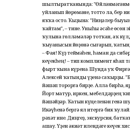
шыл­тыратҡанында: "Өйләнмә­гәнмен,
уйланып йөрөмәне, тотто ла, бер ни
яҡҡа осто. Ҡыҙына: "Ниңәлер быуы
ҡайтам", – тине. Уныһы әсәһе өсөн 
ҡулына гөлләмәләр тотҡан, аҡ күл
ҡыуанысын йөҙөнә сығарып, ҡатын
– Фая! Күҙ теймәһен, һаман да сиб
кеүекһең! – тип комплимент яһап та
фырт ҡына күренә. Шунда уҡ Фирғә
Алексей ҡатынды үҙенә саҡырҙы. "
йәшәп торорға бирҙе. Алла бирһә, 
Йорт матур, иркен, мебелдәрҙең ҡи
йәшәйҙәр. Ҡатын күңеленән генә шу
Икәүһенә бергә ял итергә бик ҡул
рәхәт ине. Диңгеҙ, экскурсия, бат
ашау. Үҙен әкиәт илендәге кеүек хис