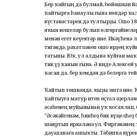
Бер ҡайғың да булмай, һөйөшкән йә
ҡайтырға һанаулы ғына көндәр ҡа
күстәнәстәрен дә тултырҙы. Ошо 18
яҡын кешеләр булып өлгөргәйнелә
менән егет кеүектәр ине. Икәүһен
тигәндә, рәхәтләнеп ошо ирҙең ҡуй
татыны. Юҡ, ул алдына ҡуйған маҡ
тик үҙ ҡанын ғына. Ә инде Алексей
ҡасан да, бер кемдән дә белергә тей
Ҡайтып төшкәндә, ҡыҙы эштә ине. 
ҡайтыуға матур итеп өҫтәл әҙерләне
әсәһенең муйынынан уҡ ҡосаҡлап, 
"Әсәкәйгенәм, һинһеҙ бик күңелһеҙ 
шаяртып иркәләнә ул. Фирғәнәнең т
дауаханаға ашыҡты. Табипҡа күренд