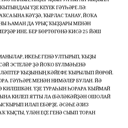
ҠЫТЫНДАҒЫ ҮҘЕ КЕҮЕК ГӘҮҺӘРЕ ЛӘ:
АҠСА ҒЫНА КӘҮҘӘ, ҠЫРЛАС ТАНАУ, ЙОҠА
 УНЫ ҺАМАН ДА УРЫҪ ҠЫҘҘАРЫ МЕНӘН
ИЕРҘӘР ИНЕ. БЕР БӨРТӨГӨНӘ КИСӘ 25 ЙӘШ
АНЫЛАР, ИКЕҺЕ ГЕНӘ УЛТЫРЫП, ҠЫҘЫ
СӘЙ ЭСТЕЛӘР ҘӘ ЙОҠО БҮЛМӘҺЕНӘ
ЛӘПТЕР ҠЫҘЫНЫҢ КӘЙЕФЕ ҠЫРЫЛЫП ЙӨРӨЙ.
РА. ГӘҮҺӘРЕ МЕНӘН НИМӘЛЕР БУЛҒАН. ЙӘ
Ә КИЛЕШКӘН. ҮҘЕ ТУРАҺЫН ҺОРАРҒА ҠЫЙМАЙ
ҒЫНА КИЛЕП ЯТТЫ ЛА (БӘЛӘКӘЙҘӘН ОШОЛАЙ
СҠЫРЫП ИЛАП ЕБӘРҘЕ. ӘСӘҺЕ ҒӘЗИЗ
Ҡ ҠЫҪТЫ, ҮЛӘН ЕҪЕ ГЕНӘ СЫҒЫП ТОРҒАН