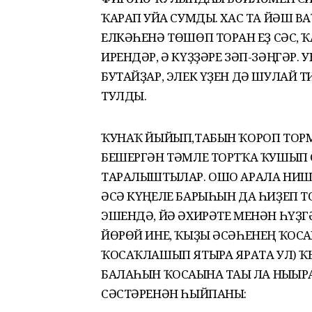
ҠАРАП УЙҒА СУМДЫ. ХАС ТА ЙӘШ ВА
ЕЛКӘҺЕНӘ ТӨШӨП ТОРҒАН ЕҘ СӘС, Ҡ
ИРЕНДӘР, Ә КҮҘҘӘРЕ ЗӘП-ЗӘҢГӘР.
БУТАЙҘАР, ЭЛЕК ҮҘЕН ДӘ ШУЛАЙ Т
ТУЛДЫ.
ҠУНАҠ ЙЫЙЫП,ТАБЫН ҠОРОП ТОРМ
БЕШЕРГӘН ТӘМЛЕ ТОРТҠА ҠУШЫП 
ТАРАЛЫШТЫЛАР. ОШО АРАЛА НИШ
ӘСӘ КҮҢЕЛЕ БАРЫҺЫН ДА ҺИҘЕП ТО
ЭШЕНДӘ, ЙӘ ӘХИРӘТЕ МЕНӘН ҺҮҘГ
ЙӨРӨЙ ИНЕ, ҠЫҘЫ ӘСӘҺЕНЕҢ ҠОСА
ҠОСАҠЛАШЫП ЯТЫРҒА ЯРАТА УЛ) ҠЫ
БАЛАҺЫН ҠОСАҒЫНА ТАҒЫ ЛА НЫҒЫРА
СӘСТӘРЕНӘН ҺЫЙПАНЫ: