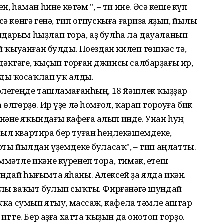
 һаман һине көтәм ", – ти ине. Әсә кеше күп
сә көнгә генә, тип отпускыға ғариза яҙып, йылы
ндарым һыҙлап тора, аҙ булһа ла дауаланып
эй ҡыуанған булды. Поездан килеп төшкәс тә,
дәктәге, ҡыҫып торған джинсы салбарҙағы ир,
ды ҡосаҡлап уҡ алды.
әрлегеңде ташламағанһың, 18 йәшлек ҡыҙҙар
 өлгөрҙө. Ир үҙе лә һомғол, ҡарап тороуға бик
нәне яҡындағы кафеға алып инде. Унан һуң
Был квартира бер туған һеңлекәшемдеке,
ярты йылдан үҙемдеке буласаҡ", – тип аңлатты.
ммәтле икәне күренеп тора, тимәк, етеш
ндай һығымта яһаны. Алексей ҙа ялда икән.
айлы ваҡыт булып сыҡты. Фирғәнәгә шундай
ҡаҡҡа сумып ятыу, массаж, кафела тәмле аштар
 итте. Бер аҙға хатта ҡыҙын да онотоп торҙо.