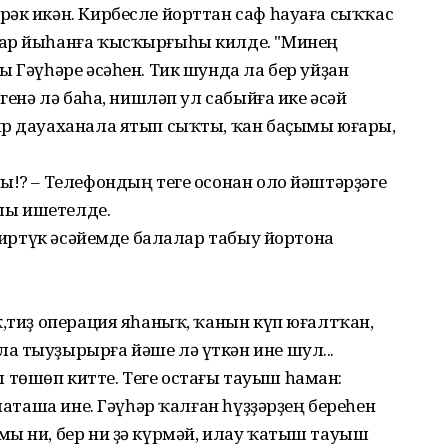
әк икән. Кирбесле йорттан саф һауаға сыҡҡас
бар йыһанға ҡысҡырғыһы килде. "Минең
ы Гәүһәре әсәһен. Тик шунда ла бер уйҙан
 генә лә баһа, нишләп ул сабыйға ике әсәй
ыр дауаханала ятып сыҡты, ҡан баҫымы юғары,
ы!? – Телефондың теге осонан оло йәштәрҙәге
шы ишетелде.
н иртүк әсәйемде балалар табыу йортона
ҡ,тиҙ операция яһаныҡ, ҡанын күп юғалтҡан,
а тыуҙырырға йәше лә үткән ине шул...
төшөп китте. Теге остағы тауыш һаман:
 маташа ине. Гәүһәр ҡалған һүҙҙәрҙең береһен
мы ни, бер ни ҙә күрмәй, илау ҡатыш тауыш