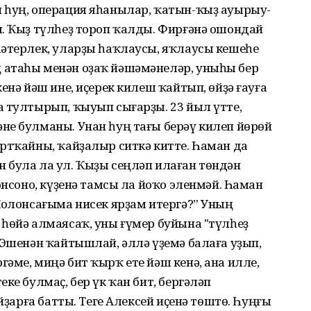
 һуң, операция яһанылар, ҡатын-ҡыҙ ауырыу­
я. Ҡыҙ түлһеҙ тороп ҡалды. Фирғәнә ошондай
һәтерлек, уларҙы һаҡлаусы, яҡлаусы кешеһе
 атаһы менән оҙаҡ йәшәмәнеләр, уныһы бер
енә йәш ине, иҫерек килеш ҡайтып, өйҙә ғауға
 тултырып, ҡыуып сығарҙы. 23 йыл үтте,
не булманы. Унан һуң тағы берәү килеп йөрөй
ртҡайны, ҡайҙалыр ситкә китте. Һаман да
 була ла ул. Ҡыҙы сеңләп илаған төндән
онсоно, күҙенә тамсы ла йоҡо эленмәй. Һаман
Ҡолонсағыма нисек ярҙам итергә?” Уның
һөйә алмаясаҡ, уны ғүмер буйына "түлһеҙ
 Эшенән ҡайтышлай, әллә үҙемә балаға уҙып,
әме, миңә бит ҡырҡ ете йәш кенә, ана илле,
ке булмаҫ, бер үк ҡан бит, бергәләп
уйҙарға батты. Теге Алексей иҫенә төштө. Һуңғы