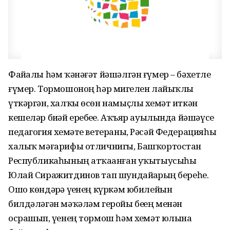
Файҙалы һәм ҡәнәғәт йәшәлгән ғүмер – бәхетле
ғүмер. Тормошоноң һәр миҙгелен лайыҡлы
үткәргән, халҡы өсөн намыҫлы хеҙмәт иткән
кешеләр биҙәй еребеҙҙе. Аҡъяр ауылында йәшәүсе
педагогия хеҙмәте ветераны, Рәсәй Федерацияһы
халыҡ мәғарифы отличнигы, Башҡортостан
Республикаһының атҡаҙанған уҡытыусыһы
Юлай Сиражитдинов тап шундайҙарҙың береһе.
Ошо көндәрҙә үҙенең күркәм юбилейын
билдәләгән мәҡәләм геройы беҙҙең менән
осрашып, үҙенең тормош һәм хеҙмәт юлына