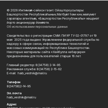
© 2026 Ижтимағи-сәйәси гәзит. Ойоштороусылары:
Башҡортостан Республикаһының Матбуғат һәм киң мәғлүмәт
саралары агентлығы, «Башҡортостан Республикаһы» нәшриәт
йорто акционерҙар йәмғиәте.
Об использовании персональных данных
Свидетельство о регистрации СМИ: ПИ № ТУ 02-01797 от 19
мая 2025 года выдано Управлением федеральной службы по
надзору в сфере связи, информационных технологий и
массовых коммуникаций по Республике Башкортостан.
Некоторые материалы сайта «Хәйбулла хәбәрҙәре»
предназначены для пользователей старше 16 лет.
Главный редактор: 8(34758) 2-14-95
Рекламная служба: 8(34758) 2-15-62
Е-mаil: haib_vestnik@mail.ru
Телефон
8(34758)2-14-95
Эл. почта
haib_vestnik@mail.ru
Адрес