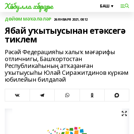
Хәйбулла хәбәрҙәре
ДӨЙӨМ МӘҠӘЛӘЛӘР
26 ЯНВАРЯ 2021, 08:12
Ябай уҡытыусынан етәксегә
тиклем
Рәсәй Федерацияһы халыҡ мәғарифы
отличнигы, Башҡортостан
Республикаһының атҡаҙанған
уҡытыусыһы Юлай Сиражитдинов күркәм
юбилейын билдәләй