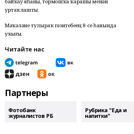
байҡау яһаны, тормошҡа ҡарашы менән
уртаҡлашты.
Мәҡәләне тулыраҡ гәзитебеҙҙең 8-се һанында
уҡығыҙ.
Читайте нас
Партнеры
Фотобанк
Рубрика "Еда и
журналистов РБ
напитки"