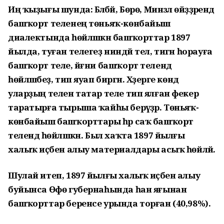
Иң ҡыҙығы шунда: Бәләбәй, Бөрө, Минзәлә өйәҙҙәрендә
башҡорт теленең төньяҡ-көнбайыш
диалектында һөйләшкән башҡорттар 1897
йылда, туған телегеҙ ниндәй тел, тигән һорауға
башҡорт теле, йәғни башҡорт телендә
һөйләшәбеҙ, тип яуап биргән. Хәҙерге көндә
уларҙың телен татар теле тип ялған фекер
таратырға тырыша ҡайһы берәүҙәр. Төньяҡ-
көнбайыш башҡорттары һәр саҡ башҡорт
телендә һөйләшкән. Был хаҡта 1897 йылғы
халыҡ иҫәбен алыу материалдары асыҡ һөйләй.
Шулай итеп, 1897 йылғы халыҡ иҫәбен алыу
буйынса Өфө губернаһында һан яғынан
башҡорттар беренсе урында торған (40,98%).