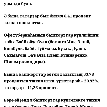
урында була.
Ә бына татарҙар был биләмәлә 8,41 процент
ҡына тәшкил иткән.
Өфө губернаһының башҡорттар күпләп йәшәгән
төбәге Бәләбәй өйәҙе була (бөгөнгө Миәкә, Әлшәй,
Бишбүләк, Бәләбәй, Туймазы, Бүздәк, Дәүләкән,
Саҡмағош, Баҡалы, Илеш, Кушнаренко,
Шишмә райондары).
Бында башҡорттар бөтөн халыҡтың 53,78
процентын тәшкил иткән, урыҫтар иһә – 20,92%, ә
татарҙар – 11,26 процент.
Бөрө өйәҙендә лә башҡорттар күпселекте тәшкил
иткән (хәҙерге Бөрө, Дүртөйлө, Борай, Мишкә,