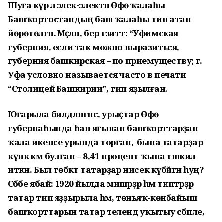
Шуға күрә лә элек-электән Өфө ҡалаһы
Башҡортостандың баш ҡалаһы тип атап
йөрөтөлгән. Мәҫәлән, бер гәзиттә: “Уфимская
губерния, если так можно выразиться,
губерния башкирская – по приемуществу; г.
Уфа условно называется часто в печати
“Столицей Башкирии”, тип яҙылған.
Юғарыла билдәләнгәнсә, урыҫтар Өфө
губернаһында һан яғынан башҡорттарҙан
ҡала икенсе урында торған, ә бына татарҙар
күпкә кәм булған – 8,41 процент ҡына тәшкил
иткән. Был төбәктә татарҙар нисек күбәйгән һуң?
Сәбәбе ябай: 1920 йылда мишәрҙәр һәм типтәрҙәр
татар тип яҙҙырыла һәм, төньяҡ-көнбайыш
башҡорттарын татар телендә уҡытыу сәбәпле,