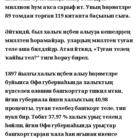
миллион һум аҡса сарыф итә. Уның һөҙөмтәләре
89 томдан торған 119 китапта баҫылып сыға.
Әйткәндәй, был халыҡ иҫәбен алыуҙа кешеләрҙең
милләтен һорамайҙар, ә уларҙың милләтен туған
теле аша билдәләйҙәр. Атап әйткәндә, «Туған телең
ҡайһы тел?” тигән һорау бирелә.
1897 йылғы халыҡ иҫәбен алыу һөҙөмтәләре
буйынса Өфө губернаһында халыҡтың
күпселек өлөшөн башҡорттар тәшкил иткән,
йәғни губернала йәшәгән халыҡтың 40,98
проценты, туған телебеҙ башҡорт теле, тип
яуап бирә. Төбәктә 37,97 % халыҡ урыҫ телендә
һөйләшә, йәғни Өфө губернаһында урыҫтар
башҡорттарҙан ҡала һан яғынан икенсе