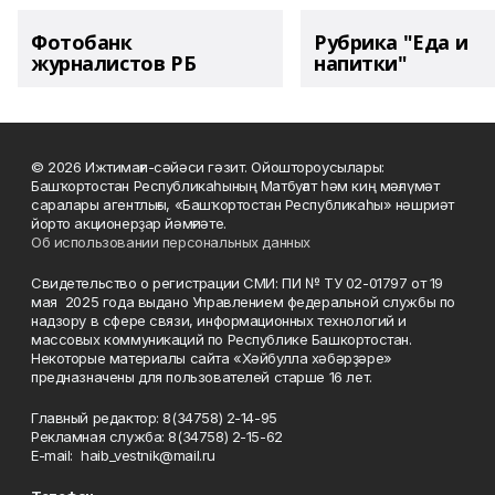
Фотобанк
Рубрика "Еда и
журналистов РБ
напитки"
© 2026 Ижтимағи-сәйәси гәзит. Ойоштороусылары:
Башҡортостан Республикаһының Матбуғат һәм киң мәғлүмәт
саралары агентлығы, «Башҡортостан Республикаһы» нәшриәт
йорто акционерҙар йәмғиәте.
Об использовании персональных данных
Свидетельство о регистрации СМИ: ПИ № ТУ 02-01797 от 19
мая 2025 года выдано Управлением федеральной службы по
надзору в сфере связи, информационных технологий и
массовых коммуникаций по Республике Башкортостан.
Некоторые материалы сайта «Хәйбулла хәбәрҙәре»
предназначены для пользователей старше 16 лет.
Главный редактор: 8(34758) 2-14-95
Рекламная служба: 8(34758) 2-15-62
Е-mаil: haib_vestnik@mail.ru