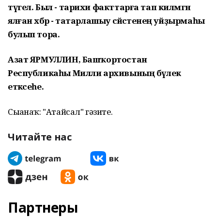
түгел. Был - тарихи факттарға тап килмәгән
ялған хәбәр - татарлашыу сәйәсәтенең уйҙырмаһы
булып тора.
Азат ЯРМУЛЛИН, Башҡортостан
Республикаһы Милли архивының бүлек
етәксеһе.
Сығанаҡ: "Атайсал" гәзите.
Читайте нас
Партнеры