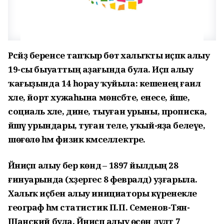
Рәсәйҙә беренсе тапҡыр бөтә халыҡты иҫәпкә алыу
19-сы быуаттың аҙағында була. Иҫәп алыу
ҡағыҙында 14 һорау ҡуйыла: кешенең ғаилә
хәле, йорт хужаһына мөнәсәбәте, енесе, йәше,
социаль хәле, дине, тыуған урыны, прописка,
йәшәү урындары, туған теле, уҡый-яҙа белеүе,
шөғөлө һәм физик кәмселлектәре.
Йәниҫәп алыу бер көндә – 1897 йылдың 28
ғинуарында (хәҙергесә 8 февралдә) уҙғарыла.
Халыҡ иҫәбен алыу инициаторы күренекле
географ һәм статистик П.П. Семенов-Тян-
Шанский була. Йәниҫәп алыу өсөн дәүләт 7