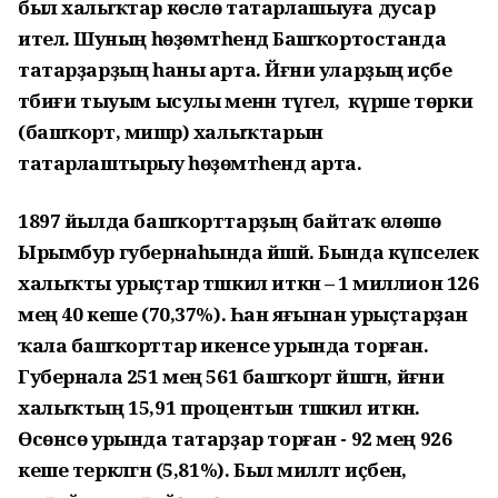
был халыҡтар көслө татарлашыуға дусар
ителә. Шуның һөҙөмтәһендә Башҡортостанда
татарҙарҙың һаны арта. Йәғни уларҙың иҫәбе
тәбиғи тыуым ысулы менән түгел, ә күрше төрки
(башҡорт, мишәр) халыҡтарын
татарлаштырыу һөҙөмтәһендә арта.
1897 йылда башҡорттарҙың байтаҡ өлөшө
Ырымбур губернаһында йәшәй. Бында күпселек
халыҡты урыҫтар тәшкил иткән – 1 миллион 126
мең 40 кеше (70,37%). Һан яғынан урыҫтарҙан
ҡала башҡорттар икенсе урында торған.
Губернала 251 мең 561 башҡорт йәшәгән, йәғни
халыҡтың 15,91 процентын тәшкил иткән.
Өсөнсө урында татарҙар торған - 92 мең 926
кеше теркәлгән (5,81%). Был милләт иҫәбенә,