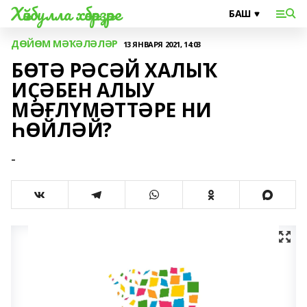
Хәйбулла хәбәрҙәре
ДӨЙӨМ МӘҠӘЛӘЛӘР
13 ЯНВАРЯ 2021, 14:03
БӨТӘ РӘСӘЙ ХАЛЫҠ
ИҪӘБЕН АЛЫУ
МӘҒЛҮМӘТТӘРЕ НИ
ҺӨЙЛӘЙ?
-