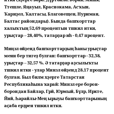
Тәтешле, Яңауыл, Краснокама, Асҡын,
Ҡариҙел, Ҡалтасы, Благовещен, Нуриман,
Балтас райондары). Бында башҡорттар
халыҡтың 52,69 процентын тәшкил иткән,
урыҫтар – 28,40%, татарҙар иһә - 0,47 процент.
Миңзәлә өйәҙендә башҡорттарҙың һаны урыҫтар
менән бер тигеҙ булған: башҡорттар - 32,38,
урыҫтар – 32,57 %. Ә татарҙар аҙсылыҡты
тәшкил иткән - улар Минзәлә өйәҙендә 28,17 процент
булған. Был биләмә хәҙерге Татарстан
Республикаһына ҡарай: Минзәлә ере борон-
борондан Байлар, Гәрәй, Юрмый, Бүләр, Ирәкте,
Йәнәй, Һарайлы-Мең ырыуы башҡорттарының
аҫаба ерҙәрен тәшкил иткән.