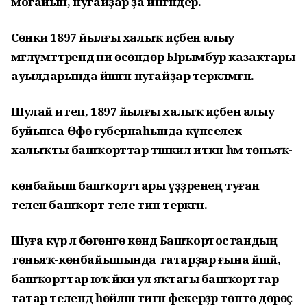
моғайын, нуғайҙар ҙа ингәндер.
Сөнки 1897 йылғы халыҡ иҫәбен алыу
мәғлүмәттәрендә ни өсөндөр Ырымбур казактары
ауылдарында йәшәгән нуғайҙар теркәлмәгән.
Шулай итеп, 1897 йылғы халыҡ иҫәбен алыу
буйынса Өфө губернаһында күпселек
халыҡты башҡорттар тәшкил иткән һәм төньяҡ-
көнбайыш башҡорттары үҙҙәренең туған
телен башҡорт теле тип теркәгән.
Шуға күрә лә бөгөнгө көндә Башҡортостандың
төньяҡ-көнбайышында татарҙар ғына йәшәй,
башҡорттар юҡ йәки ул яҡтағы башҡорттар
татар телендә һөйләшә тигән фекерҙәр төптө дөрөҫ