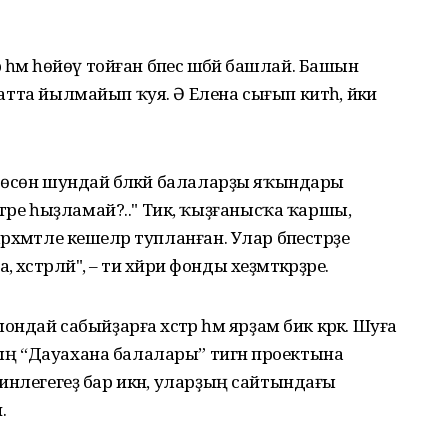
әм һөйөү тойған бәпес шәбәйә башлай. Башын
хатта йылмайып ҡуя. Ә Елена сығып китһә, йәки
Ни өсөн шундай бәләкәй балаларҙы яҡындары
тәре һыҙламай?.." Тик, ҡыҙғанысҡа ҡаршы,
рхәмәтле кешеләр тупланған. Улар бәпестәрҙе
стәрләй", – ти хәйриә фонды хеҙмәткәрҙәре.
ай сабыйҙарға хәстәр һәм ярҙам бик кәрәк. Шуға
ның “Дауахана балалары” тигән проектына
мкинлегегеҙ бар икән, уларҙың сайтындағы
.