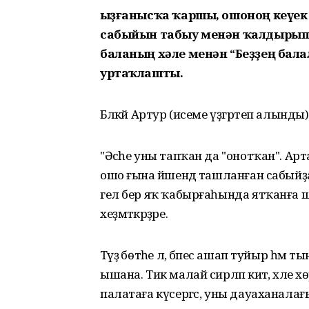
Ҡыҙғанысҡа ҡаршы, ошоноң кеүек 
сабыйын табыу менән ҡалдырып 
баланың хәле менән “Беҙҙең бал
уртаҡлашты.
Бәләкәй Артур (исеме үҙгәртеп алынд
"Әсәһе уны тапҡан да "онотҡан". Арт
ошо ғына йәшендә ташланған сабыйҙа
гел бер яҡ ҡабырғаһында ятҡанға ш
хеҙмәткәрҙәре.
Тәүҙә бөтәһе лә, бәпес ашап туйыр һә
ышана. Тик малай сирләп китә, хәле хө
палатаға күсергәс, уны дауаханалағы 