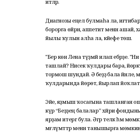
итәләр.
Диагнозы еңел булмаһа ла, иғтибар һ
борорға өйрәнә, аппетит менән ашай, 
йылы ҡулын алһа ла, кәйефе төшә.
"Бер көн Лена түҙмәй илап ебәрҙе. "
ташлай? Нисек ҡулдары бара, йөрәк
тормош шундай. Ә беҙҙә бала йәнле, мә
ҡулдарында йөрөтә, йырлап йоҡлата, хә
Эйе, яҙмыш ҡосағына ташланған ошонд
күрә “Беҙҙең балалар” хәйриә фонды
ярҙам итергә була. Әгәр теләк һәм мө
мәғлүмәттәр менән танышырға мөмкин