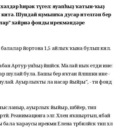
хәлдәр һирәк түгел: яуапһыҙ ҡатын-ҡыҙ
китә. Шундай яҙмышҡа дусар ителгән бер
алар” хәйриә фонды ирекмәндәре
ы) балалар йортона 1,5 айлыҡ ҡына булып килә.
абан Артур унһыҙ йәшәйәсәк. Малай ныҡ етди ине:
р шулай була. Башы бер яҡтан йәлпәшкән ине -
улай. Ауырлыҡты ла насар йыйҙы", - ти фонд
м тынысланыр, ауырлыҡ йыйыр, шәбәйер, тип
ртәйә. Реанимацияға эләгә. Хәлен яҡшыртып, ябай
бала ҡараусы ирекмән Елена тәрбиәләйәсәк тип хәл