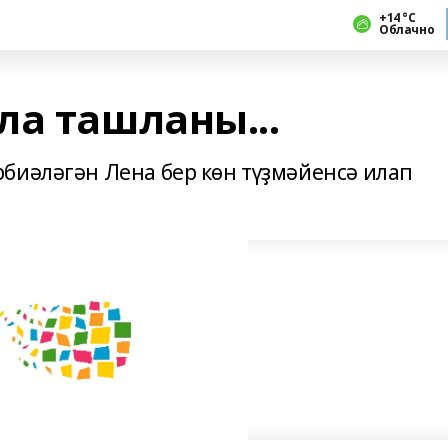
+14 °С
Облачно
ла ташланы...
биәләгән Лена бер көн түҙмәйенсә илап