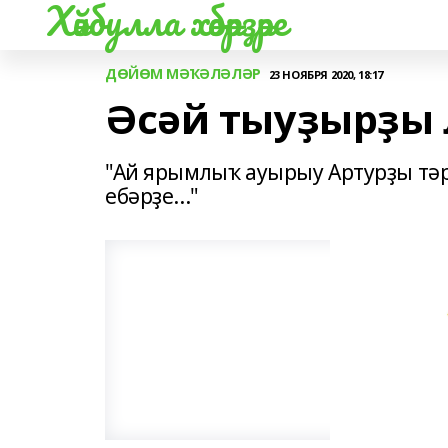
Хәйбулла хәбәрҙәре
ДӨЙӨМ МӘҠӘЛӘЛӘР
23 НОЯБРЯ 2020, 18:17
Әсәй тыуҙырҙы 
"Ай ярымлыҡ ауырыу Артурҙы тәр
ебәрҙе..."