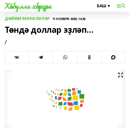
Хәйбулла хәбәрҙәре
ДӨЙӨМ МӘҠӘЛӘЛӘР
11 НОЯБРЯ 2020, 14:26
Төндә доллар эҙләп...
/