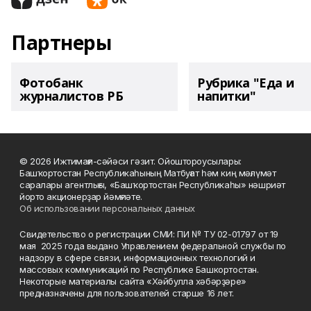
Партнеры
Фотобанк
Рубрика "Еда и
журналистов РБ
напитки"
© 2026 Ижтимағи-сәйәси гәзит. Ойоштороусылары:
Башҡортостан Республикаһының Матбуғат һәм киң мәғлүмәт
саралары агентлығы, «Башҡортостан Республикаһы» нәшриәт
йорто акционерҙар йәмғиәте.
Об использовании персональных данных
Свидетельство о регистрации СМИ: ПИ № ТУ 02-01797 от 19
мая 2025 года выдано Управлением федеральной службы по
надзору в сфере связи, информационных технологий и
массовых коммуникаций по Республике Башкортостан.
Некоторые материалы сайта «Хәйбулла хәбәрҙәре»
предназначены для пользователей старше 16 лет.