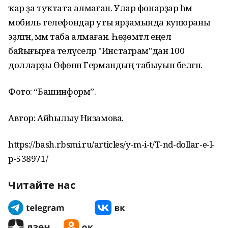
ҡар ҙа туҡтата алмаған. Улар фонарҙар һәм
мобиль телефондар уты ярҙамында купюраны
эҙләгән, әммә таба алмаған. Һөҙөмтәлә еңел
байығырға теләүселәр "Инстаграм"дан 100
долларҙы Өфөнән Германдың табыуын белгән.
Фото: “Башинформ”.
Автор: Айһылыу Низамова.
https://bash.rbsmi.ru/articles/y-m-i-t/T-nd-dollar-e-l-
p-538971/
Читайте нас