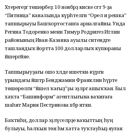
Хәтерегеҙгә төшөрәбеҙ: 10 ноябрҙә киске сәғәт 9-ҙа
“Пятница” каналында күрһәтелгән “Орел и решка”
тапшырыуы Башҡортостанға арналғайны. Унда
Регина Тодоренко менән Тимур Родригез Иглин
районының Иван-Казанка ауылы ситендәге
ташландыҡ йортта 100 долларлыҡ купюраны
йәшергәйне.
Тапшырыуҙағы ошо хәлде ишеткән-күргән
урындағы йәштәр Бенджамин Франклин һүрәте
төшөрөлгән “йәшел ҡағыҙ”ҙы эҙләргә ашыҡҡан. Был
хаҡта “Башинформ” агентлығына ваҡиғаға
шаһит Мария Пестрикова хәбәр иткән.
Баҡтиһәң, доллар эҙләүселәрҙе ваҡыттың һуң
булыуы, һалҡын төн һәм хатта туҡтауһыҙ яуған