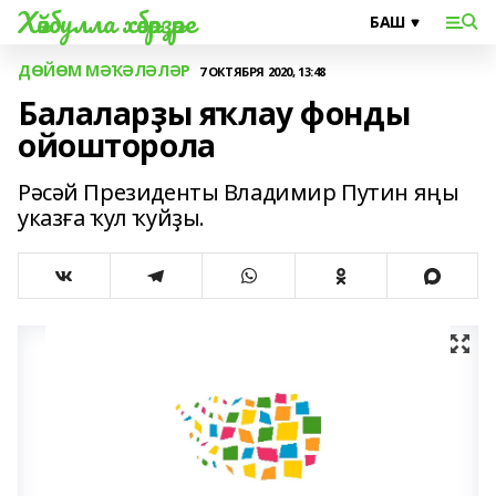
Хәйбулла хәбәрҙәре
ДӨЙӨМ МӘҠӘЛӘЛӘР
7 ОКТЯБРЯ 2020, 13:48
Балаларҙы яҡлау фонды
ойошторола
Рәсәй Президенты Владимир Путин яңы
указға ҡул ҡуйҙы.