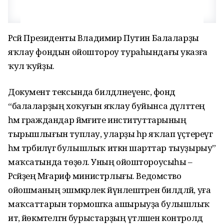
Рәсәй Президенты Владимир Путин Балаларҙы
яҡлау фондын ойоштороу тураһындағы указға
ҡул ҡуйҙы.
Документ тексында билдәләнеүенсә, фонд
“балаларҙың хоҡуғын яҡлау буйынса дәүләттең
һәм граждандар йәмғиәте институттарының
тырышлығын туплау, уларҙы һәр яҡлап үҫтереүгә
һәм тәрбиәләүгә булышлыҡ иткән шарттар тыуҙырыу”
маҡсатында төҙөлә. Уның ойоштороусыһы –
Рәсәйҙең Мәғариф министрлығы. Ведомство
ойошманың эшмәкәрлек йүнәлештәрен билдәләй, уға
маҡсаттарын тормошҡа ашырыуҙа булышлыҡ
итә, йөкмәтелгән бурыстарҙың үтәләшен контролдә