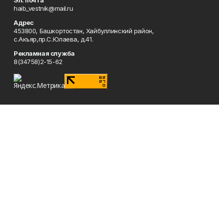
Эл. почта
haib_vestnik@mail.ru
Адрес
453800, Башкортостан, Хайбуллинский район,
с.Акъяр,пр.С.Юлаева, д.41.
Рекламная служба
8(34758)2-15-62