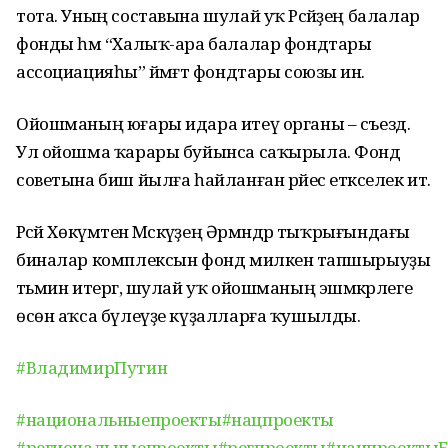
тота. Уның составына шулай уҡ Рәсәйҙең балалар
фонды һәм “Халыҡ-ара балалар фондтары
ассоциацияһы” йәмәғәт фондтары союзы инә.
Ойошманың юғары идара итеү органы – съезд.
Ул ойошма ҡарары буйынса саҡырыла. Фонд
советына биш йылға һайланған рәйес етәкселек итә.
Рәсәй Хөкүмәтенә Мәскәүҙең Әрмәндәр тыҡрығындағы
биналар комплексын фонд милкенә тапшырыуҙы
тәьмин итергә, шулай уҡ ойошманың эшмәкәрлеге
өсөн аҡса бүлеүҙе күҙалларға ҡушылды.
#ВладимирПутин
#национальныепроекты
#нацпроекты
#региональныепроекты
#регпроекты
#нацпроекты