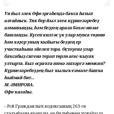
Ун йыл элек Өфө эргәһендә баҡса һатып
алғайныҡ. Тик бер йыл элек күршеләребеҙ
алмашынды, һәм беҙҙең арала бәхәс-низағ
башланды. Күсеп килгәс үк улар мунса төҙөнө
һәм хәҙер уның ҡыйығы беҙҙең ер
участкаһына эйелеп тора. Өҫтәүенә улар
баҡсабыҙ сигенә терәп төрлө ағас-ҡыуаҡ
ултырта. Был осраҡта нимә эшләргә мөмкин?
Күршеләребеҙҙең был ҡылыҡ-ғәмәле башҡа
һыймай бит...
М. ӘМИРОВА.
Өфө ҡалаһы.
– Рәсәй Гражданлыҡ кодексының 263-сө
статьяһына ярашлы, ер биләмәһенең хужаһы үҙ