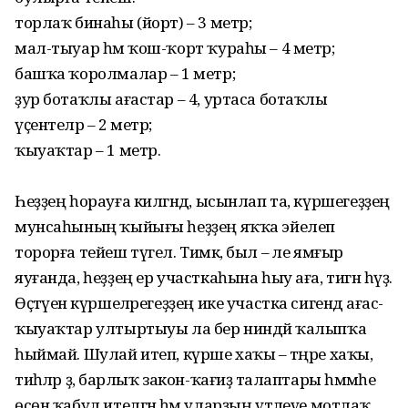
торлаҡ бинаһы (йорт) – 3 метр;
мал-тыуар һәм ҡош-ҡорт ҡураһы – 4 метр;
башҡа ҡоролмалар – 1 метр;
ҙур ботаҡлы ағастар – 4, уртаса ботаҡлы
үҫентеләр – 2 метр;
ҡыуаҡтар – 1 метр.
Һеҙҙең һорауға килгәндә, ысынлап та, күршегеҙҙең
мунсаһының ҡыйығы һеҙҙең яҡҡа эйелеп
торорға тейеш түгел. Тимәк, был – әле ямғыр
яуғанда, һеҙҙең ер участкаһына һыу аға, тигән һүҙ.
Өҫтәүенә күршеләрегеҙҙең ике участка сигендә ағас-
ҡыуаҡтар ултыртыуы ла бер ниндәй ҡалыпҡа
һыймай. Шулай итеп, күрше хаҡы – тәңре хаҡы,
тиһәләр ҙә, барлыҡ закон-ҡағиҙә талаптары һәммәһе
өсөн ҡабул ителгән һәм уларҙың үтәлеүе мотлаҡ.