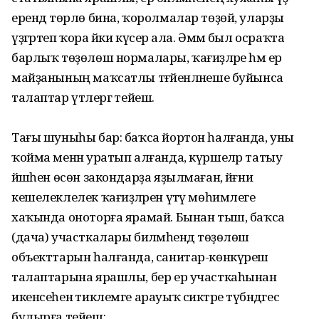
ерендә төрлө бина, ҡоролмалар төҙөй, уларҙы
үҙгәртеп ҡора йәки күсерә ала. Әммә был осраҡта
барлыҡ төҙөлөш нормалары, ҡағиҙәләре һәм ер
майҙанының маҡсатлы тәғәйенләнеше буйынса
талаптар үтәлергә тейеш.
Тағы шуныһы бар: баҡса йортон һалғанда, уны
ҡойма менән уратып алғанда, күршеләр татыу
йәшәһен өсөн закондарҙа яҙылмаған, йәғни
кешелеклелек ҡағиҙәләрен үтәү мөһимлеге
хаҡында оноторға ярамай. Бынан тыш, баҡса
(дача) участкалары биләмәһендә төҙөлөш
объекттарын һалғанда, санитар-көнкүреш
талаптарына ярашлы, бер ер участкаһынан
икенсеһенә тиклемге арауыҡ сиктәре түбәндәгесә
булырға тейеш: