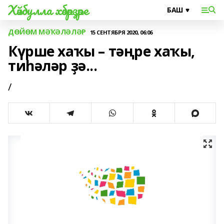
Хәйбулла хәбәрҙәре
ДӨЙӨМ МӘҠӘЛӘЛӘР
15 СЕНТЯБРЯ 2020, 06:06
Күрше хаҡы – тәңре хаҡы,
тиһәләр ҙә...
/