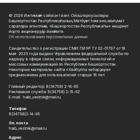
© 2026 Ижтимағи-сәйәси гәзит. Ойоштороусылары:
Башҡортостан Республикаһының Матбуғат һәм киң мәғлүмәт
саралары агентлығы, «Башҡортостан Республикаһы» нәшриәт
йорто акционерҙар йәмғиәте.
Об использовании персональных данных
Свидетельство о регистрации СМИ: ПИ № ТУ 02-01797 от 19
мая 2025 года выдано Управлением федеральной службы по
надзору в сфере связи, информационных технологий и
массовых коммуникаций по Республике Башкортостан.
Некоторые материалы сайта «Хәйбулла хәбәрҙәре»
предназначены для пользователей старше 16 лет.
Главный редактор: 8(34758) 2-14-95
Рекламная служба: 8(34758) 2-15-62
Е-mаil: haib_vestnik@mail.ru
Телефон
8(34758)2-14-95
Эл. почта
haib_vestnik@mail.ru
Адрес