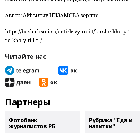
Автор: Айһылыу НИЗАМОВА әҙерләне.
https://bash.rbsmi.ru/articles/y-m-i-t/k-rshe-kha-y-t-
re-kha-y-ti-l-r-/
Читайте нас
Партнеры
Фотобанк
Рубрика "Еда и
журналистов РБ
напитки"