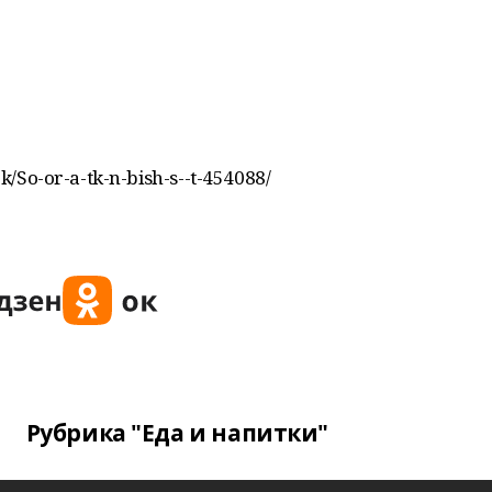
ek/So-or-a-tk-n-bish-s--t-454088/
Рубрика "Еда и напитки"