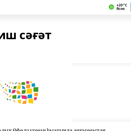
+20 °С
Ясно
иш сәғәт
алыҡ Өфөлә урман һыҙатында аңғармаҫтан