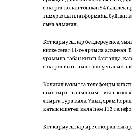
соҡорға ҡолап төшкән 54 йәшлек ир
тимер юлы платформаһы буйлап ҡа
сыға алмаған.
Ҡотҡарыусылар белдереүенсә, зыян
киске сәғәт 11-се яртыла алынған. 
урамына табан китеп барғанда, ҡара
соҡорға йығылып төшөүен асыҡлай
Ҡолаған ваҡытта телефонды юғалт
шылтырата алманым, тигән зыян кү
ятырға тура килә. Уның ярҙам һор
ҡатын ишетеп ҡала һәм 112 телеф
Ҡотҡарыусылар ирҙе соҡорҙан сығар