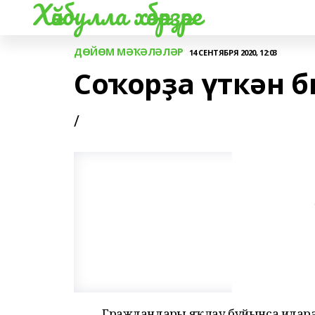
Хәйбулла хәбәрҙәре
ДӨЙӨМ МӘҠӘЛӘЛӘР
14 СЕНТЯБРЯ 2020, 12:03
Соҡорҙа үткән б
/
Граждандарҙы яҡлау буйынса идар