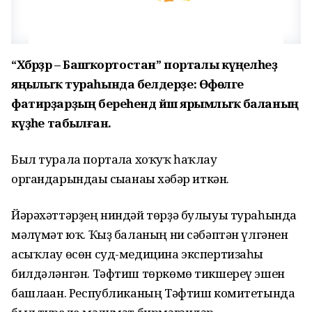
“Хәбәрҙәр – Башҡортостан” порталы күңелһеҙ
яңылыҡ тураһында белдерҙе: Өфөләге
фатирҙарҙың береһендә йәш ярымлыҡ баланың
кәүҙәһе табылған.
Был турала порталға хоҡуҡ һаҡлау
органдарындағы сығанағы хәбәр иткән.
Йәрәхәттәрҙең ниндәй төрҙә булыуы тураһында
мәғлүмәт юҡ. Ҡыҙ баланың ни сәбәптән үлгәнен
асыҡлау өсөн суд-медицина экспертизаһы
билдәләнгән. Тәфтиш төркөмө тикшереү эшен
башлаған. Республиканың Тәфтиш комитетында