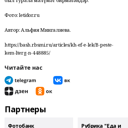
был турала мәғлүмәт бирмәгәндәр.
Фото: letidor.ru
Автор: Альфия Мингалиева.
https://bash.rbsmi.ru/articles/kh-ef-e-lek/B-peste-
kem-lterg-n-448885/
Читайте нас
Партнеры
Фотобанк
Рубрика "Еда и