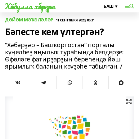
Хәйбулла хәбәрҙәре
ДӨЙӨМ МӘҠӘЛӘЛӘР
11 СЕНТЯБРЯ 2020, 05:31
Бәпесте кем үлтергән?
“Хәбәрҙәр – Башҡортостан” порталы
күңелһеҙ яңылыҡ тураһында белдерҙе:
Өфөләге фатирҙарҙың береһендә йәш
ярымлыҡ баланың кәүҙәһе табылған. /