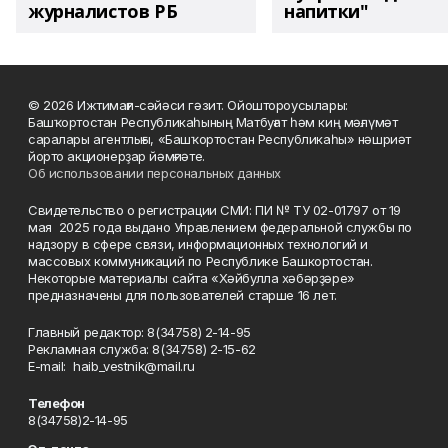
журналистов РБ
напитки"
© 2026 Ижтимағи-сәйәси гәзит. Ойоштороусылары:
Башҡортостан Республикаһының Матбуғат һәм киң мәғлүмәт
саралары агентлығы, «Башҡортостан Республикаһы» нәшриәт
йорто акционерҙар йәмғиәте.
Об использовании персональных данных
Свидетельство о регистрации СМИ: ПИ № ТУ 02-01797 от 19
мая 2025 года выдано Управлением федеральной службы по
надзору в сфере связи, информационных технологий и
массовых коммуникаций по Республике Башкортостан.
Некоторые материалы сайта «Хәйбулла хәбәрҙәре»
предназначены для пользователей старше 16 лет.
Главный редактор: 8(34758) 2-14-95
Рекламная служба: 8(34758) 2-15-62
Е-mаil: haib_vestnik@mail.ru
Телефон
8(34758)2-14-95