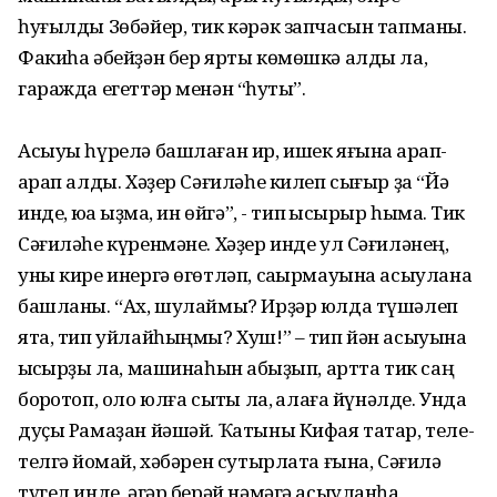
һуғылды Зөбәйер, тик кәрәк запчасын тапманы.
Факиһа әбейҙән бер ярты көмөшкә алды ла,
гаражда егеттәр менән “һуҡты”.
Асыуы һүрелә башлаған ир, ишек яғына ҡарап-
ҡарап алды. Хәҙер Сәғиләһе килеп сығыр ҙа “Йә
инде, юҡҡа ҡыҙма, ин өйгә”, - тип ҡысҡырыр һымаҡ. Тик
Сәғиләһе күренмәне. Хәҙер инде ул Сәғиләнең,
уны кире инергә өгөтләп, саҡырмауына асыулана
башланы. “Ах, шулаймы? Ирҙәр юлда түшәлеп
ята, тип уйлайһыңмы? Хуш!” – тип йән асыуына
ҡысҡырҙы ла, машинаһын ҡабыҙып, артта тик саң
борҡотоп, оло юлға сыҡты ла, ҡалаға йүнәлде. Унда
дуҫы Рамаҙан йәшәй. Ҡатыны Кифая татар, теле-
телгә йоҡмай, хәбәрен сутырлата ғына, Сәғилә
түгел инде, әгәр берәй нәмәгә асыуланһа,