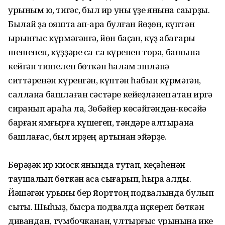
урыным юҡ, тигәс, был ир уны үҙе янына саҡырҙы.
Былай ҙа ҡояшта ҡап-ҡара булған йөҙөн, күптән
ҡырынғыс күрмәгәнгә, йөн баҫҡан, күҙ ҡабаҡтары
шешенеп, күҙҙәре саҡ-саҡ күренеп тора, башына
кейгән тишелеп бөткән һалам эшләпә
ситтәренән күренгән, күптән һабын күрмәгән,
саллана башлаған сәстәре кейеҙләнеп ҡатҡан иргә
сирҡанып ҡараһа ла, Зөбәйер көсәйгәндән-көсәйә
барған ямғырға күшегеп, тәндәре ҡалтырана
башлағас, был ирҙең артынан эйәрҙе.
Бөрәҙәк ир киоск янында туҡтап, кеҫәһенән
таушалып бөткән аҡса сығарып, һыра алды.
Йәшәгән урыны бер йорттоң подвалында булып
сыҡты. Шыҡһыҙ, бысраҡ подвалда иҫкереп бөткән
дивандан, тумбочканан, ултырғыс урынына ике