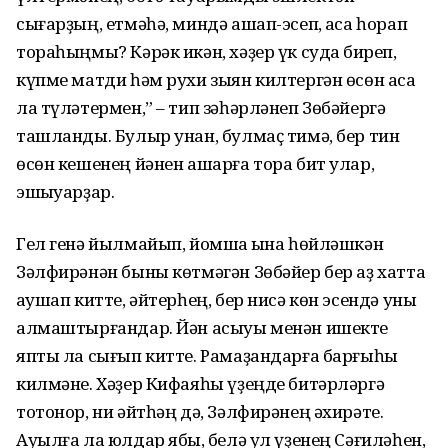
сығарҙың, етмәһә, миндә ашап-эсеп, аҡса һорап
тораһыңмы? Кәрәк икән, хәҙер үк судҡа биреп,
күпме матди һәм рухи зыян килтергән өсөн аҡса
ла түләтермен,” – тип зәһәрләнеп Зөбәйергә
ташланды. Булыр унан, булмаҫ тимә, бер тин
өсөн кешенең йәнен ашарға тора бит улар,
эшҡыуарҙар.
Гел генә йылмайып, йомшаҡ ҡына һөйләшкән
Зәлфирәнән быны көтмәгән Зөбәйер бер аҙ хатта
ҡаушап китте, әйтерһең, бер нисә көн эсендә уны
алмаштырғандар. Йән асыуы менән ишекте
япты ла сығып китте. Рамаҙандарға барғыһы
килмәне. Хәҙер Кифаяһы үҙеңде битәрләргә
тотонор, ни әйтһәң дә, Зәлфирәнең әхирәте.
Ауылға ла юлдар ябыҡ, белә ул үҙенең Сәғиләһен,