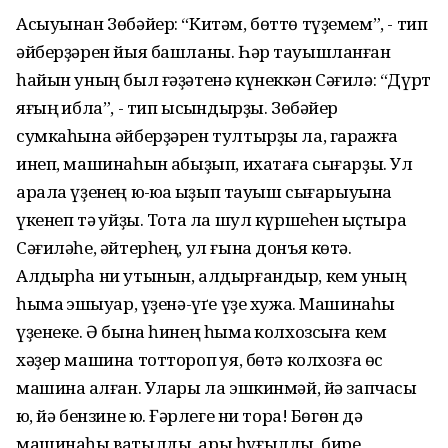
Асыуынан Зөбәйер: “Китәм, бөттө түҙемем”, - тип
әйберҙәрен йыя башланы. Һәр тауышланған
һайын уның был ғәҙәтенә күнеккән Сәғилә: “Дүрт
яғың ҡибла”, - тип ысҡындырҙы. Зөбәйер
сумкаһына әйберҙәрен тултырҙы ла, гаражға
инеп, машинаһын ҡабыҙып, ихатаға сығарҙы. Ул
арала үҙенең юҡ-юҡҡа ҡыҙып тауыш сығарыуына
үкенеп тә ҡуйҙы. Тота ла шул күршеһен ҡыҫтыра
Сәғиләһе, әйтерһең, ул ғына донъя көтә.
Алдырһа ни утынын, алдырғандыр, кем уның
һымаҡ эшҡыуар, үҙенә-үґе үҙе хужа. Машинаһы
үҙенеке. Ә бына һинең һымаҡ колхозсыға кем
хәҙер машина тоттороп ҡуя, бөтә колхозға өс
машина ҡалған. Улары ла эшкинмәй, йә запчасы
юҡ, йә бензине юҡ. Ғәрлеге ни тора! Бөгөн дә
машинаһы ватылды, ары һуғылды, бире