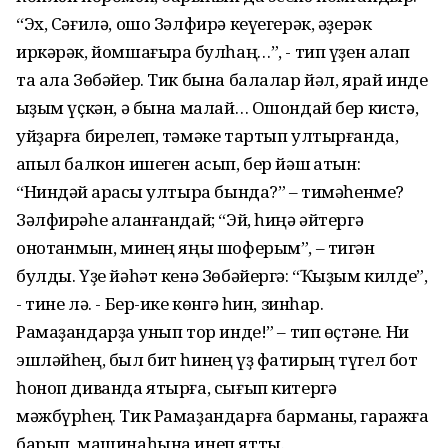
“Эх, Сәғилә, ошо Зәлфирә кеүегерәк, әҙерәк
иркәрәк, йомшағыраҡ булһаң…”, - тип үҙен аҡлап
та ала Зөбәйер. Тик бына балалар йәл, ярай инде
ҡыҙым үҫкән, ә бына малай… Ошондай бер кистә,
уйҙарға бирелеп, тәмәке тартып ултырғанда,
ҡапыл балкон ишеген асып, бер йәш ҡатын:
“Ниндәй ҡарасҡы ултыра бында?” – тимәһенме?
Зәлфирәһе аҡланғандай; “Эй, һиңә әйтергә
онотҡанмын, минең яңы шоферым”, – тигән
булды. Үҙе йәһәт кенә Зөбәйергә: “Ҡыҙым килде”,
- тине лә. - Бер-ике көнгә һин, зинһар.
Рамаҙандарҙа ҡунып тор инде!” – тип өҫтәне. Ни
эшләйһең, был бит һинең үҙ фатирың түгел бот
һоноп диванда ятырға, сығып китергә
мәжбүрһең. Тик Рамаҙандарға барманы, гаражға
барып, машинаһына инеп ятты.