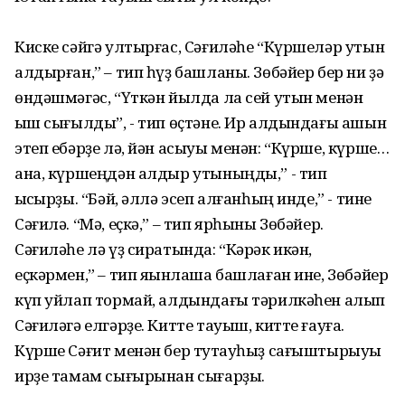
Киске сәйгә ултырғас, Сәғиләһе “Күршеләр утын
алдырған,” – тип һүҙ башланы. Зөбәйер бер ни ҙә
өндәшмәгәс, “Үткән йылда ла сей утын менән
ҡыш сығылды”, - тип өҫтәне. Ир алдындағы ашын
этеп ебәрҙе лә, йән асыуы менән: “Күрше, күрше…
ана, күршеңдән алдыр утыныңды,” - тип
ҡысҡырҙы. “Бәй, әллә эсеп алғанһың инде,” - тине
Сәғилә. “Мә, еҫкә,” – тип ярһыны Зөбәйер.
Сәғиләһе лә үҙ сиратында: “Кәрәк икән,
еҫкәрмен,” – тип яҡынлаша башлаған ине, Зөбәйер
күп уйлап тормай, алдындағы тәрилкәһен алып
Сәғиләгә елгәрҙе. Китте тауыш, китте ғауға.
Күрше Сәғит менән бер туҡтауһыҙ сағыштырыуы
ирҙе тамам сығырынан сығарҙы.