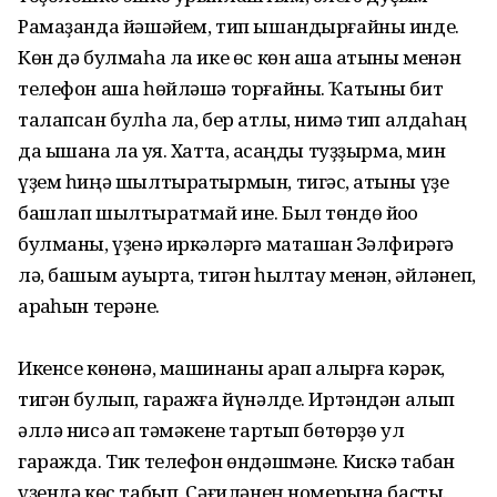
Рамаҙанда йәшәйем, тип ышандырғайны инде.
Көн дә булмаһа ла ике өс көн аша ҡатыны менән
телефон аша һөйләшә торғайны. Ҡатыны бит
талапсан булһа ла, бер ҡатлы, нимә тип алдаһаң
да ышана ла ҡуя. Хатта, аҡсаңды туҙҙырма, мин
үҙем һиңә шылтыратырмын, тигәс, ҡатыны үҙе
башлап шылтыратмай ине. Был төндө йоҡо
булманы, үҙенә иркәләргә маташҡан Зәлфирәгә
лә, башым ауырта, тигән һылтау менән, әйләнеп,
арҡаһын терәне.
Икенсе көнөнә, машинаны ҡарап алырға кәрәк,
тигән булып, гаражға йүнәлде. Иртәндән алып
әллә нисә ҡап тәмәкене тартып бөтөрҙө ул
гаражда. Тик телефон өндәшмәне. Кискә табан
үҙендә көс табып, Сәғиләнең номерына баҫты.