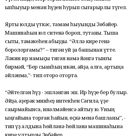
ҡыпһыуыр менән һүҙен һурып сығарырлыҡ түгел.
Ярты юлды үткәс, тамам һыуынды Зөбәйер.
Машинаһын юл ситенә бороп, туҡтаны. Тышҡа
сыҡты, тәмәкеһен ҡабыҙҙы. “Әллә кире генә
боролорғамы?” – тигән уй ҙа башынан үтте.
Ләкин ир намыҫы тигән нәмә йәнгә тынғы
бирмәй, “Бер сыҡҡанһың икән, әйҙә, алға, артыңа
әйләнмә,”- тип оторо ҡоторта.
“Әйтелгән һүҙ - эшләнгән эш. Ир һүҙе бер булыр.
Әйҙә, әҙерәк минһеҙ интекһен Сәғилә, үҙе
саҡырмайынса, инәлмәйенсә ҡайтыу юҡ. Уның
ыңғайына торған һайын, өҫкә менә башланы”, -
тип үҙ алдына һөйләнә-һөйләнә машинаһына
кире ултырҙы Зөбәйер.