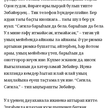
Оҙон гудок, йөрәге ярылырҙай булып типте
Зөбәйерҙең… Тик телефон һүндерелгәйне. Бер
аҙҙан тағы баҫты кнопкаға… тағы шул бер үк
яуап. “Сәғилә барыһын да белә, барыһын да белә.
Ул мине ғәфү итмәйәсәк, итмәйәсәк,” – тигән уй
уның мейеһендә ҡайнаны ла ҡайнаны. Ә үҙе рюмкә
артынан рюмкә бушатты, әйтерһең, һәр йотом
араҡы, уның мейеһенә үтеп, барыһын да
онотторор кеүек ине. Күпме эскәнен дә, нисек
йығылғанын да хәтерләмәй Зөбәйер. Иҫенә
килгәндә кемдер һыҡтап илай-илай уның
маңлайына еүеш таҫтамал ҡуя ине. “Сәғилә,
Сәғилә,” – тип ыңғырашты Зөбәйер.
Ул үҙенең дауаханала икәненә аптырап китте.
Эргәһендә илауҙан күҙе шешенеп бөткән