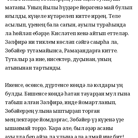
маҡтаны. Уның йылы һүҙҙәре йөрәгенә май булып
яғылды, күңеле күтәрелеп китте ирҙең. Теле
асылып, үҙенең бала сағын, ауылы тураһында
ла һөйләп ебәрҙе. Кисләтеп кенә ҡайтып еттеләр.
Зәлфирә ни тиклем көсләп сәйгә саҡырһа ла,
Зөбәйер туҡтамайынса, Рамаҙандарға китте.
Туҡталыр ҙа ине, нисектер, дуҫынан, уның
ҡатынынан тартынды.
Икенсе, өсөнсө, дүртенсе көндә лә юлдары уң
булды. Бишенсе көндә һатҡан тауарҙан мул ғына
табыш алған Зәлфирә, инде йомартланып,
Зөбәйерҙең ҡулына ҡыштырҙап торған
меңлектәрҙе йомдорғас, Зөбәйер үҙ күҙенә үҙе
ышанмай торҙо. Ҡара әле, был ҡәҙәр аҡсаны
ауылда бер айҙа ла ҡулына ала алмай ине бит!