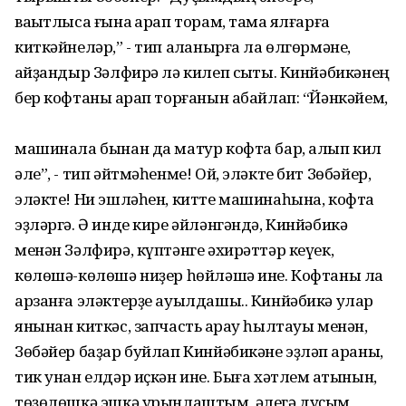
ваҡытлыса ғына ҡарап торам, тамаҡ ялғарға
киткәйнеләр,” - тип аҡланырға ла өлгөрмәне,
ҡайҙандыр Зәлфирә лә килеп сыҡты. Кинйәбикәнең
бер кофтаны ҡарап торғанын абайлап: “Йәнкәйем,
машинала бынан да матур кофта бар, алып кил
әле”, - тип әйтмәһенме! Ой, эләкте бит Зөбәйер,
эләкте! Ни эшләһен, китте машинаһына, кофта
эҙләргә. Ә инде кире әйләнгәндә, Кинйәбикә
менән Зәлфирә, күптәнге әхирәттәр кеүек,
көлөшә-көлөшә ниҙер һөйләшә ине. Кофтаны ла
арзанға эләктерҙе ауылдашы.. Кинйәбикә улар
янынан киткәс, запчасть ҡарау һылтауы менән,
Зөбәйер баҙар буйлап Кинйәбикәне эҙләп ҡараны,
тик унан елдәр иҫкән ине. Быға хәтлем ҡатынын,
төҙөлөшкә эшкә урынлаштым, әлегә дуҫым