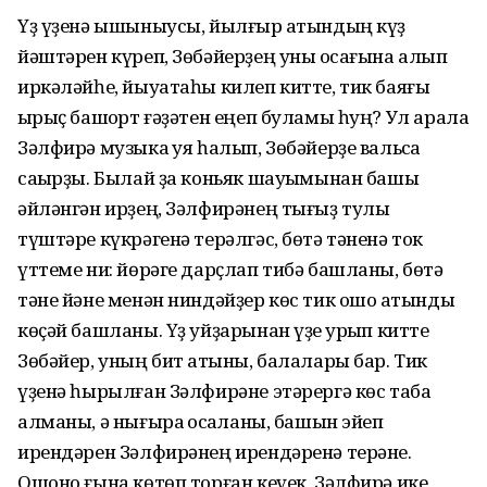
Үҙ үҙенә ышыныусы, йылғыр ҡатындың күҙ
йәштәрен күреп, Зөбәйерҙең уны ҡосағына алып
иркәләйһе, йыуатаһы килеп китте, тик баяғы
ҡырыҫ башҡорт ғәҙәтен еңеп буламы һуң? Ул арала
Зәлфирә музыка ҡуя һалып, Зөбәйерҙе вальсҡа
саҡырҙы. Былай ҙа коньяк шауҡымынан башы
әйләнгән ирҙең, Зәлфирәнең тығыҙ тулы
түштәре күкрәгенә терәлгәс, бөтә тәненә ток
үттеме ни: йөрәге дарҫлап тибә башланы, бөтә
тәне йәне менән ниндәйҙер көс тик ошо ҡатынды
көҫәй башланы. Үҙ уйҙарынан үҙе ҡурҡып китте
Зөбәйер, уның бит ҡатыны, балалары бар. Тик
үҙенә һырылған Зәлфирәне этәрергә көс таба
алманы, ә нығыраҡ ҡосаҡланы, башын эйеп
ирендәрен Зәлфирәнең ирендәренә терәне.
Ошоно ғына көтөп торған кеүек, Зәлфирә ике