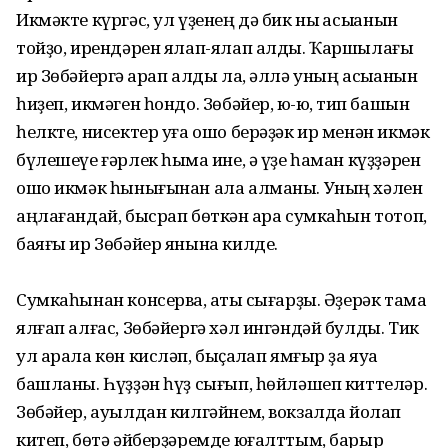
Икмәкте күргәс, ул үҙенең дә бик ныҡ асыҡҡанын
тойҙо, ирендәрен ялап-ялап алды. Ҡаршылағы
ир Зөбәйергә ҡарап алды ла, әллә уның асыҡҡанын
һиҙеп, икмәген һондо. Зөбәйер, юҡ-юҡ, тип башын
һелкте, нисектер уға ошо берәҙәк ир менән икмәк
бүлешеүе ғәрлек һымаҡ ине, ә үҙе һаман күҙҙәрен
ошо икмәк һынығынан ала алманы. Уның хәлен
аңлағандай, бысрап бөткән ҡара сумкаһын тотоп,
баяғы ир Зөбәйер янына килде.
Сумкаһынан консерва, ҡатыҡ сығарҙы. Әҙерәк тамаҡ
ялғап алғас, Зөбәйергә хәл ингәндәй булды. Тик
ул арала көн кисләп, быҫҡаҡлап ямғыр ҙа яуа
башланы. Һүҙҙән һүҙ сығып, һөйләшеп киттеләр.
Зөбәйер, ауылдан килгәйнем, вокзалда йоҡлап
китеп, бөтә әйберҙәремде юғалттым, барыр