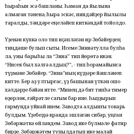
һыраһын эсә башланы. Һаман да йылына
алмаған тәненә, һыра эскәс, ниндәйҙер йылылыҡ
таралды, тәндәре еңеләйеп киткәндәй тойолдо.
Үҙенән күпкә оло тип иҫәпләгән ир Зөбәйерҙең
тиңдәше булып сыҡты. Исеме Зиннәтулла булһа
ла, уны барыһы ла “Зина” тип йөрөтә икән.
“Нисек был хәлгә ҡалдың?”, - тип һорамайынса
түҙмәне Зөбәйер. “Зина”ның күҙҙәре йәшләнеп
китте. Бер аҙ ултырғас, үҙ башынан үткән ошо
хәлдәрҙе бәйән итте. “Минең дә бит типһә тимер
өҙөрлөк, ғәйрәтле сағым бар ине. Һыҙҙырып
гармунда уйнай инем. Заводта алдынғы токарь
булдым. Үҙебеҙҙә кранда эшләгән сибәр, уңған
Зөбәржәткә өйләндем. Завод ике бүлмәле фатир
бирҙе. Зөбәржәтем тупылдатып ике малай