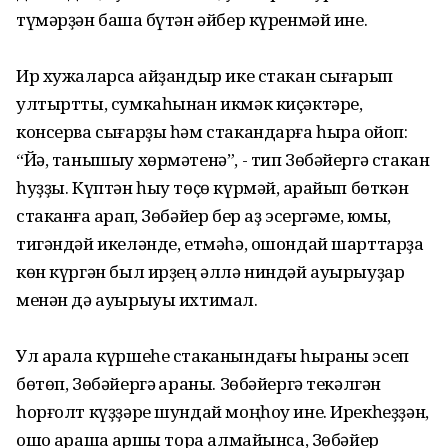
түмәрҙән башҡа бүтән әйбер күренмәй ине.
Ир хужаларса ҡайҙандыр ике стакан сығарып
ултыртты, сумкаһынан икмәк киҫәктәре,
консерва сығарҙы һәм стакандарға һыра ҡойоп:
“Йә, танышыу хөрмәтенә”, - тип Зөбәйергә стакан
һуҙҙы. Күптән һыу төҫө күрмәй, ҡарайып бөткән
стаканға ҡарап, Зөбәйер бер аҙ эсергәме, юҡмы,
тигәндәй икеләнде, етмәһә, ошондай шарттарҙа
көн күргән был ирҙең әллә ниндәй ауырыуҙар
менән дә ауырыуы ихтимал.
Ул арала күршеһе стаканындағы һыраны эсеп
бөтөп, Зөбәйергә ҡараны. Зөбәйергә текәлгән
һорғолт күҙҙәре шундай моңһоу ине. Ирекһеҙҙән,
ошо ҡарашҡа ҡаршы тора алмайынса, Зөбәйер