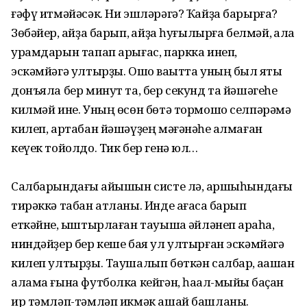
ғәфү итмәйәсәк. Ни эшләрәгә? Ҡайҙа барырға?
Зөбәйер, ҡайҙа барып, ҡайҙа һуғылырға белмәй, ҡала
урамдарын тапап арығас, паркка инеп,
эскәмйәгә ултырҙы. Ошо ваҡытта уның был яҡты
донъяла бер минут та, бер секунд та йәшәгеһе
килмәй ине. Уның өсөн бөтә тормошо селпәрәмә
килеп, артабан йәшәүҙең мәғәнәһе ҡалмаған
кеүек тойолдо. Тик бер генә юл…
Салбарындағы ҡайышын систе лә, ҡаршыһындағы
тирәккә табан атланы. Инде ағасҡа барып
еткәйне, ҡыштырлаған тауышҡа әйләнеп ҡараһа,
ниндәйҙер бер кеше бая ул ултырған эскәмйәгә
килеп ултырҙы. Таушалып бөткән салбар, ҡаҡашҡан
алама ғына футболка кейгән, һаҡал-мыйыҡ баҫҡан
ир тәмләп-тәмләп икмәк ашай башланы.