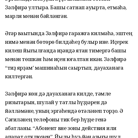
Зәлфирә ултыра. Башы сатнап ауырта, етмәһә,
марля менән бәйләнгән.
Әгәр ваҡытында Зәлфирә гаражға килмәһә, эштең
нимә менән бөтөрө билдәһеҙ булыр ине. Иҫерек
килеш йығылғанда иҙәндә ятҡан тимергә башы
менән төшкән һәм иҫен юғалтҡан икән. Зәлфирә
“тиҙ ярҙам’ машинаһын саҡыртып, дауаханаға
килтергән.
Зәлфирә көн дә дауаханаға килде, тәмле
ризыҡтарын, шулай уҡ татлы һүҙҙәрен дә
йәлләмәне, уның эргәһендә өтәләнеп торҙо. Ә
Сәғиләнең телефоны тик бер һүҙҙе генә
ҡабатланы. “Абонент вне зоны действия или
апарат отключен”. Йылы һүҙ-йән аҙығы шул,