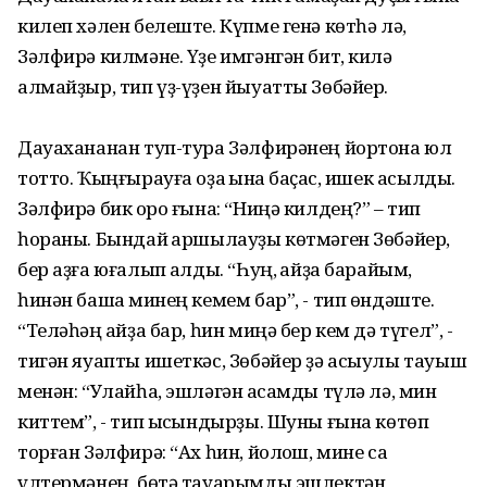
килеп хәлен белеште. Күпме генә көтһә лә,
Зәлфирә килмәне. Үҙе имгәнгән бит, килә
алмайҙыр, тип үҙ-үҙен йыуатты Зөбәйер.
Дауахананан туп-тура Зәлфирәнең йортона юл
тотто. Ҡыңғырауға оҙаҡ ҡына баҫҡас, ишек асылды.
Зәлфирә бик ҡоро ғына: “Ниңә килдең?” – тип
һораны. Бындай ҡаршылауҙы көтмәген Зөбәйер,
бер аҙға юғалып ҡалды. “Һуң, ҡайҙа барайым,
һинән башҡа минең кемем бар”, - тип өндәште.
“Теләһәң ҡайҙа бар, һин миңә бер кем дә түгел”, -
тигән яуапты ишеткәс, Зөбәйер ҙә асыулы тауыш
менән: “Улайһа, эшләгән аҡсамды түлә лә, мин
киттем”, - тип ысҡындырҙы. Шуны ғына көтөп
торған Зәлфирә: “Ах һин, йолҡош, мине саҡ
үлтермәнең, бөтә тауарымды эшлектән