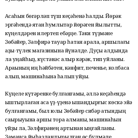
Аҡсаһын бөгәрләп түш кеҫәһенә һалды. Йөрәк
эргәһендә ятҡан һумлыҡтар йөрәген йылытты,
күңелдәрен илертеп ебәрҙе. Тәки түҙмәне
Зөбәйер, Зәлфирә тауар һатҡан арала, ҡаршылағы
аҙыҡ-түлек магазинына йүнәлде. Дуҫы алдында
ла уңайһыҙ, күстәнәс алыр кәрәк, тип уйланы.
Араҡының иң һәйбәтен, кәнфит, печенье, колбаса
алып, машинаһына һалып ҡуйҙы.
Күңеле күтәренке булғанғамы, әллә кеҫәһендә
ҡыштырлаған аҡса үҙ-үҙенә ышандырғыс көскә эйә
булғанғамы, был юлы Зөбәйер сибәр ҡатындың
саҡырыуына ҡаршы тора алманы, машинаһын
ҡуйҙы ла, Зәлфирәнең артынан ыңғайланы.
Заманса йыһазландырылған өс бүлмәле