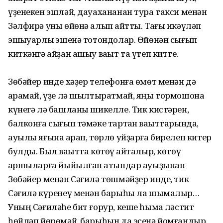
үҙенекен эшләй, дауахананан тура такси менән
Зәлфирә уны өйөнә алып ҡайтты. Тағы икәүләп
эшҡыуарлыҡ эшенә тотондолар. Өйөнән сығып
киткәнгә айҙан ашыу ваҡыт та үтеп китте.
Зөбәйер инде хәҙер телефонға өмөт менән дә
ҡарамай, үҙе лә шылтыратмай, яңы тормошона
күнегә лә башланы шикелле. Тик кистәрен,
балконға сығып тәмәке тартҡан ваҡыттарында,
ауылы яғына ҡарап, төрлө уйҙарға бирелеп китер
булды. Был ваҡытта көтөү ҡайталыр, көтөү
ҡаршыларға йыйылған ҡатындар ауыҙынан
Зөбәйер менән Сәғилә төшмәйҙер инде, тик
Сәғилә күренеү менән барыһы ла шымалыр…
Уның Сәғиләһе бит ғорур, кеше һымаҡ ләстит
һөйләп йөрөмәй, барыһын да эсенә йомғандыр.