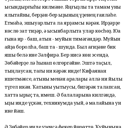
ысҡындырғыһы килмәне. Яңғыҙлыҡ та тамам уны
ялҡытҡайны, берҙән-бер ҡыҙының үҙенең ғаиләһе.
Етмәһә, эшҡыуарлыҡта ла ярҙамсы кәрәк. Ирҙәрҙе
көслө зат тиҙәр, ә ысынбарлыҡта улар көсһөҙ. Юҡҡа
ғына ир - баш, ҡатын - муйын тимәгәндәр. Муйын
ҡайҙа боролһа, баш та - шунда. Был ҡағиҙәне бик
яҡшы белә ине Зәлфирә. Бер нисә көн эсендә,
Зөбәйерҙе лә һынап өлгөргәйне. Эштә таҫыл,
тыңлаусан, тағы ни кәрәк инде! Кифаянан
ишетмәксе, ҡатыны менән аралары әллә ни йылы
түгел икән. Ҡатыны уҡытыусы, бигәрәк талапсан,
хатта ҡырыҫ та, имеш. Ә балаларына килгәндә,
ҡыҙы инде үҫкән, техникумда уҡый, ә малайына ун
ике йәш.
Ә Зөбәйер инде үҙенсә фекер йөрөттө. Ҡуйынына