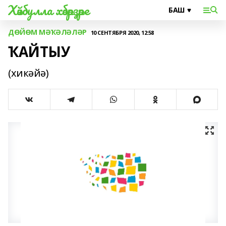
Хәйбулла хәбәрҙәре
ДӨЙӨМ МӘҠӘЛӘЛӘР
10 СЕНТЯБРЯ 2020, 12:58
ҠАЙТЫУ
(хикәйә)