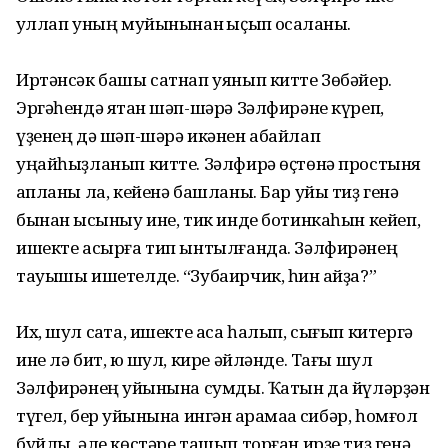
ҡуллап уның муйынынан ҡыҫып ҡосаҡланы.
Иртәнсәк башы сатнап уянып китте Зөбәйер.
Эргәһендә ятҡан шәп-шәрә Зәлфирәне күреп,
үҙенең дә шәп-шәрә икәнен абайлап
уңайһыҙланып китте. Зәлфирә өҫтөнә простыня
ҡапланы ла, кейенә башланы. Бар уйы тиҙ генә
бынан ысҡыныу ине, тик инде ботинкаһын кейеп,
ишекте асырға тип ынтылғанда. Зәлфирәнең
тауышы ишетелде. “Зубаирчик, һин ҡайҙа?”
Их, шул саҡта, ишекте аса һалып, сығып китергә
ине лә бит, юҡ шул, кире әйләнде. Тағы шул
Зәлфирәнең ҡуйынына сумды. Ҡатын да йүләрҙән
түгел, бер ҡуйынына ингән ҡарамаҡҡа сибәр, һомғол
буйлы, әле көстәре ташып торған ирҙе тиҙ генә