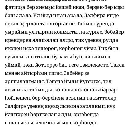
фатирҙа бер яңғыҙы йәшәй икән, берҙән-бер ҡыҙы
баш ҡалала. Ул йыуынған арала, Зәлфирә инде
өҫтәл әҙерләп тә өлгөргәйне. Табын түрендә
ҡуҡырайып ултырған коньякты ла күргәс, Зөбәйер
ирендәрен ялап-ялап алды, тик үҙенең рулдә
икәнен иҫкә төшөрөп, көрһөнөп ҡуйҙы. Тик был
суҡынсыҡтан ҡотолоп буламы һуң, ай-вайына
ҡуймай, тәки йотторҙо бит теге тәмлекәсте. Такси
менән ҡайтырһың тигәс, Зөбәйер ҙә
ҡаршылашманы. Тәненә йылы йүгергәс, тел
асҡысы ла табылды, көлөшә-көлөшә хәбәрҙәр
һөйләшеп, бер-береһенә асылып та киттеләр.
Зәлфирә үҙенең яңғыҙлығына зарланып, күҙ
йәштәрен һөрткөләп алды, эргәһендә
ышаныслы кеше юҡлығына көрһөндө.