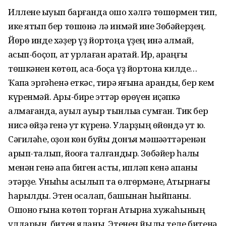
Иллене ҡыуып барғанда ошо хәлгә төшөрмен тип,
ике ятып бер төшөнә лә инмәй ине Зөбәйерҙең.
Йөрө инде хәҙер үҙ йортоңа үҙең инә алмай,
ҡасып-боҫоп, ат урлаған ҡараҡтай. Ир, ҡараңғы
төшкәнен көтөп, ҡаса-боҫа үҙ йортона килде…
Ҡапҡа эргәһенә еткәс, тирә яғына ҡаранды, бер кем
күренмәй. Ары-бире эттәр өрөүен иҫәпкә
алмағанда, ауыл ауыр тынлыҡҡа сумған. Тик бер
нисә өйҙә генә ут күренә. Уларҙың өйөндә ут юҡ.
Сәғиләһе, оҙон көн буйы донъя мәшәҡәттәренән
арып-талып, йоҡоға талғандыр. Зөбәйер һаҡлыҡ
менән генә ҡапҡа биген асты, ипләп кенә ҡапҡаны
этәрҙе. Уныһы асылып та өлгөрмәне, Аҡтырнағы
һарылды. Этен ҡосаҡлап, башынан һыйпаны.
Ошоно ғына көтөп торған Аҡтырнаҡ хужаһының
ҡулдарын, битен яланы. Этенең йылы теле битенә