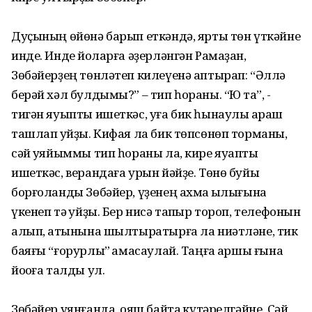
Дуҫының өйөнә барып еткәндә, ярты төн үткәйне
инде. Инде йоҡларға әҙерләнгән Рамаҙан,
Зөбәйерҙең төнләтеп килеүенә аптырап: “Әллә
берәй хәл булдымы?” – тип һораны. “Юҡ та”, -
тигән яуыпты ишеткәс, уға бик һынаулы ҡараш
ташлап ҡуйҙы. Кифая ла бик төпсөнөп торманы,
сәй ҡуяйыммы тип һораны ла, кире яуапты
ишеткәс, верандаға урын йәйҙе. Төнө буйы
борғоланды Зөбәйер, үҙенең ахмаҡ ҡылығына
үкенеп тә ҡуйҙы. Бер нисә тапҡыр тороп, телефонын
алып, ҡатынына шылтыратырға ла ниәтләне, тик
баяғы “ғорурлыҡ” ҡамасаулай. Таңға ҡаршы ғына
йоҡоға талды ул.
Зөбәйер уянғанда, ҡояш байтаҡ күтәрелгәйне. Сәй