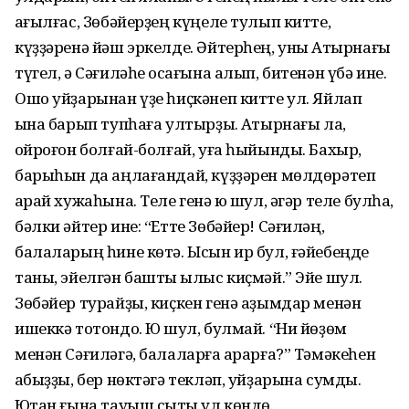
ҡағылғас, Зөбәйерҙең күңеле тулып китте,
күҙҙәренә йәш эркелде. Әйтерһең, уны Аҡтырнағы
түгел, ә Сәғиләһе ҡосағына алып, битенән үбә ине.
Ошо уйҙарынан үҙе һиҫкәнеп китте ул. Яйлап
ҡына барып тупһаға ултырҙы. Аҡтырнағы ла,
ҡойроғон болғай-болғай, уға һыйынды. Бахыр,
барыһын да аңлағандай, күҙҙәрен мөлдөрәтеп
ҡарай хужаһына. Теле генә юҡ шул, әгәр теле булһа,
бәлки әйтер ине: “Етте Зөбәйер! Сәғиләң,
балаларың һине көтә. Ысын ир бул, ғәйебеңде
таны, эйелгән башты ҡылыс киҫмәй.” Эйе шул.
Зөбәйер турайҙы, киҫкен генә аҙымдар менән
ишеккә тотондо. Юҡ шул, булмай. “Ни йөҙөм
менән Сәғиләгә, балаларға ҡарарға?” Тәмәкеһен
ҡабыҙҙы, бер нөктәгә текләп, уйҙарына сумды.
Юҡтан ғына тауыш сыҡты ул көндө.