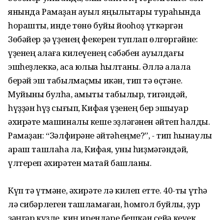
янында Рамаҙан ауыл яңылыҡтары тураһында
һорашты, инде төнө буйы йоҡоһоҙ үткәргән
Зөбәйер ҙә үҙенең фекерен туплап өлгөргәйне:
үҙенең ҡалаға килеүенең сәбәбен ауылдағы
эшһеҙлеккә, аҡса юҡлыҡҡа һылтаны. Әллә ҡалала
берәй эш табылмаҫмы икән, тип тә өҫтәне.
Муйыны булһа, ҡамыты табылыр, тигәндәй,
һүҙҙән һүҙ сығып, Кифая үҙенең бер эшҡыуар
әхирәте машиналы кеше эҙләгәнен әйтеп һалды.
Рамаҙан: “Зәлфирәне әйтәһеңме?”, - тип һынаулы
ҡараш ташлаһа ла, Кифая, уны һиҙмәгәндәй,
үлтереп әхирәтен маҡтай башланы.
Күп тә үтмәне, әхирәте лә килеп етте. 40-ты үтһә
лә сибәрлеген ташламаған, һомғол буйлы, ҙур
зәңгәр күҙле, киң ирендәре бешкән сейә кеүек