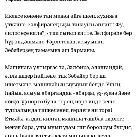
Икенсе көнөнә таң менән өйгә инеп, кухняға
үткәйне, Зәлфирәнең ҡыҙы танауын ҡаплап: “Фу,
силос еҫе килә”, - тип сығып китте. Зәлфирәһе бер
һүҙ өндәшмәне. Ғәрлегенән, асыуынан
Зөбәйерҙең тамағына аш барманы.
Машинаға ултырғас та, Зәлфирә, аҡланғандай,
әллә ниҙер һөйләне, тик Зөбәйер бер ни
ишетмәне, машинаһын ҡыуыуын белде. Уның
һайын, асыуы ҡабарғандан - ҡабарҙы, үҙ-үҙенә йәне
көйҙө, үҙ йорто була тороп, йөрө инде кеше
тупһаһында типкеләнеп, ғәрлеге ни тора!
Етмәһә, алдан килгән машина ташбаҡа тиҙлеге
менән бара, уны ҡыуып уҙам тип боролоуы булды,
ҡаршыһына ҙур тиҙлектә машина килеүен