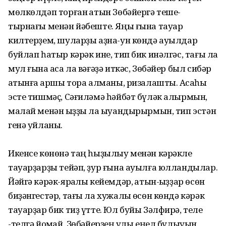
мөлкөлдәп торған ҡатын Зөбәйергә теше-
тырнағы менән йәбеште. Яңы ғына тауар
килтерҙем, шуларҙы аҙна-ун көндә ауылдар
буйлап һатыр кәрәк ине, тип бик инәлгәс, тағы ла
мул ғына аҡса ла вәғәҙә иткәс, Зөбәйер был сибәр
ҡатынға ҡаршы тора алманы, ризалашты. Аҡсаһы
эсте тишмәҫ, Сәғиләмә һәйбәт бүләк алырмын,
малай менән ҡыҙҙы ла ҡыуандырырмын, тип эстән
генә уйланы.
Икенсе көнөнә таң һыҙылыу менән кәрәкле
тауарҙарҙы тейәп, ҙур ғына ауылға юлландылар.
Йәйгә кәрәк-яраҡлы кейемдәр, ҡатын-ҡыҙҙар өсөн
биҙәнгестәр, тағы ла хужалыҡ өсөн көндә кәрәк
тауарҙар бик тиҙ үтте. Юл буйы Зәлфирә, теле
-телгә йоҡмай, Зөбәйерҙең ҡулы еңел булыуын