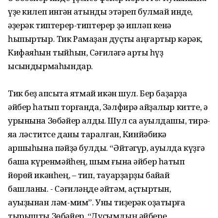
үҙе килеп ингән ҡатынды этәреп булмай инде,
әҙерәк типтерер-типтерер ҙә ипләп кенә
һыпыртыр. Тик Рамаҙан дуҫты аңғартыр кәрәк,
Кифаяһын тыйһын, Сәғиләгә артыҡ һүҙ
ысҡындырмаһындар.
Тик беҙ ҡапсыҡта ятмай икән шул. Бер баҙарҙа
әйбер һатып торғанда, Зәлфирә ҡайҙалыр китте, ә
урынына Зөбәйер ҡалды. Шул саҡ ауылдашы, тирә-
яҡҡа ләститсе даны таралған, Кинйәбикә
ҡаршыһына пәйҙә булды. “Әйтәгүр, ауылда күҙгә
башҡа күренмәйһең, шым ғына әйбер һатып
йөрөй икәнһең, – тип, тауарҙарҙы байҡай
башланы. - Сәғиләңде әйтәм, аҫтыртын,
ауыҙынан ләм-мим”. Уны тиҙерәк оҙатырға
тырышты Зөбәйер. “Дуҫымдың әйбере,