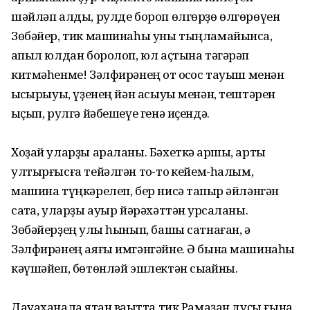
шәйләп алды, рулде бороп өлгөрҙө өлгөрөүен
Зөбәйер, тик машинаһы уны тыңламайынса,
ҡапыл юлдан боролоп, юл аҫтына тәгәрәп
китмәһенме! Зәлфирәнең ҡот осҡос тауыш менән
ҡысҡырыуы, үҙенең йән асыуы менән, тештәрен
ҡыҫып, рулгә йәбешеүе генә иҫендә.
Хоҙай уларҙы араланы. Бәхеткә ҡаршы, артҡы
ултырғысға тейәлгән тоҡ-тоҡ кейем-һалым,
машина түңкәрелеп, бер нисә тапҡыр әйләнгән
саҡта, уларҙы ауыр йәрәхәттән ҡурсаланы.
Зөбәйерҙең ҡулы һынып, башы сатнаған, ә
Зәлфирәнең аяғы имгәнгәйне. Ә бына машинаһы
кәүшәйеп, бөтөнләй эшлектән сыҡҡайны.
Дауаханала ятҡан ваҡытта тик Рамаҙан дуҫы ғына