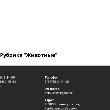
Рубрика "Животные"
8) 2-14-95
Телефон
8) 2-15-62
8(34758)2-14-95
u
Эл. почта
haib_vestnik@mail.ru
Адрес
453800, Башкортостан,
Хайбуллинский район,