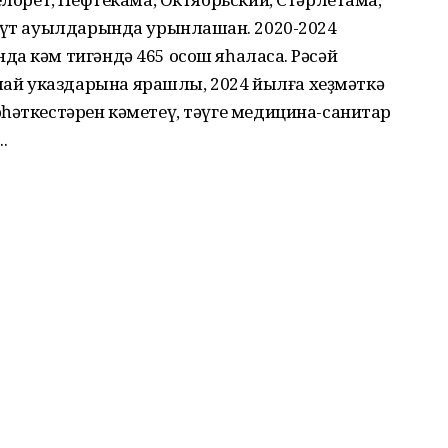
ғүт ауылдарында урынлашҡан. 2020-2024
а кәм тигәндә 465 осош яһаласаҡ. Рәсәй
й указдарына ярашлы, 2024 йылға хеҙмәткә
һәткестәрен кәметеү, тәүге медицина-санитар
.