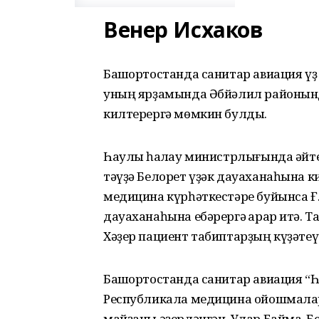
Венер Исхаков
Башҡортостанда санитар авиация үҙ
уның ярҙамында Әбйәлил районынд
килтерергә мөмкин булды.
Һаулыҡ һаҡлау министрлығында әйт
тәүҙә Белорет үҙәк дауаханаһына ки
медицина күрһәткестәре буйынса Ғ
дауаханаһына ебәрергә ҡарар итә. Т
Хәҙер пациент табиптарҙың күҙәтеү
Башҡортостанда санитар авиация “Һ
Республикала медицина ойошмалар
майҙаны әҙерләнгән. Улар Баймаҡ, Б