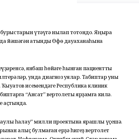
 бурыстарын үтәүгә ныҡлап тотондо. Яңыраҡ
а йәшәгән ҡатынды Өфө дауаханаһына
еүҙәренсә, янбаш һөйәге һынған пациентты
лтерәләр, унда диагноз ҡуялар. Табиптар уны
. Ҡыуатов исемендәге Республика клиник
абиптарға “Ансат” вертолеты ярҙамға килә.
е аҫтында.
аулыҡ һаҡлау” милли проектына ярашлы үҫешә.
ынан алыҫ булмаған ерҙә һигеҙ вертолет
елорет, Нефтекама, Октябрьский, Стәрлетамаҡ,