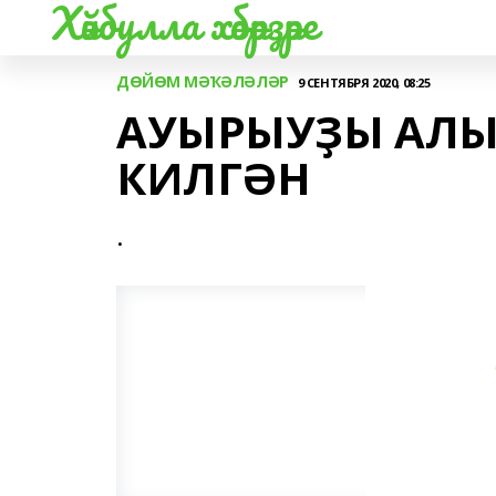
Хәйбулла хәбәрҙәре
ДӨЙӨМ МӘҠӘЛӘЛӘР
9 СЕНТЯБРЯ 2020, 08:25
АУЫРЫУҘЫ АЛЫР
КИЛГӘН
.