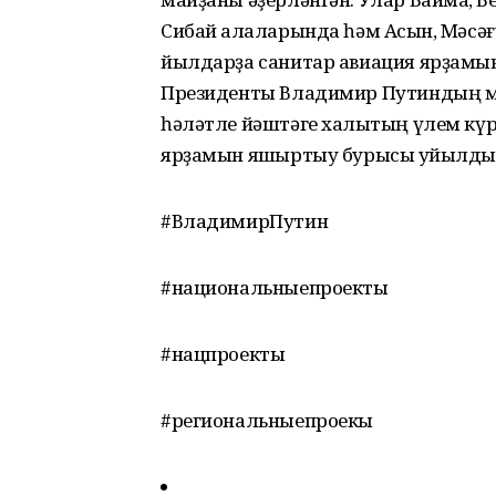
Сибай ҡалаларында һәм Асҡын, Мәсә
йылдарҙа санитар авиация ярҙамынд
Президенты Владимир Путиндың ма
һәләтле йәштәге халыҡтың үлем күр
ярҙамын яҡшыртыу бурысы ҡуйылды.
#ВладимирПутин
#национальныепроекты
#нацпроекты
#региональныепроекы