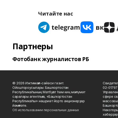
Читайте нас
Партнеры
Фотобанк журналистов РБ
© 2026 Ижтимағи-сәйәси гәзит.
Свидетел
Ойоштороусылары: Башҡортостан
02-01797
Республикаһының Матбуғат һәм киң мәғлүмәт
Управлен
саралары агентлығы, «Башҡортостан
сфере св
Республикаһы» нәшриәт йорто акционерҙар
массовых
йәмғиәте.
Башкорто
Об использовании персональных данных
Некоторы
хәбәрҙәр