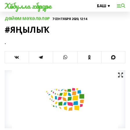
Хәйбулла хәбәрҙәре
ДӨЙӨМ МӘҠӘЛӘЛӘР
7 СЕНТЯБРЯ 2020, 12:14
#ЯҢЫЛЫҠ
.