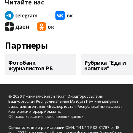
Читайте нас
Партнеры
Фотобанк
Рубрика "Еда и
журналистов РБ
напитки"
© 2026 Ижтимағи-сәйәси гәзит. Ойоштороусылары:
Башҡортостан Республикаһының Матбуғат һәм киң мәғлүмәт
саралары агентлығы, «Башҡортостан Республикаһы» нәшриәт
йорто акционерҙар йәмғиәте.
Об использовании персональных данных
Свидетельство о регистрации СМИ: ПИ № ТУ 02-01797 от 19
мая 2025 года выдано Управлением федеральной службы по