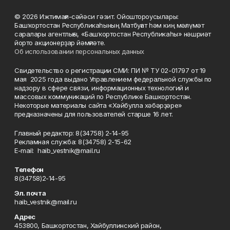
© 2026 Ижтимағи-сәйәси гәзит. Ойоштороусылары:
Башҡортостан Республикаһының Матбуғат һәм киң мәғлүмәт
саралары агентлығы, «Башҡортостан Республикаһы» нәшриәт
йорто акционерҙар йәмғиәте.
Об использовании персональных данных
Свидетельство о регистрации СМИ: ПИ № ТУ 02-01797 от 19
мая 2025 года выдано Управлением федеральной службы по
надзору в сфере связи, информационных технологий и
массовых коммуникаций по Республике Башкортостан.
Некоторые материалы сайта «Хәйбулла хәбәрҙәре»
предназначены для пользователей старше 16 лет.
Главный редактор: 8(34758) 2-14-95
Рекламная служба: 8(34758) 2-15-62
Е-mаil: haib_vestnik@mail.ru
Телефон
8(34758)2-14-95
Эл. почта
haib_vestnik@mail.ru
Адрес
453800, Башкортостан, Хайбуллинский район,