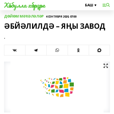
Хәйбулла хәбәрҙәре
ДӨЙӨМ МӘҠӘЛӘЛӘР
4 СЕНТЯБРЯ 2020, 07:00
ӘБЙӘЛИЛДӘ – ЯҢЫ ЗАВОД
.