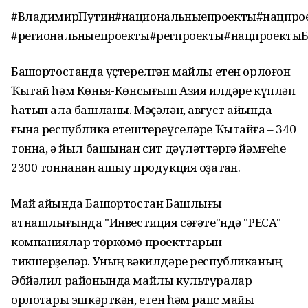
#ВладимирПутин#национальныепроекты#нацпро
#региональныепроекты#регпроекты#нацпроекты
Башҡортостанда үҫтерелгән майлы етен орлоғон
Ҡытай һәм Көньяҡ-Көнсығыш Азия илдәре күпләп
һатып ала башланы. Мәҫәлән, август айында
ғына республика етештереүселәре Ҡытайға – 340
тонна, ә йыл башынан сит дәүләттәргә йәмғеһе
2300 тоннанан ашыу продукция оҙатҡан.
Май айында Башҡортостан Башлығы
ҡатнашлығында "Инвестиция сәғәте"ндә "РЕСА"
компаниялар төркөмө проекттарын
тикшерҙеләр. Уның вәкилдәре республиканың
Әбйәлил районында майлы культуралар
орлоҡтары эшкәрткән, етен һәм рапс майы