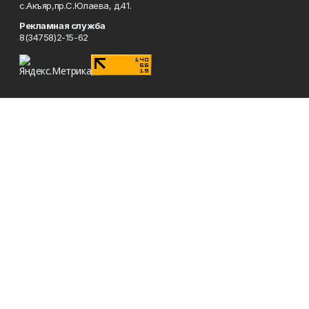
с.Акъяр,пр.С.Юлаева, д.41.
Рекламная служба
8(34758)2-15-62