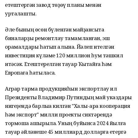
етештергән завод төҙөү планы менән
уртаҡлашты.
Әле бының өсөн бүленгән майҙансыҡта
биналарҙы ремонтлау тамамланған, эш
ҡорамалдары һатып алына. Йәлеп ителгән
инвестиция күләме 120 миллион һум тәшкил
итәсәк. Етештерелгән тауар Ҡытайға һәм
Европаға һатыласаҡ.
Аграр тармаҡ продукцияһын экспортлау ил
Президенты Владимир Путиндың май указдары
нигеҙендә барлыҡҡа килгән "Халыҡ-ара кооперация
һәм экспорт" милли проекты сиктәрендә
тормошҡа ашырыла. Уның буйынса 2024 йылға
тауар әйләнеше 45 миллиард долларға етергә