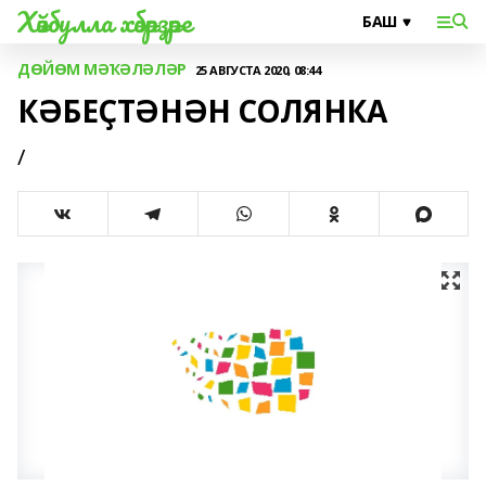
Хәйбулла хәбәрҙәре
ДӨЙӨМ МӘҠӘЛӘЛӘР
25 АВГУСТА 2020, 08:44
КӘБЕҪТӘНӘН СОЛЯНКА
/