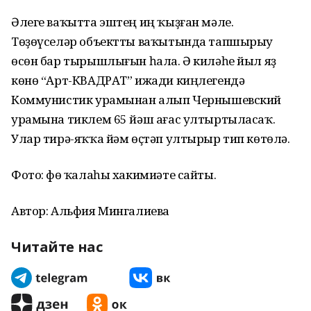
Әлеге ваҡытта эштең иң ҡыҙған мәле.
Төҙөүселәр объектты ваҡытында тапшырыу
өсөн бар тырышлығын һала. Ә киләһе йыл яҙ
көнө “Арт-КВАДРАТ” ижади киңлегендә
Коммунистик урамынан алып Чернышевский
урамына тиклем 65 йәш ағас ултыртыласаҡ.
Улар тирә-яҡҡа йәм өҫтәп ултырыр тип көтөлә.
Фото: Өфө ҡалаһы хакимиәте сайты.
Автор: Альфия Мингалиева
Читайте нас