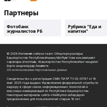
Партнеры
Фотобанк
Рубрика "Еда и
журналистов РБ
напитки"
© 2026 Ижтимағи-сәйәси гәзит. Ойоштороусылары:
Башҡортостан Республикаһының Матбуғат һәм киң мәғлүмәт
саралары агентлығы, «Башҡортостан Республикаһы» нәшриәт
йорто акционерҙар йәмғиәте.
Об использовании персональных данных
Свидетельство о регистрации СМИ: ПИ № ТУ 02-01797 от 19
мая 2025 года выдано Управлением федеральной службы по
надзору в сфере связи, информационных технологий и
массовых коммуникаций по Республике Башкортостан.
Некоторые материалы сайта «Хәйбулла хәбәрҙәре»
предназначены для пользователей старше 16 лет.