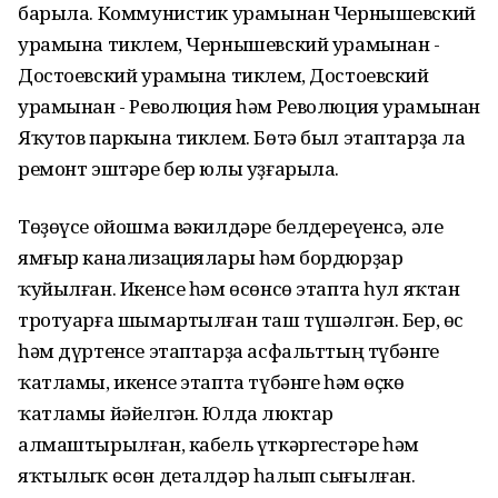
барыла. Коммунистик урамынан Чернышевский
урамына тиклем, Чернышевский урамынан -
Достоевский урамына тиклем, Достоевский
урамынан - Революция һәм Революция урамынан
Яҡутов паркына тиклем. Бөтә был этаптарҙа ла
ремонт эштәре бер юлы уҙғарыла.
Төҙөүсе ойошма вәкилдәре белдереүенсә, әле
ямғыр канализациялары һәм бордюрҙар
ҡуйылған. Икенсе һәм өсөнсө этапта һул яҡтан
тротуарға шымартылған таш түшәлгән. Бер, өс
һәм дүртенсе этаптарҙа асфальттың түбәнге
ҡатламы, икенсе этапта түбәнге һәм өҫкө
ҡатламы йәйелгән. Юлда люктар
алмаштырылған, кабель үткәргестәре һәм
яҡтылыҡ өсөн деталдәр һалып сығылған.