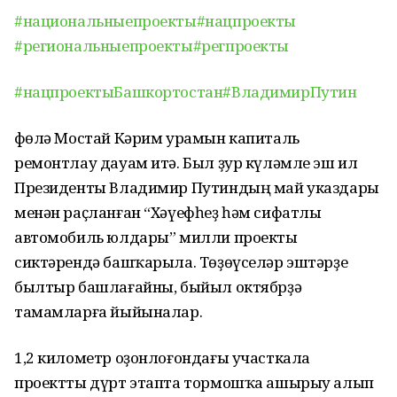
#национальныепроекты
#нацпроекты
#региональныепроекты
#регпроекты
#нацпроектыБашкортостан
#ВладимирПутин
Өфөлә Мостай Кәрим урамын капиталь
ремонтлау дауам итә. Был ҙур күләмле эш ил
Президенты Владимир Путиндың май указдары
менән раҫланған “Хәүефһеҙ һәм сифатлы
автомобиль юлдары” милли проекты
сиктәрендә башҡарыла. Төҙөүселәр эштәрҙе
былтыр башлағайны, быйыл октябрҙә
тамамларға йыйыналар.
1,2 километр оҙонлоғондағы участкала
проектты дүрт этапта тормошҡа ашырыу алып