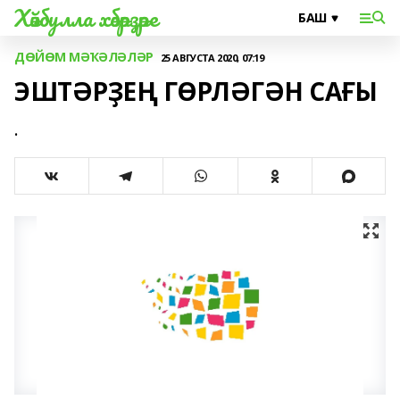
Хәйбулла хәбәрҙәре
ДӨЙӨМ МӘҠӘЛӘЛӘР
25 АВГУСТА 2020, 07:19
ЭШТӘРҘЕҢ ГӨРЛӘГӘН САҒЫ
.