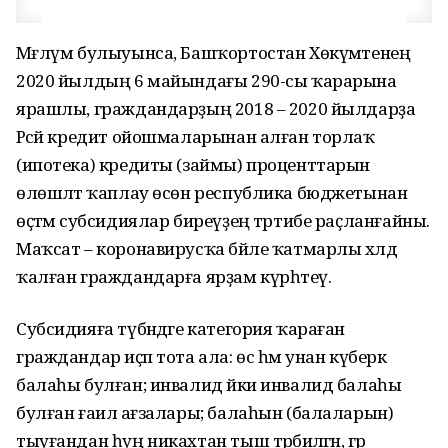
Мәғлүм булыуынса, Башҡортостан Хөкүмәтенең
2020 йылдың 6 майындағы 290-сы ҡарарына
ярашлы, граждандарҙың 2018 – 2020 йылдарҙа
Рәсәй кредит ойошмаларынан алған торлаҡ
(ипотека) кредиты (займы) проценттарын
өлөшләтә ҡаплау өсөн республика бюджетынан
өҫтәмә субсидиялар биреүҙең тәртибе раҫланғайны.
Маҡсат – коронавирусҡа бәйле ҡатмарлы хәлдә
ҡалған граждандарға ярҙам күрһәтеү.
Субсидияға түбәндәге категория ҡараған
граждандар иҫәп тота ала: өс һәм унан күберәк
балаһы булған; инвалид йәки инвалид балаһы
булған ғаилә ағзалары; балаһын (балаларын)
тыуғандан һуң никахтан тыш тәрбиәләгән, әгәр