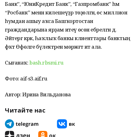
Банк”, “ЮниКредит Банк”, “Газпромбанк” һәм
“Росбанк” менән килешеүҙәр төҙөлгән, өс миллион
һумдан ашыу аҡса Башҡортостан
граждандарына ярҙам итеү өсөн ебәрелгән дә.
Әйтергә кәрәк, Һаҡлыҡ банкы клиенттары банктың
фәҡәт Өфөләге бүлектәренә мөрәжәғәт итә ала.
Сығанаҡ:
bash.rbsmi.ru
Фото: aif-s3.aif.ru
Автор: Ирина Вильданова
Читайте нас