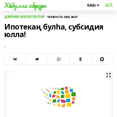
Хәйбулла хәбәрҙәре
ДӨЙӨМ МӘҠӘЛӘЛӘР
19 АВГУСТА 2020, 06:07
Ипотекаң булһа, субсидия
юлла!
.