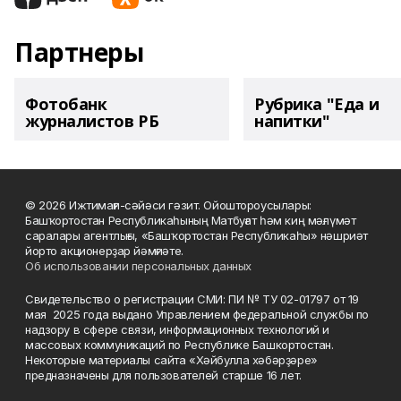
Партнеры
Фотобанк
Рубрика "Еда и
журналистов РБ
напитки"
© 2026 Ижтимағи-сәйәси гәзит. Ойоштороусылары:
Башҡортостан Республикаһының Матбуғат һәм киң мәғлүмәт
саралары агентлығы, «Башҡортостан Республикаһы» нәшриәт
йорто акционерҙар йәмғиәте.
Об использовании персональных данных
Свидетельство о регистрации СМИ: ПИ № ТУ 02-01797 от 19
мая 2025 года выдано Управлением федеральной службы по
надзору в сфере связи, информационных технологий и
массовых коммуникаций по Республике Башкортостан.
Некоторые материалы сайта «Хәйбулла хәбәрҙәре»
предназначены для пользователей старше 16 лет.