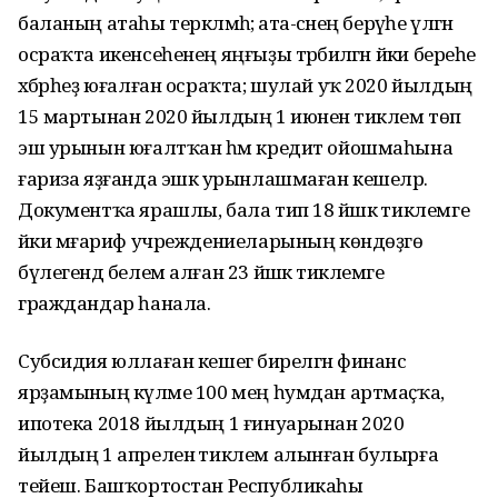
баланың атаһы теркәлмәһә; ата-әсәнең берәүһе үлгән
осраҡта икенсеһенең яңғыҙы тәрбиәләгән йәки береһе
хәбәрһеҙ юғалған осраҡта; шулай уҡ 2020 йылдың
15 мартынан 2020 йылдың 1 июненә тиклем төп
эш урынын юғалтҡан һәм кредит ойошмаһына
ғариза яҙғанда эшкә урынлашмаған кешеләр.
Документҡа ярашлы, бала тип 18 йәшкә тиклемге
йәки мәғариф учреждениеларының көндөҙгө
бүлегендә белем алған 23 йәшкә тиклемге
граждандар һанала.
Субсидия юллаған кешегә бирелгән финанс
ярҙамының күләме 100 мең һумдан артмаҫҡа,
ипотека 2018 йылдың 1 ғинуарынан 2020
йылдың 1 апреленә тиклем алынған булырға
тейеш. Башҡортостан Республикаһы