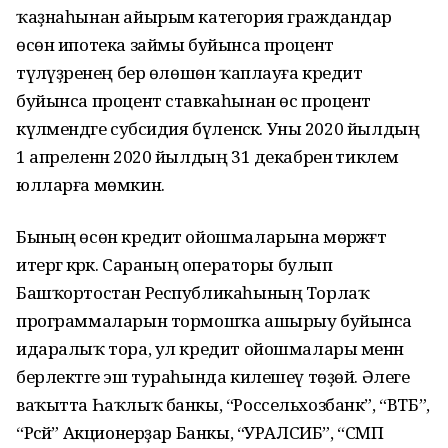
ҡаҙнаһынан айырым категория граждандар
өсөн ипотека займы буйынса процент
түләүҙәренең бер өлөшөн ҡаплауға кредит
буйынса процент ставкаһынан өс процент
күләмендәге субсидия бүленәсәк. Уны 2020 йылдың
1 апреленән 2020 йылдың 31 декабренә тиклем
юлларға мөмкин.
Бының өсөн кредит ойошмаларына мөрәжәғәт
итергә кәрәк. Сараның операторы булып
Башҡортостан Республикаһының Торлаҡ
программаларын тормошҡа ашырыу буйынса
идаралыҡ тора, ул кредит ойошмалары менән
берлектәге эш тураһында килешеү төҙөй. Әлеге
ваҡытта Һаҡлыҡ банкы, “Россельхозбанк”, “ВТБ”,
“Рәсәй” Акционерҙар Банкы, “УРАЛСИБ”, “СМП