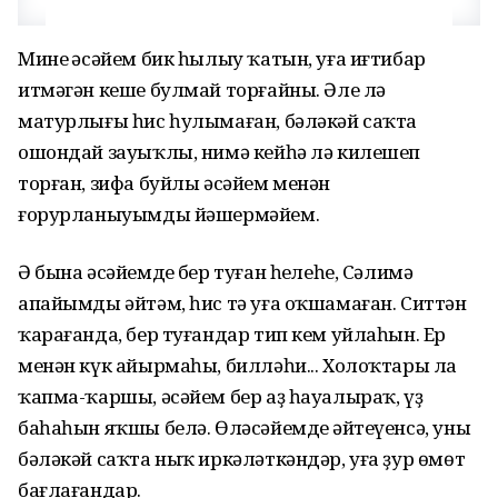
Минең әсәйем бик һылыу ҡатын, уға иғтибар
итмәгән кеше булмай торғайны. Әле лә
матурлығы һис һулымаған, бәләкәй саҡта
ошондай зауыҡлы, нимә кейһә лә килешеп
торған, зифа буйлы әсәйем менән
ғорурланыуымды йәшермәйем.
Ә бына әсәйемдең бер туған һеңлеһе, Сәлимә
апайымды әйтәм, һис тә уға оҡшамаған. Ситтән
ҡарағанда, бер туғандар тип кем уйлаһын. Ер
менән күк айырмаһы, билләһи... Холоҡтары ла
ҡапма-ҡаршы, әсәйем бер аҙ һауалыраҡ, үҙ
баһаһын яҡшы белә. Өләсәйемдең әйтеүенсә, уны
бәләкәй саҡта ныҡ иркәләткәндәр, уға ҙур өмөт
бағлағандар.