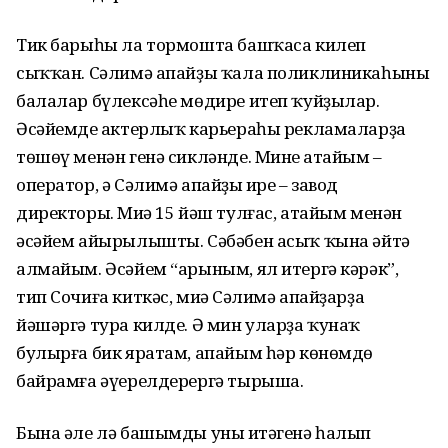
Тик барыһы ла тормошта башҡаса килеп
сыҡҡан. Сәлимә апайҙы ҡала поликлиникаһының
балалар бүлексәһе мөдире итеп ҡуйҙылар.
Әсәйемдең актерлыҡ карьераһы рекламаларҙа
төшөү менән генә сикләнде. Минең атайым –
оператор, ә Сәлимә апайҙың ире – завод
директоры. Миңә 15 йәш тулғас, атайым менән
әсәйем айырылышты. Сәбәбен асыҡ ҡына әйтә
алмайым. Әсәйем “арыным, ял итергә кәрәк”,
тип Сочиға киткәс, миңә Сәлимә апайҙарҙа
йәшәргә тура килде. Ә мин уларҙа ҡунаҡ
булырға бик яратам, апайым һәр көнөмдө
байрамға әүерелдерергә тырыша.
Бына әле лә башымды уның итәгенә һалып