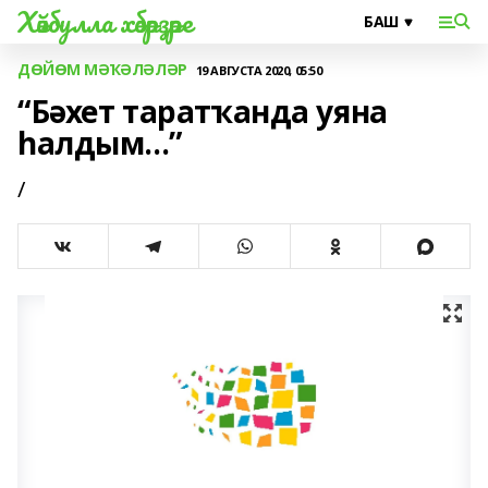
Хәйбулла хәбәрҙәре
ДӨЙӨМ МӘҠӘЛӘЛӘР
19 АВГУСТА 2020, 05:50
“Бәхет таратҡанда уяна
һалдым...”
/