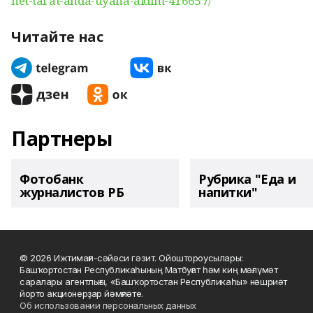
het-tarat-anda-uyana-aldim-416657/
Читайте нас
Партнеры
Фотобанк
Рубрика "Еда и
журналистов РБ
напитки"
© 2026 Ижтимағи-сәйәси гәзит. Ойоштороусылары:
Башҡортостан Республикаһының Матбуғат һәм киң мәғлүмәт
саралары агентлығы, «Башҡортостан Республикаһы» нәшриәт
йорто акционерҙар йәмғиәте.
Об использовании персональных данных