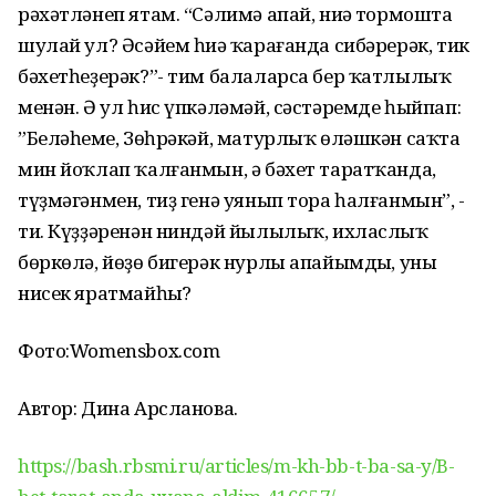
рәхәтләнеп ятам. “Сәлимә апай, ниңә тормошта
шулай ул? Әсәйем һиңә ҡарағанда сибәрерәк, тик
бәхетһеҙерәк?”- тим балаларса бер ҡатлылыҡ
менән. Ә ул һис үпкәләмәй, сәстәремде һыйпап:
”Беләһеңме, Зөһрәкәй, матурлыҡ өләшкән саҡта
мин йоҡлап ҡалғанмын, ә бәхет таратҡанда,
түҙмәгәнмен, тиҙ генә уянып тора һалғанмын”, -
ти. Күҙҙәренән ниндәй йылылыҡ, ихласлыҡ
бөркөлә, йөҙө бигерәк нурлы апайымдың, уны
нисек яратмайһың?
Фото:Womensbox.com
Автор: Дина Арсланова.
https://bash.rbsmi.ru/articles/m-kh-bb-t-ba-sa-y/B-