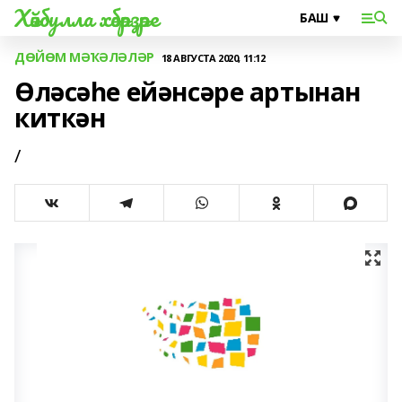
Хәйбулла хәбәрҙәре
ДӨЙӨМ МӘҠӘЛӘЛӘР
18 АВГУСТА 2020, 11:12
Өләсәһе ейәнсәре артынан
киткән
/