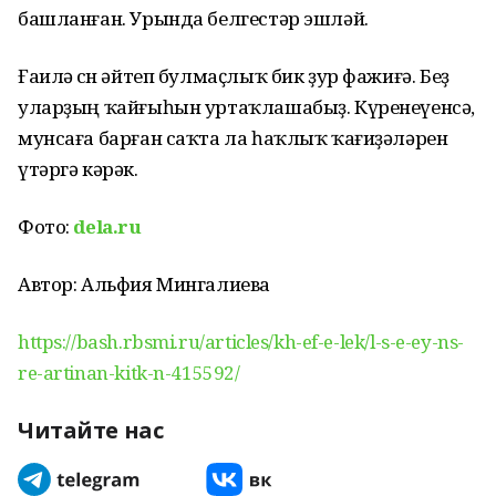
башланған. Урында белгестәр эшләй.
Ғаилә өсөн әйтеп булмаҫлыҡ бик ҙур фажиғә. Беҙ
уларҙың ҡайғыһын уртаҡлашабыҙ. Күренеүенсә,
мунсаға барған саҡта ла һаҡлыҡ ҡағиҙәләрен
үтәргә кәрәк.
Фото:
dela.ru
Автор: Альфия Мингалиева
https://bash.rbsmi.ru/articles/kh-ef-e-lek/l-s-e-ey-ns-
re-artinan-kitk-n-415592/
Читайте нас