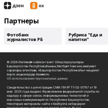
Партнеры
Фотобанк
Рубрика "Еда и
журналистов РБ
напитки"
© 2026 Ижтимағи-сәйәси гәзит. Ойоштороусылары:
Башҡортостан Республикаһының Матбуғат һәм киң мәғлүмәт
саралары агентлығы, «Башҡортостан Республикаһы» нәшриәт
йорто акционерҙар йәмғиәте.
Об использовании персональных данных
Свидетельство о регистрации СМИ: ПИ № ТУ 02-01797 от 19
мая 2025 года выдано Управлением федеральной службы по
надзору в сфере связи, информационных технологий и
массовых коммуникаций по Республике Башкортостан.
Некоторые материалы сайта «Хәйбулла хәбәрҙәре»
предназначены для пользователей старше 16 лет.