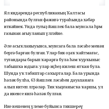
Ял көндәрендә республиканың Ҡалтасы
районында булған фажиғә тураһында хәбәр
иткәйнек. Унда туғыҙ йәшлек бала мунсала һөрөм
газынан ағыуланып үлгәйне.
Әле асыҡланыуынса, мунсаға бала өләсәһе менән
бергә барған булған. Улар бик оҙаҡ ҡайтмағас,
туғандары барып ҡарарға була һәм ҡурҡыныс
табышҡа юдыға: улар иҫһеҙ килеш ятҡан була.
Шунда уҡ табиптар саҡырталар. Бала урында
һәләк булһа, 63 йәшлек өләсәһен дауаханаға
алып китеп өлгөрәләр. Тик ҡыҙғанысҡа ҡаршы, ул
да икенсе көнгә һәләк булған.
Ике кешенең үлеме буйынса тикшереү