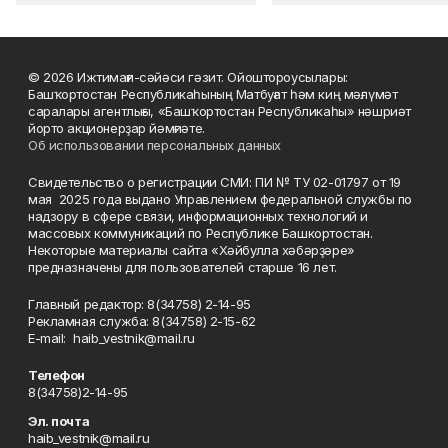
© 2026 Ижтимағи-сәйәси гәзит. Ойоштороусылары:
Башҡортостан Республикаһының Матбуғат һәм киң мәғлүмәт
саралары агентлығы, «Башҡортостан Республикаһы» нәшриәт
йорто акционерҙар йәмғиәте.
Об использовании персональных данных
Свидетельство о регистрации СМИ: ПИ № ТУ 02-01797 от 19
мая 2025 года выдано Управлением федеральной службы по
надзору в сфере связи, информационных технологий и
массовых коммуникаций по Республике Башкортостан.
Некоторые материалы сайта «Хәйбулла хәбәрҙәре»
предназначены для пользователей старше 16 лет.
Главный редактор: 8(34758) 2-14-95
Рекламная служба: 8(34758) 2-15-62
Е-mаil: haib_vestnik@mail.ru
Телефон
8(34758)2-14-95
Эл. почта
haib_vestnik@mail.ru