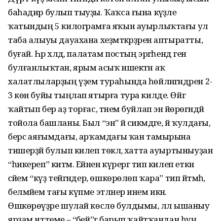
баһадир булып тыуҙы. Ҡаҡса ғына кәүҙәле
ҡатындың 5 килограмға яҡын ауырлыҡтағы ул
таба алыуы дауахана хеҙмәткәрҙәрен аптыратты,
буғай. Һәр хәлдә, палатам постың эргәһендә генә
булғанлыҡтан, ярым асыҡ ишектән аҡ
халатлыларҙың үҙем тураһында һөйләнгәндәрен 2-
3 көн буйы тыңлап ятырға тура килде. Өйгә
ҡайтып бер аҙ торғас, тәнем буйлап энә йөрөгәндәй
тойола башланы. Был “энә” йә сикәмдәге, йә ҡулдағы,
берсә аяғымдағы, арҡамдағы ҡан тамырына
тишерҙәй булып килеп төкәлә, хатта ауыртыныуҙан
“һикереп” китәм. Ейәнен күрергә тип килеп еткән
әсәйем “күҙ тейгәндер, өшкөрөлөп ҡара” тип әйтмәһә,
белмәйем тағы күпме этләнер инем икән.
Өшкөрөүҙәре шулай көслө булдымы, әллә ышаныу
ярҙам иттеме – “әбей”гә барып ҡайтҡандан һуң