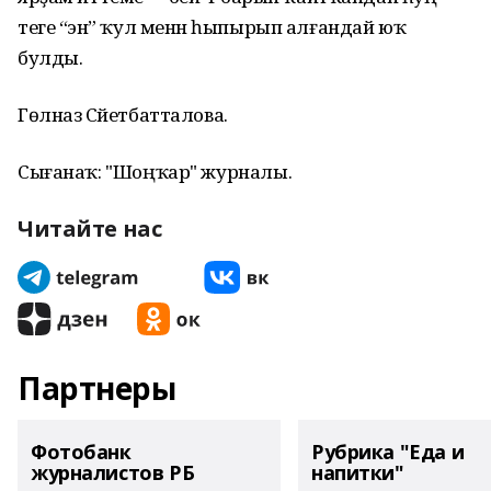
теге “энә” ҡул менән һыпырып алғандай юҡ
булды.
Гөлназ Сәйетбатталова.
Сығанаҡ: "Шоңҡар" журналы.
Читайте нас
Партнеры
Фотобанк
Рубрика "Еда и
журналистов РБ
напитки"