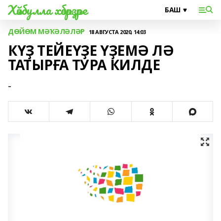
Хәйбулла хәбәрҙәре
ДӨЙӨМ МӘҠӘЛӘЛӘР
18 АВГУСТА 2020, 14:03
КҮҘ ТЕЙЕҮҘЕ ҮҘЕМӘ ЛӘ
ТАТЫРҒА ТУРА КИЛДЕ
-