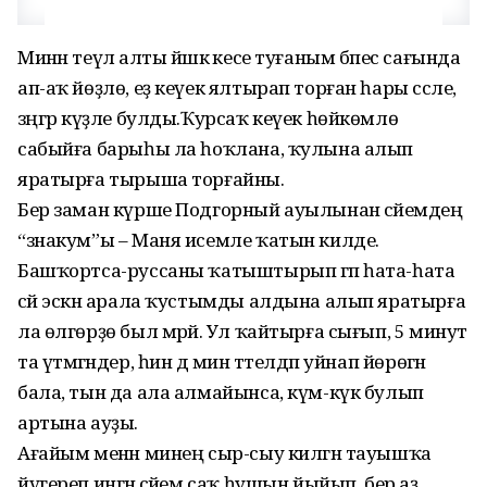
Минән теүәл алты йәшкә кесе туғаным бәпес сағында
ап-аҡ йөҙлө, еҙ кеүек ялтырап торған һары сәсле,
зәңгәр күҙле булды.Ҡурсаҡ кеүек һөйкөмлө
сабыйға барыһы ла һоҡлана, ҡулына алып
яратырға тырыша торғайны.
Бер заман күрше Подгорный ауылынан әсәйемдең
“знакум”ы – Маня исемле ҡатын килде.
Башҡортса-руссаны ҡатыштырып гәп һата-һата
сәй эскән арала ҡустымды алдына алып яратырға
ла өлгөрҙө был мәрйә. Ул ҡайтырға сығып, 5 минут
та үтмәгәндер, һин дә мин тәтелдәп уйнап йөрөгән
бала, тын да ала алмайынса, күм-күк булып
артына ауҙы.
Ағайым менән минең сыр-сыу килгән тауышҡа
йүгереп ингән әсәйем саҡ һушын йыйып, бер аҙ