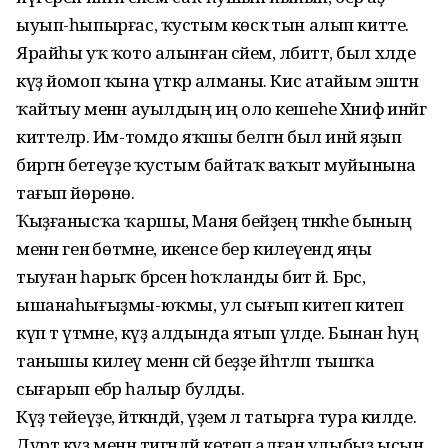
ыуып-һыпырғас, ҡустым көскә тын алып китте.
Ярайһы уҡ ҡото алынған әсәйем, әлбиттә, был хәлде
күҙ йомоп ҡына үткәрә алманы. Кис атайым эштән
ҡайтыу менән ауылдың иң оло кешеһе Хәнифә инәйгә
киттеләр. Им-томдо яҡшы белгән был инәй яҙып
биргән бетеүҙе ҡустым байтаҡ ваҡыт муйынына
тағып йөрөнө.
Ҡыҙғанысҡа ҡаршы, Маня әбейҙең әтнәкәһе бының
менән генә бөтмәне, икенсе бер килеүендә яңы
тыуған һарыҡ бәрәсенә һоҡланды бит әй. Бәрәс,
ышанаһығыҙмы-юҡмы, ул сығып китеп китеп
күп тә үтмәне, күҙ алдында ятып үлде. Бынан һуң
танышы килеү менән әсәй беҙҙе йәһәтләп тышҡа
сығарып ебәрә һалыр булды.
Күҙ тейеүҙе, әйткәндәй, үҙемә лә татырға тура килде.
Дүрт күҙ менән тигәндәй көтөп алған улыбыҙ ысын