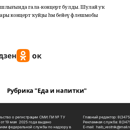
нашлығында гала-концерт булды. Шулай уҡ
ҙары концерт ҡуйҙы һәм бейеү флешмобы
Рубрика "Еда и напитки"
ьство о регистрации СМИ: ПИ № ТУ
Главный редактор: 8(3475
 от 19 мая 2025 года выдано
Рекламная служба: 8(3475
ием федеральной службы по надзору в
Е-mаil: haib_vestnik@mail.r