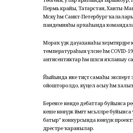
Пермь крайы, Татарстан, Ханты-Ма
Мәскәү һәм Санкт-Петербург ҡалалары
пандемияһы арҡаһында командала 
Мораҡ үҙәк дауаханаһы хеҙмәткәрҙәре 
температураһын үлсәне һәм COVID-19
антисептиктар һәм шәхси яҡланыу 
Йыйында ике тиҫтә самаһы эксперт 
ойошторолдо, күңел асыу һәм халыҡ 
Беренсе көндө дебаттар буйынса респ
кеше көнүҙәк йәмәғәт мәсьәләләре буйы
батыр” конкурсында көнүҙәк проект
дәрестәре ҡаранылар.