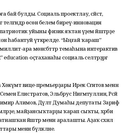
 бай булды. Социаль проектлау, сәйәсәт,
еләгәндәр өсөн белем биреү-инновация
патриотик уйыны физик яҡтан әүҙем йәштәрҙе
он һабантуй үткәрелде. “Ыңғай ҡараш”
миллит-ара мөнәсәбәттәр темаһына интерактив
 еducation-оҫтаханаһы социаль селтәрҙәргә
Хөкүмәт вице-премьерҙары Ирек Сәғитов менән
Семен Елистратов, Эльбрус Ниғмәтуллин, Рәсәй
димир Алимов, Дәүләт Думаһы депутаты Зариф
әләрҙе, майҙансыҡтарҙы ҡарап сыҡты, хәрби
атнашҡан йәштәр менән аралашты. Аҙаҡ сәхнәлә
аттары менән бүләкләне.