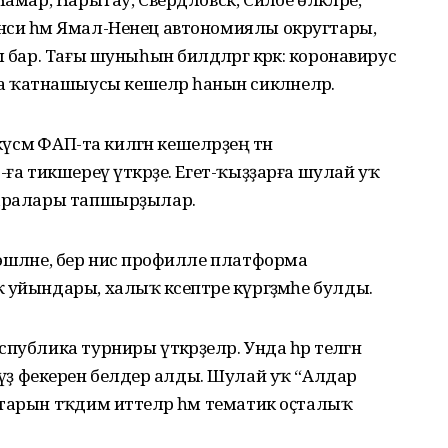
нси һәм Ямал-Ненец автономиялы округтары,
 бар. Тағы шуныһын билдәләргә кәрәк: коронавирус
ҡатнашыусы кешеләр һанын сикләнеләр.
күсмә ФАП-та килгән кешеләрҙең тән
-ға тикшереү үткәрҙе. Егет-ҡыҙҙарға шулай уҡ
саралары тапшырҙылар.
эшләне, бер нисә профилле платформа
уйындары, халыҡ кәсептәре күргәҙмәһе булды.
ублика турниры үткәрҙеләр. Унда һәр теләгән
нса үҙ фекерен белдерә алды. Шулай уҡ “Алдар
тарын тәҡдим иттеләр һәм тематик оҫталыҡ