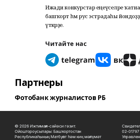
Ижади конкурстар еңеүселәре ҡат
башҡорт һәм рус эстрадаһы йондоҙ
үткәрҙе.
Читайте нас
Партнеры
Фотобанк журналистов РБ
© 2026 Ижтимағи-сәйәси гәзит.
Свидетел
Ойоштороусылары: Башҡортостан
02-01797
Республикаһының Матбуғат һәм киң мәғлүмәт
Управлен