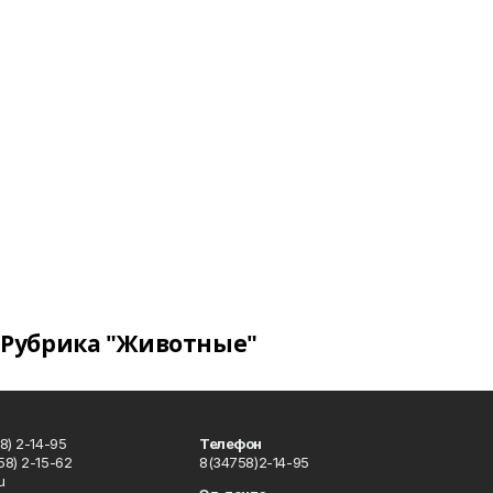
Рубрика "Животные"
8) 2-14-95
Телефон
8) 2-15-62
8(34758)2-14-95
u