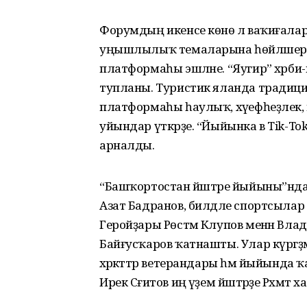
Форумдың икенсе көнө лә ваҡиғаларға
уңышлылыҡ темаларына һөйләшергә т
платформаһы эшләне. “Яугир” хәрби-
тупланы. Туристик яланда традици
платформаһы һаулыҡ, хәүефһеҙлек, 
уйындар үткәрҙе. “Йыйынка в Tik-Tok”
арналды.
“Башҡортостан йәштәре йыйыны”нда 
Азат Бадранов, билдәле спортсылар 
Геройҙары Рөстәм Клупов менән Вла
Байғусҡаров ҡатнашты. Улар күргәҙм
хәрәкәттәр ветерандары һәм йыйында ҡ
Ирек Сәғитов иң әүҙем йәштәрҙе Рәхмәт х