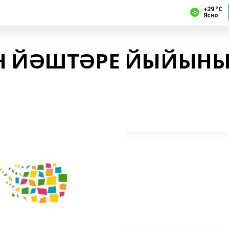
+29 °С
Ясно
Н ЙӘШТӘРЕ ЙЫЙЫНЫ