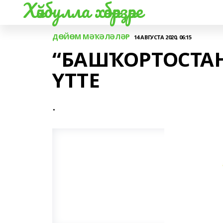
Хәйбулла хәбәрҙәре
ДӨЙӨМ МӘҠӘЛӘЛӘР
14 АВГУСТА 2020, 06:15
“БАШҠОРТОСТА
ҮТТЕ
.