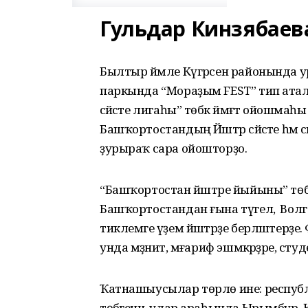
Гульдар Кинзябаев
Былтыр йәмле Күгәрсен районында 
паркында “Мораҙым FEST” тип аталғ
сәйәсәте лигаһы” төбәк йәмәғәт ойошм
Башҡортостандың Йәштәр сәйәсәте һәм
ҙурыраҡ сара ойошторҙо.
“Башҡортостан йәштәре йыйыны” төбә
Башҡортостандан ғына түгел, ә Волг
тиклемге әүҙем йәштәрҙе берләштерҙе
унда мәҙәниәт, мәғариф эшмәкәрҙәре, с
Ҡатнашыусылар төрлө ине: республи
төбәгенән, улар араһында Ырымбур, Һ