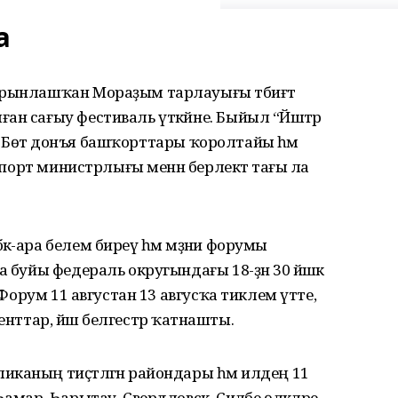
а
урынлашҡан Мораҙым тарлауығы тәбиғәт
ан сағыу фестиваль үткәйне. Быйыл “Йәштәр
аһы Бөтә донъя башҡорттары ҡоролтайы һәм
 спорт министрлығы менән берлектә тағы ла
к-ара белем биреү һәм мәҙәни форумы
а буйы федераль округындағы 18-ҙән 30 йәшкә
. Форум 11 августан 13 авгусҡа тиклем үтте,
туденттар, йәш белгестәр ҡатнашты.
каның тиҫтәләгән райондары һәм илдең 11
амар, Һарытау, Свердловск, Силәбе өлкәләре,