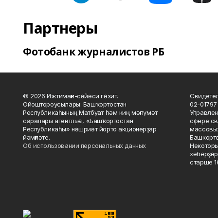
Партнеры
Фотобанк журналистов РБ
© 2026 Ижтимағи-сәйәси гәзит.
Свидетел
Ойоштороусылары: Башҡортостан
02-01797
Республикаһының Матбуғат һәм киң мәғлүмәт
Управлен
саралары агентлығы, «Башҡортостан
сфере св
Республикаһы» нәшриәт йорто акционерҙар
массовых
йәмғиәте.
Башкорто
Об использовании персональных данных
Некоторы
хәбәрҙәр
старше 16