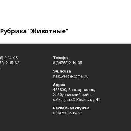
Рубрика "Животные"
8) 2-14-95
Телефон
8) 2-15-62
8(34758)2-14-95
u
Эл. почта
haib_vestnik@mail.ru
Адрес
453800, Башкортостан,
Хайбуллинский район,
с.Акъяр,пр.С.Юлаева, д.41.
Рекламная служба
8(34758)2-15-62