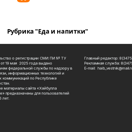
Рубрика "Еда и напитки"
ьство о регистрации СМИ: ПИ № ТУ
Главный редактор: 8(3475
 от 19 мая 2025 года выдано
Рекламная служба: 8(3475
ием федеральной службы по надзору в
Е-mаil: haib_vestnik@mail.r
язи, информационных технологий и
 коммуникаций по Республике
стан.
е материалы сайта «Хәйбулла
е» предназначены для пользователей
 лет.