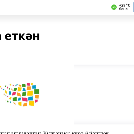
+29 °С
Ясно
 еткән
шап ағыуланған. Ҡыҙғанысҡа күрә, 6 йәшлек