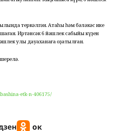
лында теркәлгән. Атаһы һәм бәләкәс ике
шаған. Иртәнсәк 6 йәшлек сабыйы күҙен
йәшлек улы дауаханаға оҙатылған.
шерелә.
-bashina-etk-n-406175/