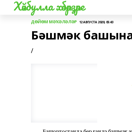
Хәйбулла хәбәрҙәре
ДӨЙӨМ МӘҠӘЛӘЛӘР
12 АВГУСТА 2020, 05:43
Бәшмәк башына
/
Башҡортостанда бер ғаилә бәшмәк а