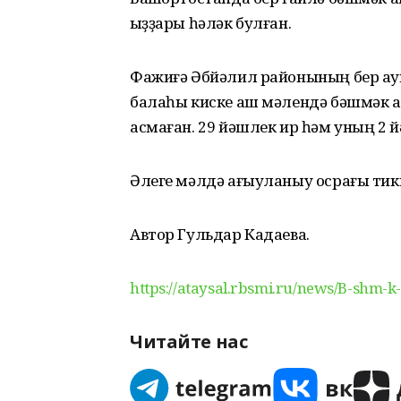
ҡыҙҙары һәләк булған.
Фажиғә Әбйәлил районының бер ауы
балаһы киске аш мәлендә бәшмәк а
асмаған. 29 йәшлек ир һәм уның 2 
Әлеге мәлдә ағыуланыу осрағы тик
Автор Гульдар Кадаева.
https://ataysal.rbsmi.ru/news/B-shm-k
Читайте нас