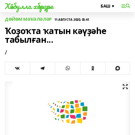
Хәйбулла хәбәрҙәре
ДӨЙӨМ МӘҠӘЛӘЛӘР
11 АВГУСТА 2020, 05:41
Ҡоҙоҡта ҡатын кәүҙәһе
табылған...
/