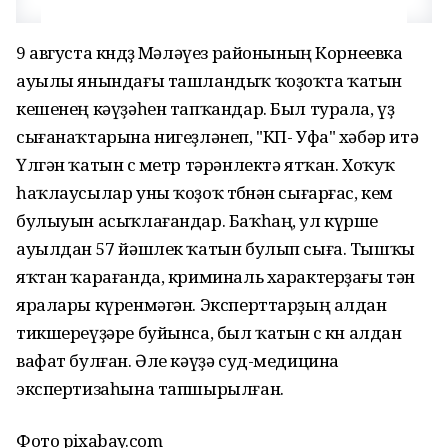
9 августа көндөҙ Мәләүез районының Корнеевка
ауылы янындағы ташландыҡ ҡоҙоҡта ҡатын
кешенең кәүҙәһен тапҡандар. Был турала, үҙ
сығанаҡтарына нигеҙләнеп, "КП- Уфа" хәбәр итә
Үлгән ҡатын өс метр тәрәнлектә ятҡан. Хоҡуҡ
һаҡлаусылар уны ҡоҙоҡ төбөнән сығарғас, кем
булыуын асыҡлағандар. Баҡһаң, ул күрше
ауылдан 57 йәшлек ҡатын булып сыға. Тышҡы
яҡтан ҡарағанда, криминаль характерҙағы тән
яралары күренмәгән. Эксперттарҙың алдан
тикшереүҙәре буйынса, был ҡатын өс көн алдан
вафат булған. Әле кәүҙә суд-медицина
экспертизаһына тапшырылған.
Фото pixabay.com