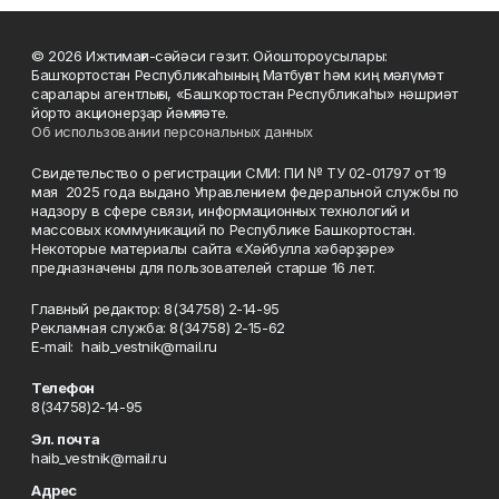
© 2026 Ижтимағи-сәйәси гәзит. Ойоштороусылары:
Башҡортостан Республикаһының Матбуғат һәм киң мәғлүмәт
саралары агентлығы, «Башҡортостан Республикаһы» нәшриәт
йорто акционерҙар йәмғиәте.
Об использовании персональных данных
Свидетельство о регистрации СМИ: ПИ № ТУ 02-01797 от 19
мая 2025 года выдано Управлением федеральной службы по
надзору в сфере связи, информационных технологий и
массовых коммуникаций по Республике Башкортостан.
Некоторые материалы сайта «Хәйбулла хәбәрҙәре»
предназначены для пользователей старше 16 лет.
Главный редактор: 8(34758) 2-14-95
Рекламная служба: 8(34758) 2-15-62
Е-mаil: haib_vestnik@mail.ru
Телефон
8(34758)2-14-95
Эл. почта
haib_vestnik@mail.ru
Адрес