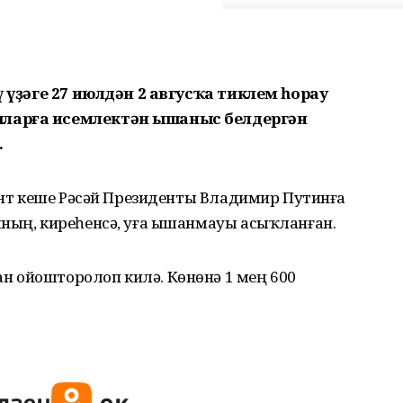
ү үҙәге 27 июлдән 2 авгусҡа тиклем һорау
ыларға исемлектән ышаныс белдергән
.
цент кеше Рәсәй Президенты Владимир Путинға
ының, киреһенсә, уға ышанмауы асыҡланған.
 ойошторолоп килә. Көнөнә 1 мең 600