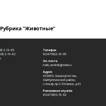
Рубрика "Животные"
8) 2-14-95
Телефон
8) 2-15-62
8(34758)2-14-95
u
Эл. почта
haib_vestnik@mail.ru
Адрес
453800, Башкортостан,
Хайбуллинский район,
с.Акъяр,пр.С.Юлаева, д.41.
Рекламная служба
8(34758)2-15-62