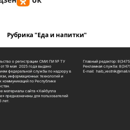
Рубрика "Еда и напитки"
ьство о регистрации СМИ: ПИ № ТУ
Главный редактор: 8(3475
 от 19 мая 2025 года выдано
Рекламная служба: 8(3475
ием федеральной службы по надзору в
Е-mаil: haib_vestnik@mail.r
язи, информационных технологий и
 коммуникаций по Республике
стан.
е материалы сайта «Хәйбулла
е» предназначены для пользователей
 лет.