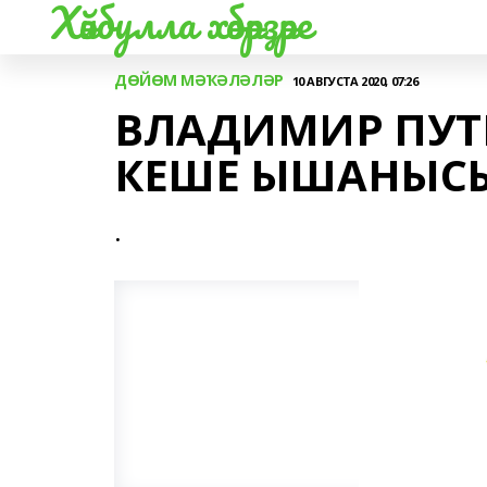
Хәйбулла хәбәрҙәре
ДӨЙӨМ МӘҠӘЛӘЛӘР
10 АВГУСТА 2020, 07:26
ВЛАДИМИР ПУТИ
КЕШЕ ЫШАНЫСЫ
.