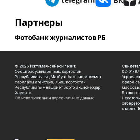
Партнеры
Фотобанк журналистов РБ
© 2026 Ижтимағи-сәйәси гәзит.
Свидетел
Ойоштороусылары: Башҡортостан
02-01797
Республикаһының Матбуғат һәм киң мәғлүмәт
Управлен
саралары агентлығы, «Башҡортостан
сфере св
Республикаһы» нәшриәт йорто акционерҙар
массовых
йәмғиәте.
Башкорто
Об использовании персональных данных
Некоторы
хәбәрҙәр
старше 16