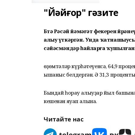
"Йәйғор" гәзите
Бөтә Рәсәй йәмәғәт фекерен өйрәне
алыу үткәргән. Унда ҡатнашыус
сәйәсмәндәр һайларға ҡушылған
Һөҙөмтәләр күрһәтеүенсә, 64,9 про
ышаныс белдергән. Ә 31,3 процент
Бындай һорау алыуҙар йыл башынан
кешенән яуап алына.
Читайте нас