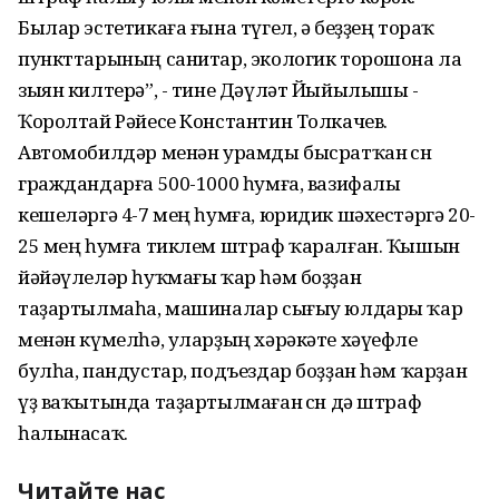
Былар эстетикаға ғына түгел, ә беҙҙең тораҡ
пункттарының санитар, экологик торошона ла
зыян килтерә”, - тине Дәүләт Йыйылышы -
Ҡоролтай Рәйесе Константин Толкачев.
Автомобилдәр менән урамды бысратҡан өсөн
граждандарға 500-1000 һумға, вазифалы
кешеләргә 4-7 мең һумға, юридик шәхестәргә 20-
25 мең һумға тиклем штраф ҡаралған. Ҡышын
йәйәүлеләр һуҡмағы ҡар һәм боҙҙан
таҙартылмаһа, машиналар сығыу юлдары ҡар
менән күмелһә, уларҙың хәрәкәте хәүефле
булһа, пандустар, подъездар боҙҙан һәм ҡарҙан
үҙ ваҡытында таҙартылмаған өсөн дә штраф
һалынасаҡ.
Читайте нас