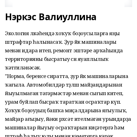
Нэркэс Валиуллина
Экология өлкәһендә хоҡуҡ боҙоусыларға яңы
штрафтар һалынасаҡ. Ҙур йөк машиналары
менән идара итеп, ремонт эштәре арҡаһында
территорияны бысратыу өсөн яуаплылыҡ
ҡәтғиләнәсәк.
"Норма, беренсе сиратта, ҙур йөк машиналарына
ҡағыла. Автомобилдәр төҙөлөш майҙандарынан
йыуылмаған тәгәрмәстәр менән сығып китеп,
урам буйлап бысраҡ таратҡан осраҡтар күп.
Хоҡук боҙоуҙың башҡа миҫалдарына яғыулыҡ,
майҙар ағыҙыу, йәки рөхсәт ителмәгән урындарҙа
машиналар йыуыу осраҡтарын киҫәтергә һәм
штраф һалыу юлы менән кәметергә кәрәк.