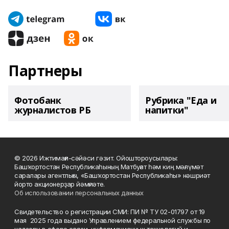
Партнеры
Фотобанк
Рубрика "Еда и
журналистов РБ
напитки"
© 2026 Ижтимағи-сәйәси гәзит. Ойоштороусылары:
Башҡортостан Республикаһының Матбуғат һәм киң мәғлүмәт
саралары агентлығы, «Башҡортостан Республикаһы» нәшриәт
йорто акционерҙар йәмғиәте.
Об использовании персональных данных
Свидетельство о регистрации СМИ: ПИ № ТУ 02-01797 от 19
мая 2025 года выдано Управлением федеральной службы по