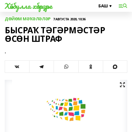
Хәйбулла хәбәрҙәре
ДӨЙӨМ МӘҠӘЛӘЛӘР
7 АВГУСТА 2020, 10:36
БЫСРАҠ ТӘГӘРМӘСТӘР
ӨСӨН ШТРАФ
.