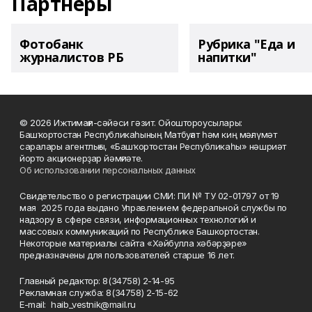
Партнеры
Фотобанк
Рубрика "Еда и
журналистов РБ
напитки"
© 2026 Ижтимағи-сәйәси гәзит. Ойоштороусылары:
Башҡортостан Республикаһының Матбуғат һәм киң мәғлүмәт
саралары агентлығы, «Башҡортостан Республикаһы» нәшриәт
йорто акционерҙар йәмғиәте.
Об использовании персональных данных
Свидетельство о регистрации СМИ: ПИ № ТУ 02-01797 от 19
мая 2025 года выдано Управлением федеральной службы по
надзору в сфере связи, информационных технологий и
массовых коммуникаций по Республике Башкортостан.
Некоторые материалы сайта «Хәйбулла хәбәрҙәре»
предназначены для пользователей старше 16 лет.
Главный редактор: 8(34758) 2-14-95
Рекламная служба: 8(34758) 2-15-62
Е-mаil: haib_vestnik@mail.ru