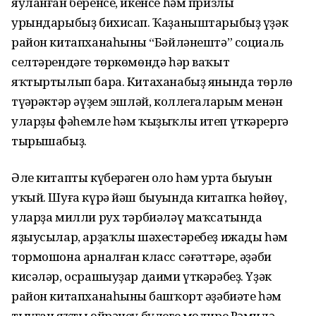
яуланған беренсе, икенсе һәм призлы
урындарыбыҙ бихисап. Ҡаҙаныштарыбыҙ үҙәк
район китапханаһының “Бәйләнештә” социаль
селтәрендәге төркөмөндә һәр ваҡыт
яҡтыртылып бара. Китаханабыҙ янында төрлө
түңәрәктәр әүҙем эшләй, коллегаларым менән
уларҙы фәһемле һәм ҡыҙыҡлы итеп үткәрергә
тырышабыҙ.
Әле китапты күберәген оло һәм урта быуын
уҡый. Шуға күрә йәш быуында китапҡа һөйөү,
уларҙа милли рух тәрбиәләү маҡсатында
яҙыусылар, арҙаҡлы шәхестәребеҙ ижады һәм
тормошона арналған класс сәғәттәре, әҙәби
кисәләр, осрашыуҙар даими үткәрәбеҙ. Үҙәк
район китапханаһының башҡорт әҙәбиәте һәм
тыуған яҡты өйрәнеү бүлеге мөдире Рәмилә