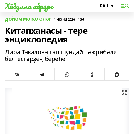
Хәйбулла хәбәрҙәре
ДӨЙӨМ МӘҠӘЛӘЛӘР
1 ИЮНЯ 2020, 11:36
Китапханасы - тере
энциклопедия
Лира Такалова тап шундай тәжрибәле
белгестәрҙең береһе.