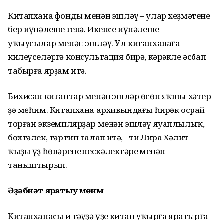
Китапхана фонды менән эшләү – улар хеҙмәтенең
бер йүнәлеше генә. Икенсе йүнәлеше -
уҡыусылар менән эшләү. Ул китапханаға
килеүселәргә консультация бирә, кәрәкле әсбап
табырға ярҙам итә.
Бихисап китаптар менән эшләр өсөн яҡшы хәтер
ҙә мөһим. Китапхана архивындағы һирәк осрай
торған экземплярҙар менән эшләү яуаплылыҡ,
бөхтәлек, тәртип талап итә, - ти Лира Хәлит
ҡыҙы үҙ һөнәренең нескәлектәре менән
таныштырып.
Әҙәбиәт яратыу мөһим
Китапханасы иң тәүҙә үҙе китап уҡырға яратырға