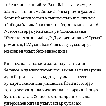
тейеш тип иҫәпләйем. Был йәһәттән үҙемде
бәхетле һанайым. Сөнки әсәйем район үҙәгенә
барған һайын китап алып ҡайтыр ине, шулай
өйөбөҙҙә бәләкәй китапхана барлыҡҡа килде. 6-
7-се кластарҙа уҡығанда уҡ З.Биишеваның
“Яҡтыға” трилогияһы, Һ.Дәүләтшинаның “Ырғыҙ”
романын, Н.Мусин һәм башҡа яҙыусыларҙың
әҫәрҙәрен уҡып бөткәйнем инде.
Китапханасы ихлас аралашыусы, тыңлай
белеүсе, алдынғы ҡарашлы, заман талаптарына
яуап биргән яңы алымдарҙы үҙләштереүсе
булырға тейеш тип уйлайым. Йәмғиәтебеҙҙең
төрлө осоронда ла китапханасы кәрәкле һөнәр
булып ҡалған. Сөнки заманалар нисек кенә
үҙгәрмәһен китап уҡыусылар буласаҡ.