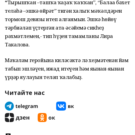
“
Тырышҡан –ташҡа ҡаҙаҡ ҡаҡҡан”, “Балаңа бәхет
теләһәң –эшкә өйрәт” тигән халыҡ мәҡәлдәрен
тормош девизы итеп алғанмын. Эшкә һөйөү
тәрбиәләп үҫтергән ата-әсәйемә сикһеҙ
рәхмәтлемен,- тип һүҙен тамамланы Лира
Такалова.
Мәҡәләм геройына киләсәктә лә хеҙмәтенән йәм
табып эшләүен, ижад итеүен һәм яңынан-яңынан
үрҙәр яулауын теләп ҡалабыҙ.
Читайте нас