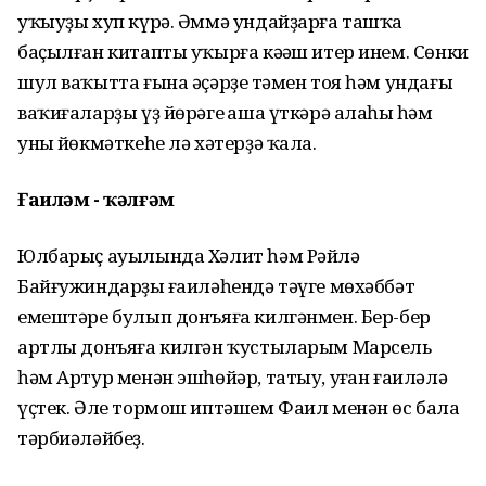
уҡыуҙы хуп күрә. Әммә ундайҙарға ташҡа
баҫылған китапты уҡырға кәңәш итер инем. Сөнки
шул ваҡытта ғына әҫәрҙең тәмен тоя һәм ундағы
ваҡиғаларҙы үҙ йөрәгең аша үткәрә алаһың һәм
уның йөкмәткеһе лә хәтерҙә ҡала.
Ғаиләм - ҡәлғәм
Юлбарыҫ ауылында Хәлит һәм Рәйлә
Байғужиндарҙың ғаиләһендә тәүге мөхәббәт
емештәре булып донъяға килгәнмен. Бер-бер
артлы донъяға килгән ҡустыларым Марсель
һәм Артур менән эшһөйәр, татыу, уңған ғаиләлә
үҫтек. Әле тормош иптәшем Фаил менән өс бала
тәрбиәләйбеҙ.