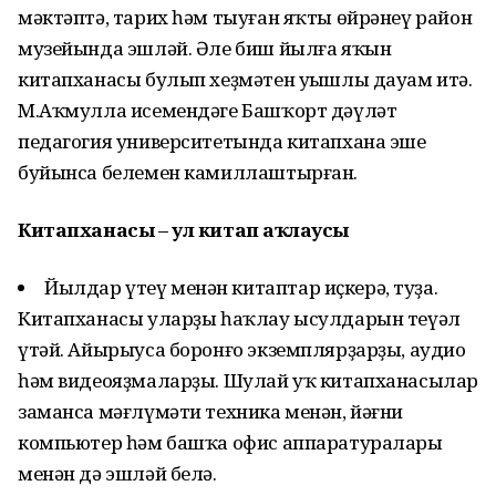
мәктәптә, тарих һәм тыуған яҡты өйрәнеү район
музейында эшләй. Әле биш йылға яҡын
китапханасы булып хеҙмәтен уңышлы дауам итә.
М.Аҡмулла исемендәге Башҡорт дәүләт
педагогия университетында китапхана эше
буйынса белемен камиллаштырған.
Китапханасы – ул китап һаҡлаусы
Йылдар үтеү менән китаптар иҫкерә, туҙа.
Китапханасы уларҙы һаҡлау ысулдарын теүәл
үтәй. Айырыуса боронғо экземплярҙарҙы, аудио
һәм видеояҙмаларҙы. Шулай уҡ китапханасылар
заманса мәғлүмәти техника менән, йәғни
компьютер һәм башҡа офис аппаратуралары
менән дә эшләй белә.