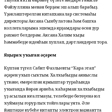
Фәйзуллина менән берҙәм эш алып барабыҙ.
Үҙәкләштерелгән китапханалар системаһы
директоры Аксана Сынбулатова һәм башҡа
коллегаларыма эшемдә ярҙамдары өсөн ҙур
рәхмәт белдерәм. Аксана Хәлим ҡыҙы
һәммәбеҙҙең идеяһын хуплап, дәртләндереп тора.
Яңыраҡ уҡыған әҫәрем
Күптән түгел Сабит Фазлыевтың “Ҡара этап”
әҫәрен уҡып сыҡтым. Халҡыбыҙҙың аяныслы
үткәне, емерелгән яҙмыштар тураһында
уҡығанда йөрәк әрнеһә, ҡаһарман халҡыбыҙҙың
үҙ асылын юғалтмауы, телебеҙҙең бөтөүенә юл
ҡуймауы ғорурлыҡ тойғолары уята. Әле
йәштәрҙең күбеһе китапты электрон вариантта