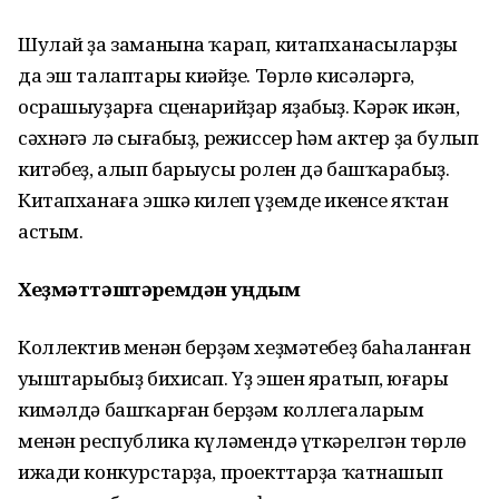
Шулай ҙа заманына ҡарап, китапханасыларҙың
да эш талаптары киңәйҙе. Төрлө кисәләргә,
осрашыуҙарға сценарийҙар яҙабыҙ. Кәрәк икән,
сәхнәгә лә сығабыҙ, режиссер һәм актер ҙа булып
китәбеҙ, алып барыусы ролен дә башҡарабыҙ.
Китапханаға эшкә килеп үҙемде икенсе яҡтан
астым.
Хеҙмәттәштәремдән уңдым
Коллектив менән берҙәм хеҙмәтебеҙ баһаланған
уңыштарыбыҙ бихисап. Үҙ эшен яратып, юғары
кимәлдә башҡарған берҙәм коллегаларым
менән республика күләмендә үткәрелгән төрлө
ижади конкурстарҙа, проекттарҙа ҡатнашып