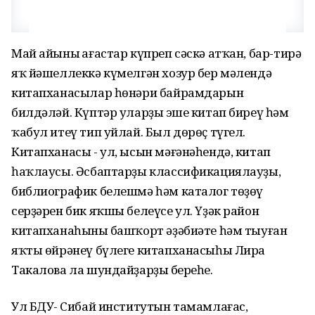
Май айының ағастар күпреп сәскә атҡан, бар-тирә
яҡ йәшеллеккә күмелгән хозур бер мәлендә
китапханасылар һөнәри байрамдарын
билдәләй. Күптәр уларҙың эше китап биреү һәм
ҡабул итеү тип уйлай. Был дөрөҫ түгел.
Китапханасы - ул, ысын мәғәнәһендә, китап
һаҡлаусы. Әсбаптарҙы классификациялауҙы,
библиографик белешмә һәм каталог төҙөү
серҙәрен бик яҡшы белеүсе ул. Үҙәк район
китапханаһының башҡорт әҙәбиәте һәм тыуған
яҡты өйрәнеү бүлеге китапханасыһы Лира
Такалова ла шундайҙарҙың береһе.
Ул БДУ-ң Сибай институтын тамамлағас,