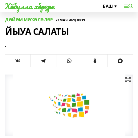
Хәйбулла хәбәрҙәре
ДӨЙӨМ МӘҠӘЛӘЛӘР
27 МАЯ 2020, 06:39
ЙЫУА САЛАТЫ
.