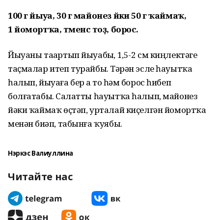
100 г йыуа, 30 г майонез йәки 50 г ҡаймаҡ,
1 йомортҡа, тәменсә тоҙ, борос.
Йыуаны таҙартып йыуабыҙ, 1,5-2 см киңлектәге
таҫмалар итеп турайбыҙ. Тәрән эсле һауытҡа
һалып, йыуаға бер аҙ тоҙ һәм борос һибеп
болғатабыҙ. Салатты һауытҡа һалып, майонез
йәки ҡаймаҡ өҫтәп, урталай киҫелгән йомортҡа
менән биҙәп, табынға ҡуябыҙ.
Нэркэс Валиуллина
Читайте нас