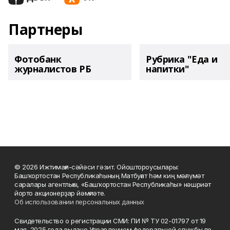
Партнеры
Фотобанк
Рубрика "Еда и
журналистов РБ
напитки"
© 2026 Ижтимағи-сәйәси гәзит. Ойоштороусылары:
Башҡортостан Республикаһының Матбуғат һәм киң мәғлүмәт
саралары агентлығы, «Башҡортостан Республикаһы» нәшриәт
йорто акционерҙар йәмғиәте.
Об использовании персональных данных
Свидетельство о регистрации СМИ: ПИ № ТУ 02-01797 от 19
мая 2025 года выдано Управлением федеральной службы по