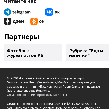
Читайте нас
Партнеры
Фотобанк
Рубрика "Еда и
журналистов РБ
напитки"
© 2026 Ижтимағи-сәйәси гәзит. Ойоштороусылары:
Башҡортостан Республикаһының Матбуғат һәм киң мәғлүмәт
саралары агентлығы, «Башҡортостан Республикаһы» нәшриәт
йорто акционерҙар йәмғиәте.
Об использовании персональных данных
Свидетельство о регистрации СМИ: ПИ № ТУ 02-01797 от 19
мая 2025 года выдано Управлением федеральной службы по