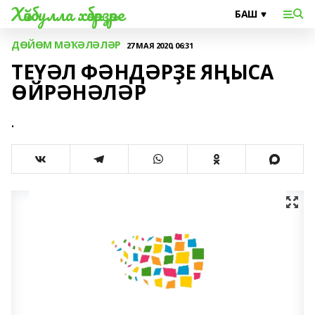
Хәйбулла хәбәрҙәре
ДӨЙӨМ МӘҠӘЛӘЛӘР
27 МАЯ 2020, 06:31
ТЕҮӘЛ ФӘНДӘРҘЕ ЯҢЫСА
ӨЙРӘНӘЛӘР
.