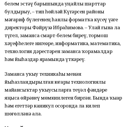
белем эстәү барышында уңайлы шарттар
булдырыу, – тип һөйләй Күгәрсен районы
мәғариф бүлегенең һанлы форматҡа күсеү үҙәге
директоры Фәйрүзә Ибраһимова. – Улай ғына ла
түгел, заманса смарт-белем биреү, тормош
хәүефһеҙлеге нигеҙҙәре, информатика, математика,
технология дәрестәрен заманса ҡорамалдар
һәм йыһаздар ярҙамында үткәреү.
Заманса уҡыу техникаһы менән
йыһазландырылған юғары технологиялы
майҙансыҡтар уҡыусыларға теүәл фәндәрҙе
яңыса өйрәнеү мөмкинлеген биргән. Бында ҡыҙҙар
һәм егеттәр каникул осоронда ла килеп
шөғөлләнә ала.