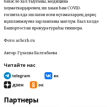
бәхәсле хәл тыуғаны, медицина
хеҙмәткәрҙәренең эш хаҡын һәм COVID-
госпиталдә эшләгән өсөн өҫтәмәләрҙең дөрөҫ
иҫәпләнмәүенә зарланғаны мәғлүм. Был хәлде
Башҡортостан прокуратураһы тикшерә.
Фото: arhcrb.ru
Автор: Гүзәлиә Балтабаева
Читайте нас
Партнеры