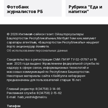
Фотобанк
Рубрика "Еда и
журналистов РБ
напитки"
© 2026 Ижтимағи-сәйәси гәзит. Ойоштороусылары:
Башҡортостан Республикаһының Матбуғат һәм киң мәғлүмәт
саралары агентлығы, «Башҡортостан Республикаһы» нәшриәт
йорто акционерҙар йәмғиәте.
Об использовании персональных данных
Свидетельство о регистрации СМИ: ПИ № ТУ 02-01797 от 19
мая 2025 года выдано Управлением федеральной службы по
надзору в сфере связи, информационных технологий и
массовых коммуникаций по Республике Башкортостан.
Некоторые материалы сайта «Хәйбулла хәбәрҙәре»
предназначены для пользователей старше 16 лет.
Главный редактор: 8(34758) 2-14-95
Рекламная служба: 8(34758) 2-15-62
Е-mаil: haib_vestnik@mail.ru
Телефон