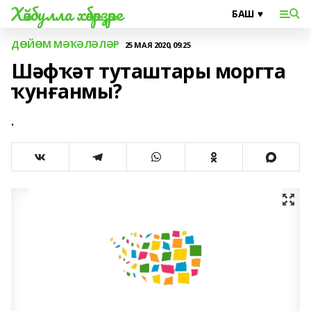
Хәйбулла хәбәрҙәре
ДӨЙӨМ МӘҠӘЛӘЛӘР
25 МАЯ 2020, 09:25
Шәфҡәт туташтары моргта
ҡунғанмы?
.