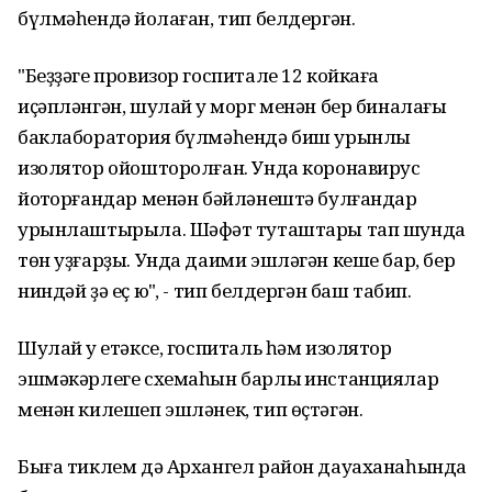
бүлмәһендә йоҡлаған, тип белдергән.
"Беҙҙәге провизор госпитале 12 койкаға
иҫәпләнгән, шулай уҡ морг менән бер биналағы
баклаборатория бүлмәһендә биш урынлыҡ
изолятор ойошторолған. Унда коронавирус
йоҡторғандар менән бәйләнештә булғандар
урынлаштырыла. Шәфҡәт туташтары тап шунда
төн уҙғарҙы. Унда даими эшләгән кеше бар, бер
ниндәй ҙә еҫ юҡ", - тип белдергән баш табип.
Шулай уҡ етәксе, госпиталь һәм изолятор
эшмәкәрлеге схемаһын барлыҡ инстанциялар
менән килешеп эшләнек, тип өҫтәгән.
Быға тиклем дә Архангел район дауаханаһында