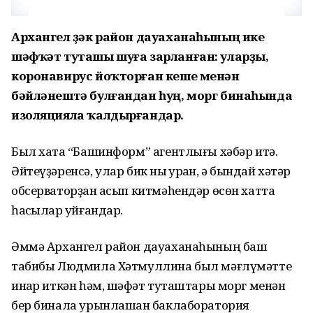
Архангел үҙәк район дауаханаһының ике
шәфҡәт туташы шуға зарланған: уларҙы,
коронавирус йоҡторған кеше менән
бәйләнештә булғандан һуң, морг бинаһында
изоляцияла ҡалдырғандар.
Был хаҡта “Башинформ” агентлығы хәбәр итә.
Әйтеүҙәренсә, улар бик ныҡ ҡурҡҡан, ә бындай хәтәр
обсерваторҙан ҡасып китмәһендәр өсөн хатта
һаҡсылар ҡуйғандар.
Әммә Архангел район дауаханаһының баш
табибы Людмила Хәтмуллина был мәғлүмәтте
инҡар иткән һәм, шәфҡәт туташтары морг менән
бер бинала урынлашҡан баклаборатория