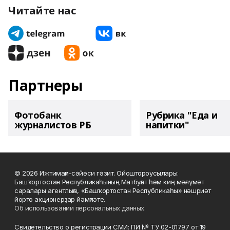
Читайте нас
Партнеры
Фотобанк
Рубрика "Еда и
журналистов РБ
напитки"
© 2026 Ижтимағи-сәйәси гәзит. Ойоштороусылары:
Башҡортостан Республикаһының Матбуғат һәм киң мәғлүмәт
саралары агентлығы, «Башҡортостан Республикаһы» нәшриәт
йорто акционерҙар йәмғиәте.
Об использовании персональных данных
Свидетельство о регистрации СМИ: ПИ № ТУ 02-01797 от 19