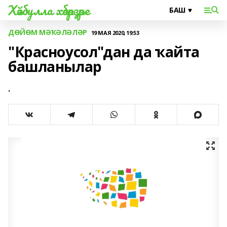
Хәйбулла хәбәрҙәре
ДӨЙӨМ МӘҠӘЛӘЛӘР
19 МАЯ 2020, 19:53
"Красноусол"дан да ҡайта
башланылар
.