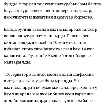
булды. Уларҙың тән температураһын һәм башҡа
һаулыҡ күрһәткестәрен тикшереп торҙолар,
иммунитетты нығытҡан дарыуҙар бирҙеләр.
Бында булған сағында вахтасылар ике тапҡыр
коронавирусҡа тест тапшырҙы. Беренсеһен
килгән көндә, икенсеһен 10 көн үткәс. Һәм,
ниһайәт, сиргә кире һөҙөмтә алған һәм 14 көн
карантинда булған 189 кеше бөгөн өйҙәренә
ҡайтарылды.
"Обсерватор асылған көндән алып шифахана
нигеҙендә колл-үҙәк булдырылды. Ул
вахтасыларҙың көнүҙәк мәсьәләләрен хәл итеү
һәм тиҙ арала мәғлүмәт биреү өсөн кәрәк ине,
онлайн-магазиндарҙан аҙыҡ-түлек һәм башҡа