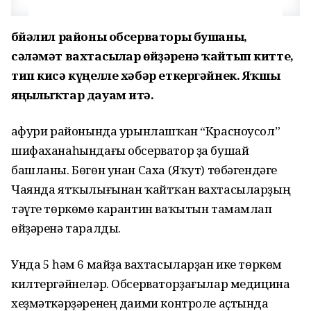
Әбйәлил районы обсерваторы бушаны,
сәләмәт вахтасылар өйҙәренә ҡайтып китте,
тип кисә күңелле хәбәр еткергәйнек. Яҡшы
яңылыҡтар дауам итә.
Ғафури районында урынлашҡан “Красноусол”
шифаханаһындағы обсерватор ҙа бушай
башланы. Бөгөн унан Саха (Яҡут) төбәгендәге
Чаянда ятҡылығынан ҡайтҡан вахтасыларҙың
тәүге төркөмө карантин ваҡытын тамамлап
өйҙәренә таралды.
Унда 5 һәм 6 майҙа вахтасыларҙан ике төркөм
килтергәйнеләр. Обсерваторҙағылар медицина
хеҙмәткәрҙәренең даими контроле аҫтында