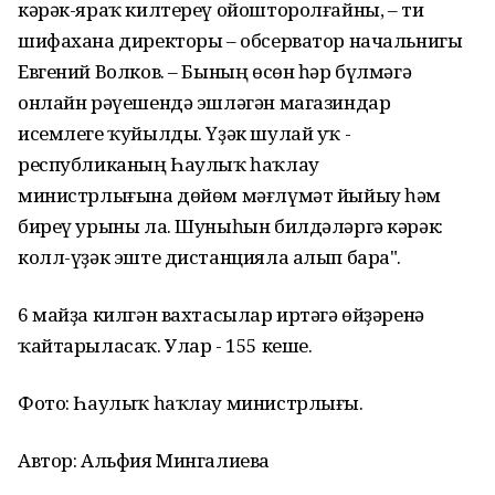
кәрәк-яраҡ килтереү ойошторолғайны, – ти
шифахана директоры – обсерватор начальнигы
Евгений Волков. – Бының өсөн һәр бүлмәгә
онлайн рәүешендә эшләгән магазиндар
исемлеге ҡуйылды. Үҙәк шулай уҡ -
республиканың Һаулыҡ һаҡлау
министрлығына дөйөм мәғлүмәт йыйыу һәм
биреү урыны ла. Шуныһын билдәләргә кәрәк:
колл-үҙәк эште дистанцияла алып бара".
6 майҙа килгән вахтасылар иртәгә өйҙәренә
ҡайтарыласаҡ. Улар - 155 кеше.
Фото: Һаулыҡ һаҡлау министрлығы.
Автор: Альфия Мингалиева