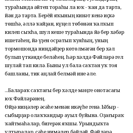
тураһында әйтеп тораһы ла юҡ - ҡан да тарта,
йән дә тарта. Берёй яҡының кинәт кенә иҫкә
төшһә, әллә ҡайҙан, күңел төбөнән ҡалҡып
килеп сыҡһа, шул кеше тураһында йә бер хәбәр
ишетәһең, йә үҙен осратып ҡуяһың, уның
тормошонда ниндәйҙер көтөлмәгән бер хәл
булып үткәнде беләһең. Һәр хәлдә Фәйләрә гел
шулай тап килә. Быны ул бала саҡтан уҡ тоя
башланы, тик аңлай белмәй ине әле.
...Балараҡ саҡтағы бер хәлде мәңге онотасағы
юҡ Фәйләрәнең.
Өйҙә ниңәлер әсәһе менән икәүһе генә. Ыбыр -
сыбырҙар олаҡҡандыр ауыл буйына. Оҙағыраҡ
ҡайтмаһалар, бигерәк яҡшы. Урындыҡта
ултыралар. Әсәһе нимәлер бәйләй, Фәйләрә