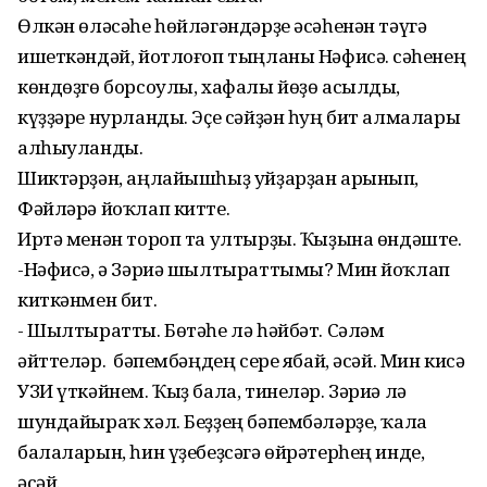
Өлкән өләсәһе һөйләгәндәрҙе әсәһенән тәүгә
ишеткәндәй, йотлоғоп тыңланы Нәфисә. Әсәһенең
көндөҙгө борсоулы, хафалы йөҙө асылды,
күҙҙәре нурланды. Эҫе сәйҙән һуң бит алмалары
алһыуланды.
Шиктәрҙән, аңлайышһыҙ уйҙарҙан арынып,
Фәйләрә йоҡлап китте.
Иртә менән тороп та ултырҙы. Ҡыҙына өндәште.
-Нәфисә, ә Зәриә шылтыраттымы? Мин йоҡлап
киткәнмен бит.
- Шылтыратты. Бөтәһе лә һәйбәт. Сәләм
әйттеләр. Ә бәпембәңдең сере ябай, әсәй. Мин кисә
УЗИ үткәйнем. Ҡыҙ бала, тинеләр. Зәриә лә
шундайыраҡ хәл. Беҙҙең бәпембәләрҙе, ҡала
балаларын, һин үҙебеҙсәгә өйрәтерһең инде,
әсәй.