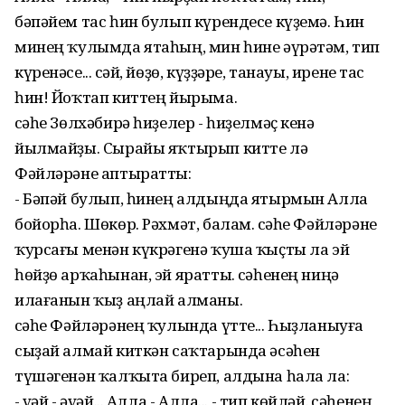
бәпәйем тас һин булып күрендесе күҙемә. Һин
минең ҡулымда ятаһың, мин һине әүрәтәм, тип
күренәсе... Әсәй, йөҙө, күҙҙәре, танауы, ирене тас
һин! Йоҡтап киттең йырыма.
Әсәһе Зөлхәбирә һиҙелер - һиҙелмәҫ кенә
йылмайҙы. Сырайы яҡтырып китте лә
Фәйләрәне аптыратты:
- Бәпәй булып, һинең алдыңда ятырмын Алла
бойорһа. Шөкөр. Рәхмәт, балам. Әсәһе Фәйләрәне
ҡурсағы менән күкрәгенә ҡуша ҡыҫты ла эй
һөйҙө арҡаһынан, эй яратты. Әсәһенең ниңә
илағанын ҡыҙ аңлай алманы.
Әсәһе Фәйләрәнең ҡулында үтте... Һыҙланыуға
сыҙай алмай киткән саҡтарында әсәһен
түшәгенән ҡалҡыта биреп, алдына һала ла:
- Әүәй - әүәй... Алла - Алла... - тип көйләй. Әсәһенең