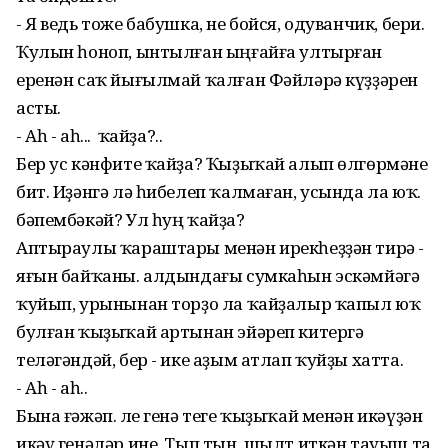
- Я ведь тоже бабушка, не бойся, одуванчик, бери.
Ҡулын һоноп, ынтылған ыңғайға ултырған
еренән саҡ йығылмай ҡалған Фәйләрә күҙҙәрен
асты.
- Аһ - аһ... Ә ҡайҙа?..
Бер ус кәнфите ҡайҙа? Ҡыҙыҡай алып өлгөрмәне
бит. Иҙәнгә лә һибелеп ҡалмаған, усында ла юҡ. Ә
бәпембәкәй? Ул һуң ҡайҙа?
Аптыраулы ҡараштары менән ирекһеҙҙән тирә -
яғын байҡаны. алдындағы сумкаһын эскәмйәгә
ҡуйып, урынынан торҙо ла ҡайҙалыр ҡапыл юҡ
булған ҡыҙыҡай артынан эйәреп китергә
теләгәндәй, бер - ике аҙым атлап ҡуйҙы хатта.
- Аһ - аһ..
Бына ғәжәп. Әле генә теге ҡыҙыҡай менән икәүҙән
икәү генәләр ине. Тып тын, шылт иткән тауыш та