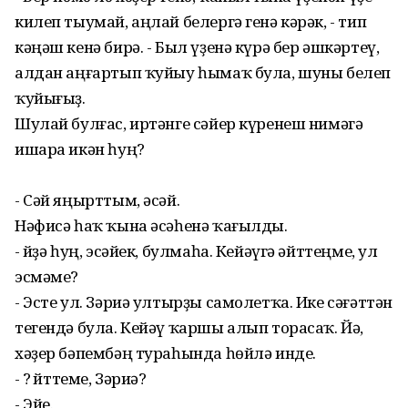
килеп тыумай, аңлай белергә генә кәрәк, - тип
кәңәш кенә бирә. - Был үҙенә күрә бер әшкәртеү,
алдан аңғартып ҡуйыу һымаҡ була, шуны белеп
ҡуйығыҙ.
Шулай булғас, иртәнге сәйер күренеш нимәгә
ишара икән һуң?
- Сәй яңырттым, әсәй.
Нәфисә һаҡ ҡына әсәһенә ҡағылды.
- Әйҙә һуң, эсәйек, булмаһа. Кейәүгә әйттеңме, ул
эсмәме?
- Эсте ул. Зәриә ултырҙы самолетҡа. Ике сәғәттән
тегендә була. Кейәү ҡаршы алып торасаҡ. Йә,
хәҙер бәпембәң тураһында һөйлә инде.
- Ә? Әйттеме, Зәриә?
- Эйе.