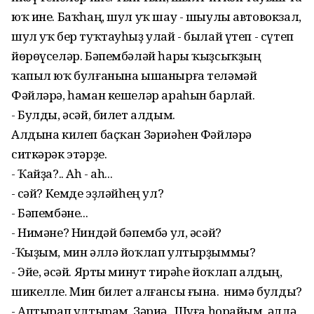
юҡ ине. Баҡһаң, шул уҡ шау - шыулы автовокзал,
шул уҡ бер туҡтауһыҙ улай - былай үтеп - сүтеп
йөрөүселәр. Бәпембәләй һары ҡыҙсыҡҙың
ҡапыл юҡ булғанына ышанырға теләмәй
Фәйләрә, һаман кешеләр араһын барлай.
- Булды, әсәй, билет алдым.
Алдына килеп баҫҡан Зәриәһен Фәйләрә
ситкәрәк этәрҙе.
- Ҡайҙа?.. Аһ - аһ...
- Әсәй? Кемде эҙләйһең ул?
- Бәпембәне...
- Нимәне? Ниндәй бәпембә ул, әсәй?
-Ҡыҙым, мин әллә йоҡлап ултырҙыммы?
- Эйе, әсәй. Ярты минут тирәһе йоҡлап алдың,
шикелле. Мин билет алғансы ғына. Ә нимә булды?
- Аптырап ултырам, Зәриә.. Шуға һорайым, әллә