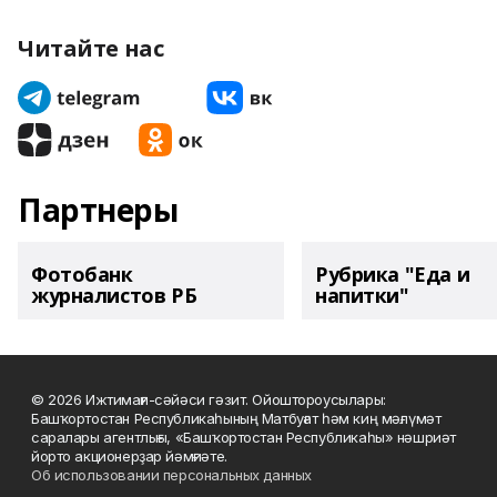
Читайте нас
Партнеры
Фотобанк
Рубрика "Еда и
журналистов РБ
напитки"
© 2026 Ижтимағи-сәйәси гәзит. Ойоштороусылары:
Башҡортостан Республикаһының Матбуғат һәм киң мәғлүмәт
саралары агентлығы, «Башҡортостан Республикаһы» нәшриәт
йорто акционерҙар йәмғиәте.
Об использовании персональных данных