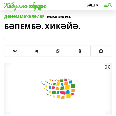
Хәйбулла хәбәрҙәре
ДӨЙӨМ МӘҠӘЛӘЛӘР
19 МАЯ 2020, 19:42
БӘПЕМБӘ. ХИКӘЙӘ.
.