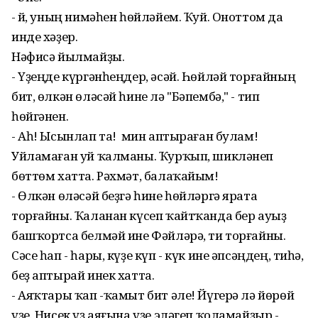
- Әй, уның нимәһен һөйләйем. Ҡуй. Оноттом да
инде хәҙер.
Нәфисә йылмайҙы.
- Үҙеңде күргәнһеңдер, әсәй. Һөйләй торғайның
бит, өлкән өләсәй һине лә "Бәпембә," - тип
һөйгәнен.
- Аһ! Ысынлап та! Ә мин аптыраған булам!
Уйламаған уй ҡалманы. Ҡурҡып, шикләнеп
бөттөм хатта. Рәхмәт, балаҡайым!
- Өлкән өләсәй беҙгә һине һөйләргә ярата
торғайны. Ҡаланан күсеп ҡайтҡанда бер ауыҙ
башҡортса белмәй ине Фәйләрә, ти торғайны.
Сәсе һап - һары, күҙе күп - күк ине әпсәңдең, тиһә,
беҙ аптырай инек хатта.
- Аяҡтары ҡап -ҡамыт бит әле! Йүгерә лә йөрөй
үҙе. Нисек үҙ аяғына үҙе эләгеп ҡоламайҙыр -