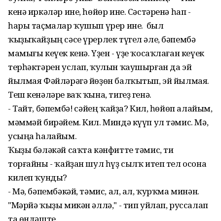
кенә иркәләр ине, һөйөр ине. Сәстәренә һап -
һары таҫмалар ҡушып үрер ине. Ә был
ҡыҙыҡайҙың сәсе үрерлек түгел әле, бәпембә
мамығы кеүек кенә. Үҙен - үҙе ҡосаҡлаған кеүек
терһәктәрен услап, ҡулын ҡаушырған да эй
йылмая Фәйләрәгә йөҙөн балҡытып, эй йылмая.
Теш кенәләре ваҡ ҡына, тигеҙ генә.
- Тайт, бәпембә! Әсәйең ҡайҙа? Кил, һөйөп алайым,
мәммәй бирәйем. Кил. Миндә күүп ул тәмис. Мә,
усыңа һалайым.
Ҡыҙы бәләкәй саҡта кәнфитте тәмис, ти
торғайны - ҡайҙан шул һүҙ сылҡ итеп тел осона
килеп ҡунды?
- Мә, бәпембәкәй, тәмис, ал, ал, ҡурҡма минән.
"Мәрйә ҡыҙы микән әллә," - тип уйлап, руссалап
та өндәште.