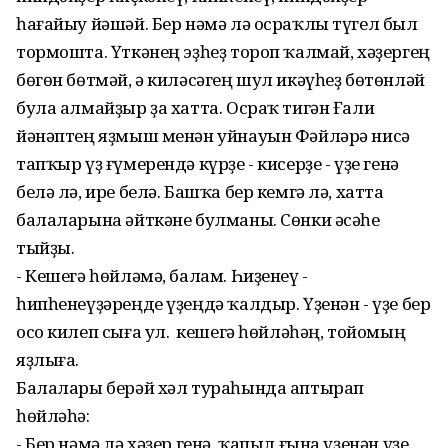
һағайыу йәшәй. Бер нәмә лә осраҡлы түгел был
тормошта. Үткәнең эҙһеҙ тороп ҡалмай, хәҙергең
бөгөн бөтмәй, ә киләсәгең шул икәүһеҙ бөтөнләй
була алмайҙыр ҙа хатта. Осраҡ тигән Ғали
йәнәптең яҙмыш менән уйнауын Фәйләрә нисә
тапҡыр үҙ ғүмерендә күрҙе - кисерҙе - үҙе генә
белә лә, ире белә. Башҡа бер кемгә лә, хатта
балаларына әйткәне булманы. Сөнки әсәһе
тыйҙы.
- Кешегә һөйләмә, балам. Һиҙенеү -
һипһенеүҙәреңде үҙеңдә ҡалдыр. Үҙенән - үҙе бер
осо килеп сыға ул. Ә кешегә һөйләһәң, тойомың
яҙлыға.
Балалары берәй хәл тураһында аптырап
һөйләһә:
- Бер нәмә лә хәҙер генә, ҡапыл ғына үҙенән үҙе