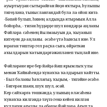
ауыртыуҙан сытырайған йөҙө яҡтыра, һулышы
тигеҙләнә, тынысланғандай була ла ойоп китә.
-Бәпәй булып, һинең алдыңда ятырмын Алла
бойорһа, - тигән һүҙҙәрҙе шул көндәрҙә аңланы
Фәйләрә. Әсәһенең йылмаыуын да, ҡыуанып
китеүен дә аңланы. Ә әсәһе үтә һынсыл ине. Ул
юраған төштәр гел раҫҡа сыға, өйрәткән
аҡылдарын ҡатындарғәжәпләнеп тыңлай ине.
Фәйләрәне ире бер йәйҙә йәш ярымлыҡ улы
менән Ҡәйнәһендә ҡунаҡҡа ҡалдырып ҡайтты.
- Был баланы һаҡлағыҙ, ҡыҙым, - тигәйне әсәһе.
- Бигерәк шаян, шуҡ шул, әсәй.
Кер сайҡарға төшкәндә, улының өләсәһенә
ҡунаҡҡа килгәндә тәүгә генә кейеп килгән
күлдәген ағыҙҙы ла ебәрҙе Фәйләрә. Ағып та