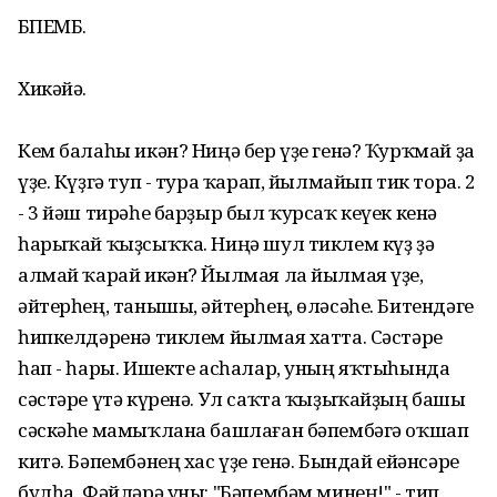
БӘПЕМБӘ.
Хикәйә.
Кем балаһы икән? Ниңә бер үҙе генә? Ҡурҡмай ҙа
үҙе. Күҙгә туп - тура ҡарап, йылмайып тик тора. 2
- 3 йәш тирәһе барҙыр был ҡурсаҡ кеүек кенә
һарыҡай ҡыҙсыҡҡа. Ниңә шул тиклем күҙ ҙә
алмай ҡарай икән? Йылмая ла йылмая үҙе,
әйтерһең, танышы, әйтерһең, өләсәһе. Битендәге
һипкелдәренә тиклем йылмая хатта. Сәстәре
һап - һары. Ишекте асһалар, уның яҡтыһында
сәстәре үтә күренә. Ул саҡта ҡыҙыҡайҙың башы
сәскәһе мамыҡлана башлаған бәпембәгә оҡшап
китә. Бәпембәнең хас үҙе генә. Бындай ейәнсәре
булһа, Фәйләрә уны: "Бәпембәм минең!" - тип