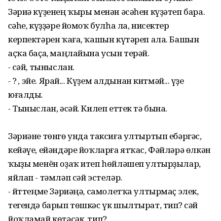
Зәриә күҙенең ҡыры менән әсәһен күҙәтеп бара.
Әсәһе, күҙҙәре йомоҡ булһа ла, нисектер
керпектәрен ҡаға, ҡашын күтәреп ала. Башын
аҫҡа баҫа, маңлайына усын терәй.
- Әсәй, тыныслан.
- Ә? Ә, эйе. Ярай... Күҙем алдынан китмәй...Ә үҙе
юғалды.
- Тыныслан, әсәй. Килеп еттек тә бына.
Зәриәне төнгө унда таксиға ултыртып ебәргәс,
кейәүе, ейәндәре йоҡларға ятҡас, Фәйләрә өлкән
ҡыҙы менён оҙаҡ итеп һөйләшеп ултырҙылар,
яйлап - тәмләп сәй эстеләр.
- Әйттеңме Зәриәңә, самолетҡа ултырмаҫ элек,
тегендә барып төшкәс үк шылтырат, тип? Әсәй
йоҡламай көтәсәк, тип?