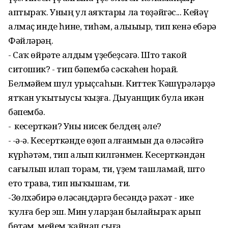
аптыраҡ. Уның ул аяҡтары ла төҙәйгәс... Кейәү
алмаҫ инде һине, тиһәм, алыыыр, тип кенә ебәрә
Фәйләрәң.
- Саҡ өйрәте алдым үҙебеҙсәгә. Што такой
ситошик? - тип бәпембә сәскәһен һорай.
Белмәйем шул урыҫсаһын. Киттек Ҡәшүрәләрҙә
ятҡан уҡытыусы ҡыҙға. Дыуанщик була икән
бәпембә.
- Ә кесерткән? Уны нисек белдең әле?
- Ә-ә-ә. Кесерткәнде өҙөп алғанмын да өләсәйгә
күрһәтәм, тип алып килгәнмен. Кесерткәндән
сағылып илап торам, ти, үҙем ташламай, што
ето трава, тип ныҡышам, ти.
-Зөлхәбирә өләсәңдәргә бесәндә рәхәт - ике
ҡулға бер эш. Мин уларҙан былайыраҡ арып
бөтәм, мейем ҡайнап сыға.