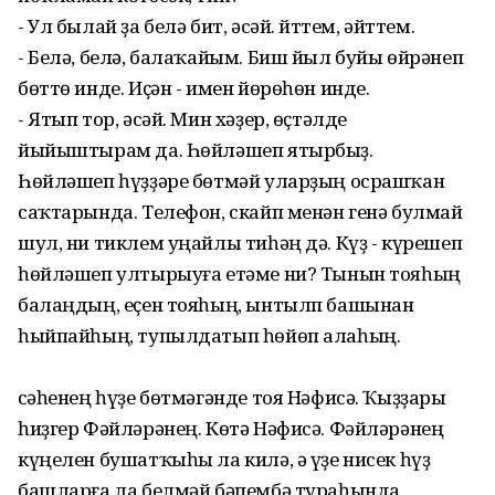
- Ул былай ҙа белә бит, әсәй. Әйттем, әйттем.
- Белә, белә, балаҡайым. Биш йыл буйы өйрәнеп
бөттө инде. Иҫән - имен йөрөһөн инде.
- Ятып тор, әсәй. Мин хәҙер, өҫтәлде
йыйыштырам да. Һөйләшеп ятырбыҙ.
Һөйләшеп һүҙҙәре бөтмәй уларҙың осрашҡан
саҡтарында. Телефон, скайп менән генә булмай
шул, ни тиклем уңайлы тиһәң дә. Күҙ - күрешеп
һөйләшеп ултырыуға етәме ни? Тынын тояһың
балаңдың, еҫен тояһың, ынтылп башынан
һыйпайһың, тупылдатып һөйөп алаһың.
Әсәһенең һүҙе бөтмәгәнде тоя Нәфисә. Ҡыҙҙары
һиҙгер Фәйләрәнең. Көтә Нәфисә. Фәйләрәнең
күңелен бушатҡыһы ла килә, ә үҙе нисек һүҙ
башларға ла белмәй бәпембә тураһында.