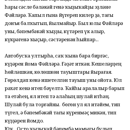
һары сәсле бәләкәй генә ҡыҙыҡайҙы эҙләне
Фәйләрә. Ҡапыл ғына йүгереп килер ҙә, тағы
донъя балҡытып, йылмайыр. Был юлы Фәйләрә
уны, бәпембәкәй ҡыҙҙы, күтәреп үк алыр,
күкрәгенә ҡыҫыр, сәстәренән һыйпар...
Автобусҡа ултырһа, саҡ ҡына бара биргәс,
күҙәрен йома Фәйләрә. Ғәҙәт иткән. Кешеләрҙең
һөйләшкән, көлөшкөн тауыштары йырағая.
Гөрөлдәп кенә ишетелгән тауыш уны ойота. Юл
рәхәт кенә итеп бәүелтә. Ҡайһы аралалыр барып
та етәһең, ял итеп тә алаһың шулай итһәң.
Шулай була торғайны. Ә бөгөн ул ял итәйем, тип
түгел, ә бәпембәкәй тағы күренмәҫ микән, тип
күҙҙәрен йомдо.
Юҡ... Осто ҡыҙыҡай бәпембә мамығы булып.