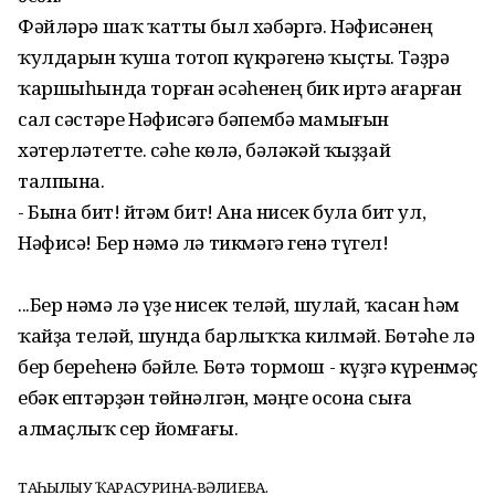
Фәйләрә шаҡ ҡатты был хәбәргә. Нәфисәнең
ҡулдарын ҡуша тотоп күкрәгенә ҡыҫты. Тәҙрә
ҡаршыһында торған әсәһенең бик иртә ағарған
сал сәстәре Нәфисәгә бәпембә мамығын
хәтерләтетте. Әсәһе көлә, бәләкәй ҡыҙҙай
талпына.
- Бына бит! Әйтәм бит! Ана нисек була бит ул,
Нәфисә! Бер нәмә лә тикмәгә генә түгел!
...Бер нәмә лә үҙе нисек теләй, шулай, ҡасан һәм
ҡайҙа теләй, шунда барлыҡҡа килмәй. Бөтәһе лә
бер береһенә бәйле. Бөтә тормош - күҙгә күренмәҫ
ебәк ептәрҙән төйнәлгән, мәңге осона сыға
алмаҫлыҡ сер йомғағы.
ТАҢҺЫЛЫУ ҠАРАСУРИНА-ВӘЛИЕВА.