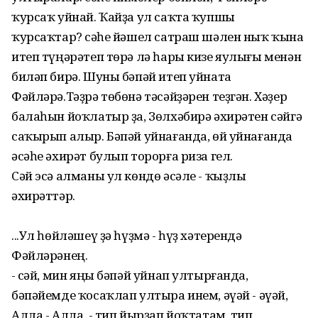
ҡурсаҡ уйнай. Ҡайҙа ул саҡта ҡупшы
ҡурсаҡтар? Әсәһе йәшел сатраш шәлен ныҡ ҡына
итеп түңәрәтеп төрә лә һары кизе яулығы менән
биләп бирә. Шуны бәпәй итеп уйната
Фәйләрә.Тәҙрә төбөнә тәсәйҙәрен теҙгән. Хәҙер
балаһын йоҡлатыр ҙа, Зөлхәбирә әхирәтен сәйгә
саҡырып алыр. Бәпәй уйнағанда, өй уйнағанда
әсәһе әхирәт булып торорға риза гел.
Сәй эсә алманы ул көндө әсәле - ҡыҙлы
әхирәттәр.
...Ул һөйләшеү ҙә һүҙмә - һүҙ хәтерендә
Фәйләрәнең.
- Әсәй, мин яңы бәпәй уйнап ултырғанда,
бәпәйемде ҡосаҡлап ултыра инем, әүәй - әүәй,
Алла - Алла, - тип йырҙап йоҡтатам, тип,