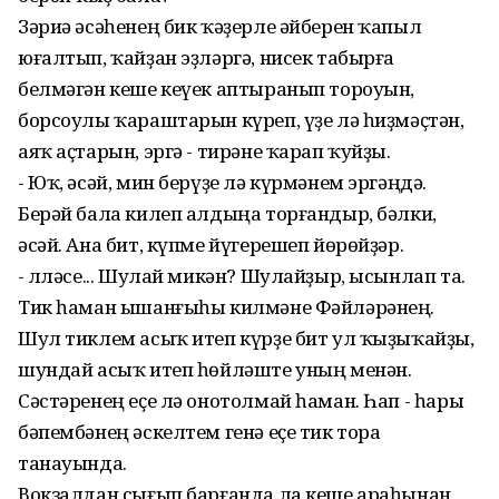
Зәриә әсәһенең бик ҡәҙерле әйберен ҡапыл
юғалтып, ҡайҙан эҙләргә, нисек табырға
белмәгән кеше кеүек аптыранып тороуын,
борсоулы ҡараштарын күреп, үҙе лә һиҙмәҫтән,
аяҡ аҫтарын, эргә - тирәне ҡарап ҡуйҙы.
- Юҡ, әсәй, мин берүҙе лә күрмәнем эргәңдә.
Берәй бала килеп алдыңа торғандыр, бәлки,
әсәй. Ана бит, күпме йүгерешеп йөрөйҙәр.
- Әлләсе... Шулай микән? Шулайҙыр, ысынлап та.
Тик һаман ышанғыһы килмәне Фәйләрәнең.
Шул тиклем асыҡ итеп күрҙе бит ул ҡыҙыҡайҙы,
шундай асыҡ итеп һөйләште уның менән.
Сәстәренең еҫе лә онотолмай һаман. Һап - һары
бәпембәнең әскелтем генә еҫе тик тора
танауында.
Вокзалдан сығып барғанда ла кеше араһынан