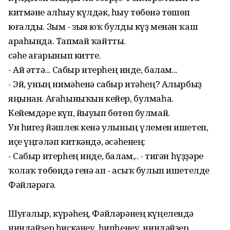
китмәне алһыу күлдәк, һыу төбөнә төшөп
юғалды. Зым - зыя юҡ булды күҙ менән ҡаш
араһында. Тапмай ҡайтты.
Әсәһе ағарынып китте.
- Ай әттә... Сабыр итерһең инде, балам...
- Эй, уның нимәһенә сабыр итәһең? Алырбыҙ
яңынан. Ағаһыныҡын кейер, булмаһа.
Кейемдәре күп, йыуып бөтөп булмай.
Ун һигеҙ йәшлек кенә улының үлемен ишетеп,
иҫе үңгәләп киткәндә, әсәһенең:
- Сабыр итерһең инде, балам,.. - тигән һүҙҙәре
ҡолаҡ төбөндә генә ап - асыҡ булып ишетелде
Фәйләрәгә.
Шуғалыр, күрәһең, Фәйләрәнең күңелендә
ниндәйҙер һиҫкәнеү, һипһенеү, ниндәйҙер