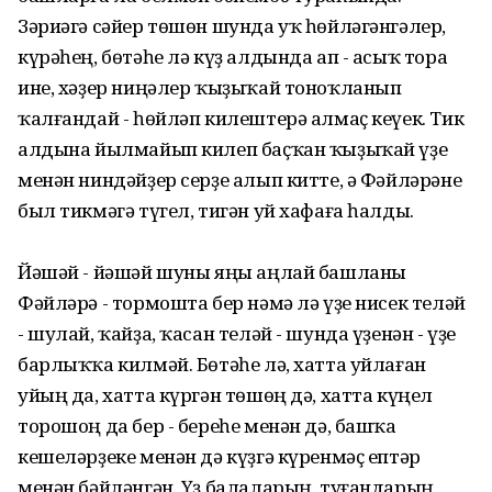
Зәриәгә сәйер төшөн шунда уҡ һөйләгәнгәлер,
күрәһең, бөтәһе лә күҙ алдында ап - асыҡ тора
ине, хәҙер ниңәлер ҡыҙыҡай тоноҡланып
ҡалғандай - һөйләп килештерә алмаҫ кеүек. Тик
алдына йылмайып килеп баҫҡан ҡыҙыҡай үҙе
менән ниндәйҙер серҙе алып китте, ә Фәйләрәне
был тикмәгә түгел, тигән уй хафаға һалды.
Йәшәй - йәшәй шуны яңы аңлай башланы
Фәйләрә - тормошта бер нәмә лә үҙе нисек теләй
- шулай, ҡайҙа, ҡасан теләй - шунда үҙенән - үҙе
барлыҡҡа килмәй. Бөтәһе лә, хатта уйлаған
уйың да, хатта күргән төшөң дә, хатта күңел
торошоң да бер - береһе менән дә, башҡа
кешеләрҙеке менән дә күҙгә күренмәҫ ептәр
менән бәйләнгән. Үҙ балаларың, туғандарың