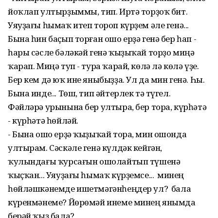
йоҡлап ултырҙыммы, тип. Иртә торҙоҡ бит.
Уяуҙағы һымаҡ итеп тороп күрҙем әле генә...
Бына һин баҫып торған ошо ерҙә генә бер һап -
һары сәсле бәләкәй генә ҡыҙыҡай торҙо миңә
ҡарап. Миңә туп - тура ҡарай, көлә лә көлә үҙе.
Бер кем дә юҡ ине яныбыҙҙа. Ул да мин генә. Һы.
Бына инде... Төш, тип әйтерлек тә түгел.
Фәйләрә урынына бер ултыра, бер тора, күрһәтә
- күрһәтә һөйләй.
- Бына ошо ерҙә ҡыҙыҡай тора, мин ошонда
ултырам. Сәскәле генә күлдәк кейгән,
ҡулындағы ҡурсағын ошолайтып түшенә
ҡыҫҡан... Уяуҙағы һымаҡ күрҙемсе... Ә минең
һөйләшкәнемде ишетмәгәнһеңдер ул? Ә бала
күренмәнеме? Йөрөмәй инеме минең янымда
берәй ҡыҙ бала?