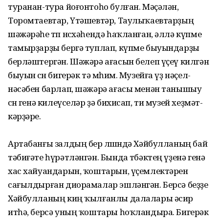
туранан-тура йоғон­тоһо булған. Мәҫәлән,
Торомтаевтар, Үтәшевтәр, Таулыҡаев­тарҙың
шәжәрәһе төп нөсхә­һендә һаҡланған, әллә күпме
тамырҙарҙы бергә туплап, күпме быуындарҙы
берләш­тергән. Шәжәрә ағасын белеп үҫеү кил­гән
быуын өсөн бигерәк тә мө­һим. Музейға үҙ нәҫел-
нәсәбен барлап, шәжәрә ағасы менән танышыу
өсөн генә килеүселәр ҙә бихисап, ти музей хеҙмәт­
кәрҙәре.
Артабанғы залдың бер өлө­шөндә Хәйбулланың бай
тәби­ғәте һүрәтләнгән. Бында төбәк­тең үҙенә генә
хас хайуандарын, ҡоштарын, үҫемлек­тәрен
сағыл­дырған диорамалар эшләнгән. Берсә беҙҙе
Хәйбул­ланың киң ҡылғанлы далалары әсир
итһә, берсә уның ҡоштары һоҡландыра. Бигерәк