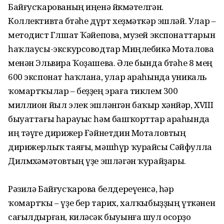
Байғусҡарованың иңенә йөкмәтелгән.
Коллективта бөтәһе дүрт хеҙмәткәр эшләй. Улар –
методист Гөлшат Ҡәйе­пова, музей экспонаттарын
һаҡ­лаусы-экскурсоводтар Миңле­бикә Моталова
менән Эльвира Ҡоҙашева. Әле бында бөтәһе 8 мең
600 экспонат һаҡлана, улар араһында уникаль
ҡомарт­ҡылар – беҙҙең эраға тиклем 300
миллион йыл элек эшләнгән баҡыр хәнйәр, XVIII
быуаттағы һарауыс һәм башҡорттар ара­һында
иң тәүге дирижер Ғәй­нетдин Моталов­тың
дирижер­лыҡ таяғы, мәш­һүр ҡурайсы Сәйфулла
Дилмө­хәмәтовтың үҙе эшләгән ҡурайҙары.
Рәзилә Байғусҡарова бел­дереүенсә, һәр
ҡомартҡы – үҙе бер тарих, халҡыбыҙҙың үткә­нен
сағылдырған, киләсәк бы­уынға шул осорҙо