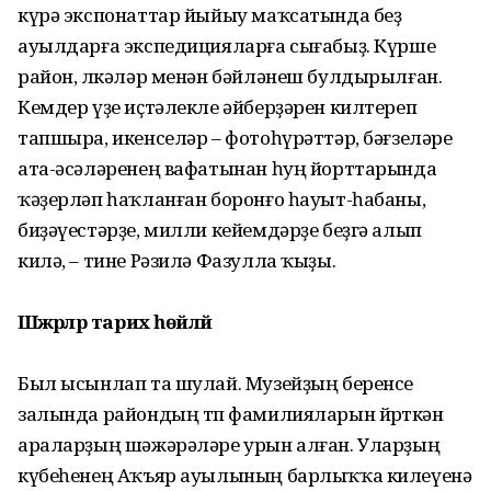
күрә экспонаттар йыйыу маҡсатында беҙ
ауылдарға экс­педицияларға сығабыҙ. Күрше
район, өлкәләр менән бәйләнеш булдырылған.
Кемдер үҙе иҫтәлекле әйберҙәрен килтереп
тапшыра, икенселәр – фотоһү­рәттәр, бәғзеләре
ата-әсәләренең вафатынан һуң йорттарында
ҡәҙерләп һаҡланған боронғо һауыт-һабаны,
биҙәүестәрҙе, милли кейемдәрҙе беҙгә алып
килә, – тине Рәзилә Фазулла ҡыҙы.
Шәжәрәләр тарих һөйләй
Был ысынлап та шулай. Му­зейҙың беренсе
залында район­дың төп фамилияларын йөрөт­кән
араларҙың шәжә­рәләре урын алған. Уларҙың
күбеһенең Аҡъяр ауылының барлыҡҡа килеүенә