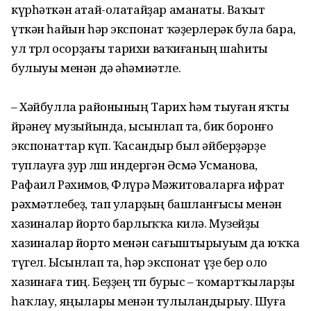
күрһәткән атай-олатайҙар аманаты. Ваҡыт
үткән һайын һәр экспонат ҡә­ҙерлерәк була бара,
ул төрлө осорҙағы тарихи ваҡиғаның шаһиты
булыуы менән дә әһәмиәтле.
– Хәйбулла районының Тарих һәм тыуған яҡты
өйрәнеү музыйында, ысынлап та, бик боронғо
экспонаттар күп. Ҡа­сандыр был әйберҙәрҙе
туплауға ҙур өлөш индергән Әсмә Усманова,
Рафаил Рәхимов, Флүрә Мәжитоваларға ифрат
рәхмәт­лебеҙ, тап уларҙың башланғысы менән
хазиналар йорто бар­лыҡҡа килә. Музейҙы
хазиналар йорто менән сағыш­тыры­уым да юҡҡа
түгел. Ысынлап та, һәр экспонат үҙе бер оло
хазинаға тиң. Беҙҙең төп бурыс – ҡомартҡыларҙы
һаҡлау, яңылары менән тулыландырыу. Шуға