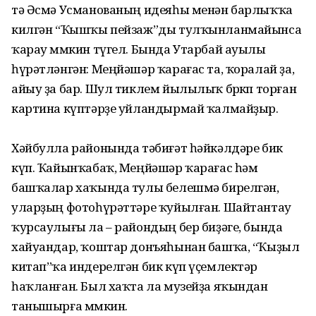
тә Әсмә Усманованың идеяһы менән барлыҡҡа
килгән “Ҡышҡы пейзаж”ды тулҡынланмайынса
ҡарау мөмкин түгел. Бында Утарбай ауылы
һүрәтләнгән: Меңйәшәр ҡарағас та, ҡоралай ҙа,
айыу ҙа бар. Шул тиклем йылылыҡ бөркөп торған
картина күптәрҙе уйландырмай ҡалмайҙыр.
Хәйбулла районында тәбиғәт һәйкәлдәре бик
күп. Ҡайын­ҡабаҡ, Меңйәшәр ҡарағас һәм
башҡалар хаҡында тулы бе­лешмә бирелгән,
уларҙың фото­һүрәттәре ҡуйылған. Шайтантау
ҡурсаулығы ла – райондың бер биҙәге, бында
хайуандар, ҡоштар донъяһынан башҡа, “Ҡыҙыл
китап”ҡа индерелгән бик күп үҫемлектәр
һаҡланған. Был хаҡта ла музейҙа яҡындан
танышырға мөмкин.