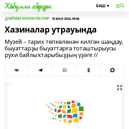
Хәйбулла хәбәрҙәре
ДӨЙӨМ МӘҠӘЛӘЛӘР
15 МАЯ 2020, 09:08
Хазиналар утрауында
Музей – тарих төпкөлөнән килгән шаңдау,
быуаттарҙы быуат­тарға тоташтырыусы
рухи байлыҡ­тарыбыҙҙың үҙәге //