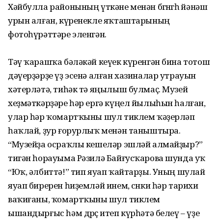
Хәйбулла районының үткәне менән бөгөнгөһө йәнәш
урын алған, күренекле яҡташтарының
фотоһүрәттәре эленгән.
Тәү ҡарашҡа бәләкәй кеүек күренгән бина тотош
дәүерҙәрҙе үҙ эсенә алған хазиналар утрауын
хәтерләтә, тиһәк тә яңы­лыш булмаҫ. Музей
хеҙмәт­кәрҙәре һәр ергә күңел йылыһын һалған,
улар һәр ҡомартҡыны шул тиклем ҡәҙерләп
һаҡлай, ҙур ғорурлыҡ менән таныштыра.
“Музейҙа осраҡлы кешеләр эш­ләй алмайҙыр?”
тигән һора­уыма Рәзилә Байғусҡарова шунда уҡ
“Юҡ, әлбиттә!” тип яуап ҡай­тарҙы. Уның шулай
яуап биререн һиҙемләй инем, сөнки һәр тарихи
ваҡиғаны, ҡомарт­ҡыны шул тиклем
ышандырғыс һәм дөрөҫ итеп күрһәтә белеү – үҙе