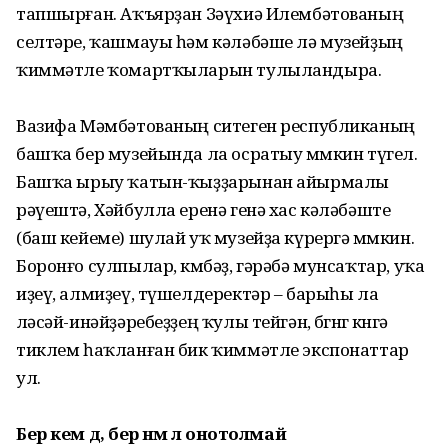
тапшырған. Аҡъярҙан Зәүхиә Илем­бәто­ваның
селтәре, ҡашмауы һәм кәләбәше лә музейҙың
ҡиммәтле ҡомартҡыларын тулыландыра.
Вазифа Мәмбәтованың ситеген республиканың
башҡа бер музейында ла осратыу мөмкин түгел.
Башҡа ырыу ҡатын-ҡыҙ­ҙарынан айырмалы
рәүештә, Хәйбулла еренә генә хас кәлә­бәште
(баш кейеме) шулай уҡ музейҙа күрергә мөмкин.
Борон­ғо сулпылар, көмбәҙ, гәрәбә мунсаҡтар, уҡа
иҙеү, алмиҙеү, түшелдеректәр – барыһы ла
өләсәй-инәйҙәребеҙҙең ҡулы тейгән, бөгөнгө көнгә
тиклем һаҡланған бик ҡиммәтле экспонаттар
ул.
Бер кем дә, бер нәмә лә онотолмай