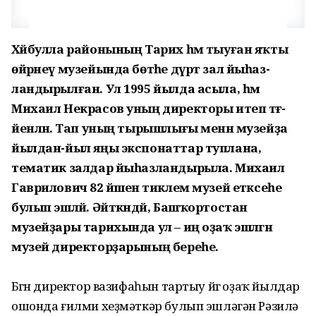
Хәйбулла районының Тарих һәм тыуған яҡты
өйрәнеү музейында бөтәһе дүрт зал йыһаз­
ландырылған. Ул 1995 йылда асыла, һәм
Михаил Некрасов уның директоры итеп тәғә­
йенләнә. Тап уның тырышлығы менән музейҙа
йылдан-йыл яңы экспонаттар туплана,
тематик залдар йыһазландырыла. Михаил
Гаврилович 82 йәшенә тиклем музей етәксеһе
булып эшләй. Әйткәндәй, Башҡорт­остан
музейҙары тарихында ул – иң оҙаҡ эшләгән
музей дирек­торҙарының береһе.
Бөгөн директор вазифаһын тартыу йөгө оҙаҡ йылдар
ошонда ғилми хеҙмәткәр булып эш­ләгән Рәзилә