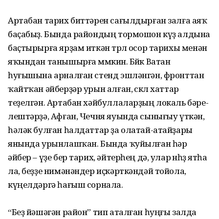
Артабан тарих биттәрен са­ғыл­дырған залға аяҡ
баҫабыҙ. Бында райондың тормошон күҙ алдына
баҫтырырға ярҙам иткән төрлө осор тарихы менән
яҡындан танышырға мөмкин. Бөйөк Ватан
һуғышына арнал­ған стенд эшләнгән, фронттан
ҡайтҡан әйберҙәр урын алған, өскөл хаттар
теҙелгән. Артабан хәй­буллаларҙың локаль бәре­
леш­тәрҙә, Афған, Чечня яуында сынығыу үткән,
һәләк булған һалдаттар ҙа олатай-атайҙары
янында урынлашҡан. Бында ҡуйылған һәр
әйбер – үҙе бер тарих, әйтерһең дә, улар өнһөҙ ятһа
ла, беҙҙе нимәнәндер иҫкәрткәндәй тойола,
күңелдәргә һағыш сорнала.
“Беҙ йәшәгән район” тип аталған һуңғы залда