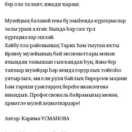
бер оло талант, ижади ҡараш.
Музейҙың бәләкәй генә бүл­мәһендә күргәҙмәләр
залы урын алған. Бында һәр саҡ төрлө
күргәҙмәләр эшләй.
Хәйбулла районының Тарих һәм тыуған яҡты
өйрәнеү музейының бай экспонаттары менән
яҡындан танышып сыҡ­ҡандан һуң, йәнә бер
тапҡыр музейҙар һәр кемдә ғорурлыҡ тойғоһо
уятырлыҡ, милли рухи байлыҡ бирерлек мәҙәни
һәм тарихи үҙәктәрҙең береһе икәнлегенә
инандыҡ. Профессиональ байрамығыҙ менән,
хөрмәтле музей хеҙмәткәрҙәре!
Автор: Кәримә УСМАНОВА