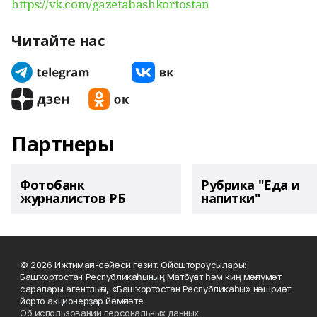
https://vk.com/gazetabashkortostan
Читайте нас
Партнеры
Фотобанк
Рубрика "Еда и
журналистов РБ
напитки"
© 2026 Ижтимағи-сәйәси гәзит. Ойоштороусылары:
Башҡортостан Республикаһының Матбуғат һәм киң мәғлүмәт
саралары агентлығы, «Башҡортостан Республикаһы» нәшриәт
йорто акционерҙар йәмғиәте.
Об использовании персональных данных