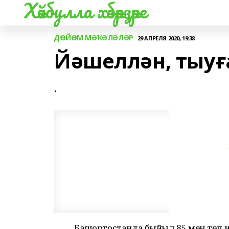
Хәйбулла хәбәрҙәре
ДӨЙӨМ МӘҠӘЛӘЛӘР
29 АПРЕЛЯ 2020, 19:38
Йәшеллән, тыуғ
.
Башҡортостанда быйыл 85 мең төп 