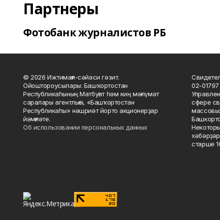
Партнеры
Фотобанк журналистов РБ
© 2026 Ижтимағи-сәйәси гәзит.
Свидетел
Ойоштороусылары: Башҡортостан
02-01797
Республикаһының Матбуғат һәм киң мәғлүмәт
Управлен
саралары агентлығы, «Башҡортостан
сфере св
Республикаһы» нәшриәт йорто акционерҙар
массовых
йәмғиәте.
Башкорто
Об использовании персональных данных
Некоторы
хәбәрҙәр
старше 16