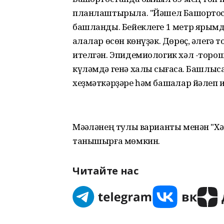
планлаштырыла. "Йәшел Башҡортос
башланды. Бейеклеге 1 метр ярымд
ҡалалар өсөн көнүҙәк. Дөрөҫ, әлегә
ителгән. Эпидемиологик хәл -торош
күләмдә генә халыҡ сығасаҡ. Башлы
хеҙмәткәрҙәре һәм башҡалар йәлеп и
Мәҡәләнең тулы варианты менән "Х
танышырға мөмкин.
Читайте нас