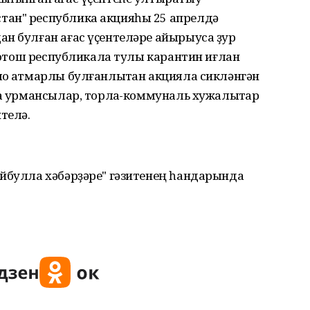
тан" республика акцияһы 25 апрелдә
ан булған ағас үҫентеләре айырыуса ҙур
 тотош республикала тулы карантин иғлан
о ҡатмарлы булғанлыҡтан акцияла сикләнгән
са урмансылар, торлаҡ-коммуналь хужалыҡтар
телә.
әйбулла хәбәрҙәре" гәзитенең һандарында