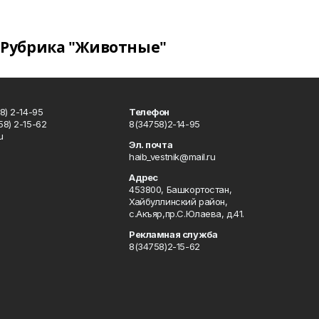
Рубрика "Животные"
8) 2-14-95
Телефон
8) 2-15-62
8(34758)2-14-95
u
Эл. почта
haib_vestnik@mail.ru
Адрес
453800, Башкортостан,
Хайбуллинский район,
с.Акъяр,пр.С.Юлаева, д.41.
Рекламная служба
8(34758)2-15-62