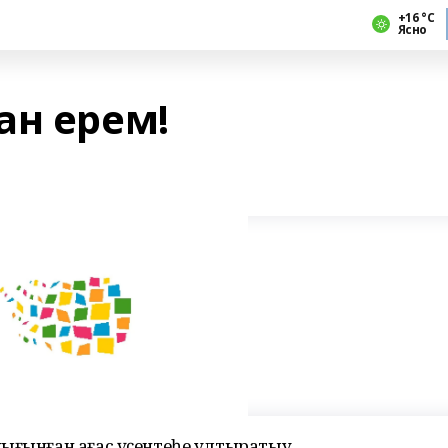
+16 °С
Ясно
ан ерем!
нығынған ағас үҫентеһе ултыратыу