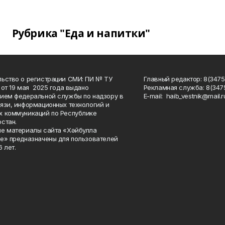
Рубрика "Еда и напитки"
ьство о регистрации СМИ: ПИ № ТУ
Главный редактор: 8(3475
 от 19 мая 2025 года выдано
Рекламная служба: 8(3475
ием федеральной службы по надзору в
Е-mаil: haib_vestnik@mail.r
язи, информационных технологий и
 коммуникаций по Республике
стан.
е материалы сайта «Хәйбулла
е» предназначены для пользователей
 лет.