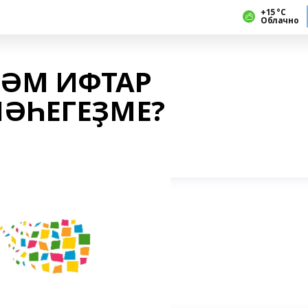
+15 °С
Облачно
ҺӘМ ИФТАР
ЛӘҺЕГЕҘМЕ?