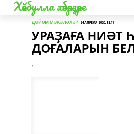
Хәйбулла хәбәрҙәре
ДӨЙӨМ МӘҠӘЛӘЛӘР
24 АПРЕЛЯ 2020, 12:11
УРАҘАҒА НИӘТ 
ДОҒАЛАРЫН БЕ
.