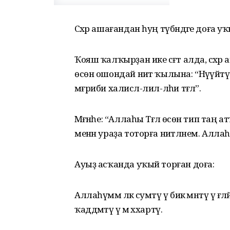
Сәхәр ашағандан һуң түбәндәге доға у
Ҡояш ҡалҡырҙан ике сәғәт алда, сәх
өсөн ошондай ниәт ҡылына: “Нәүүәйтү ә
мәғриби халисәл-лил-ләһи тәғәлә”.
Мәғәнәһе: “Аллаһы Тәғәлә өсөн тип т
менән ураҙа тоторға ниәтләнем. Аллаһ
Ауыҙ асҡанда уҡый торған доға:
Аллаһүммә ләкә сумтү үә бикә әмәнтү үә ғәлә
ҡаддәмтү үә мә әххартү.