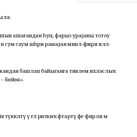
ҡыла:
әр ашын ашағандан һуң, фарыз ураҙаны тотоу
н әсумә саумә шәһри рамаҙанә минәл-фәжри иләл-
аң атҡандан башлап байығанға тиклем ихласлыҡ
 – Бөйөк».
йкә тәүккәлтү үә ғәлә ризҡиҡә әфтартү фәғ-фирли мә