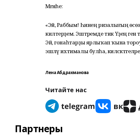
Мәғәнәһе:
«Эй, Раббым! Һинең ризалығың өсөн г
килтерҙем. Эштәремде тик Үҙеңә генә т
Эй, гонаһтарҙы ярлыҡап ҡына тороус
эшләү ихтималы булһа, киләсәктәгеләрен
Лена Абдрахманова
Читайте нас
Партнеры