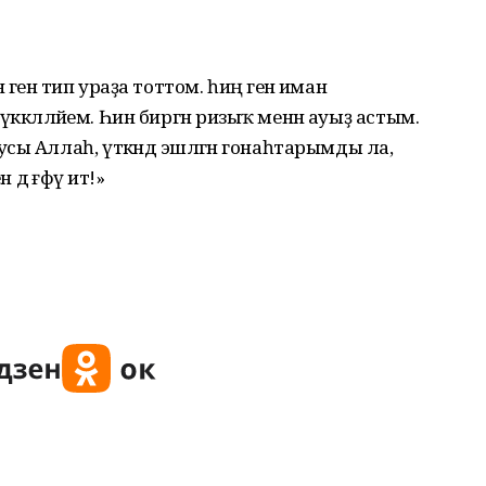
енә тип ураҙа тоттом. һиңә генә иман
әүәккәлләйем. Һин биргән ризыҡ менән ауыҙ астым.
ы Аллаһ, үткәндә эшләгән гонаһтарымды ла,
 дә ғәфү ит!»