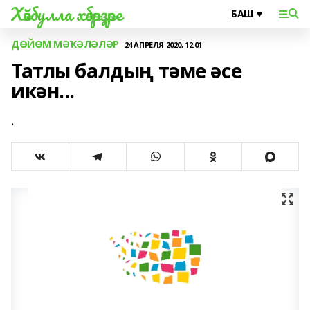
Хәйбулла хәбәрҙәре
ДӨЙӨМ МӘҠӘЛӘЛӘР
24 АПРЕЛЯ 2020, 12:01
Татлы балдың тәме әсе
икән...
.