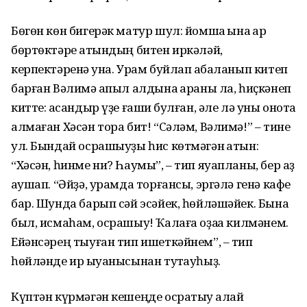
Бөгөн көн бигерәк матур шул: йомшаҡ ҡына ҡар
бөртөктәре ҡатындың битен иркәләй,
керпектәренә ҡуна. Урам буйлап ҡабаланып китеп
барған Вәлимә ҡапыл алдына ҡараны ла, һиҫкәнеп
китте: ҡасандыр үҙе ғашиҡ булған, әле лә уны онота
алмаған Хәсән тора бит! “Сәләм, Вәлимә!” – тине
ул. Бындай осрашыуҙы һис көтмәгән ҡатын:
“Хәсән, һинме ни? Һаумы”, – тип яуапланы, бер аҙ
ҡаушап. “Әйҙә, урамда торғансы, эргәлә генә кафе
бар. Шунда барып сәй эсәйек, һөйләшәйек. Бына
был, исмаһам, осрашыу! Ҡалаға оҙаҡҡа килмәнем.
Ейәнсәрең тыуған тип ишеткәйнем”, – тип
һөйләнде ир ҡыуанысынан туҡтауһыҙ.
Күптән күрмәгән кешеңде осратыу ҡалай