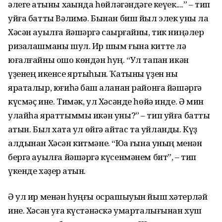
әлеге ҡатыны хаҡында һөйләгәндәге кеүек....” – тип
уйға батты Вәлимә. Бынан биш йыл элек уны ла
Хәсән ауылға йәшәргә саҡырғайны, тик ниңәлер
ризалашманы шул. Ир шым ғына китте лә
юғалғайны ошо көндән һуң. “Ул тапҡан икән
үҙенең икенсе яртыһын. Ҡатыны үҙен ныҡ
яраталыр, юғиһә баш ҡаланан районға йәшәргә
күсмәҫ ине. Тимәк, ул Хәсәнде һөйә инде. Ә мин
улайһа яраттыммы икән уны?” – тип уйға батты
ҡатын. Был хаҡта ул өйгә ҡайтҡас та уйланды. Күҙ
алдынан Хәсән китмәне. “Юҡҡа ғына уның менән
бергә ауылға йәшәргә күсенмәнем бит”, – тип
үкенде хәҙер ҡатын.
Ә ул ир менән һуңғы осрашыуын йыш хәтерләй
ине. Хәсән уға күстәнәскә умарталығынан хуш