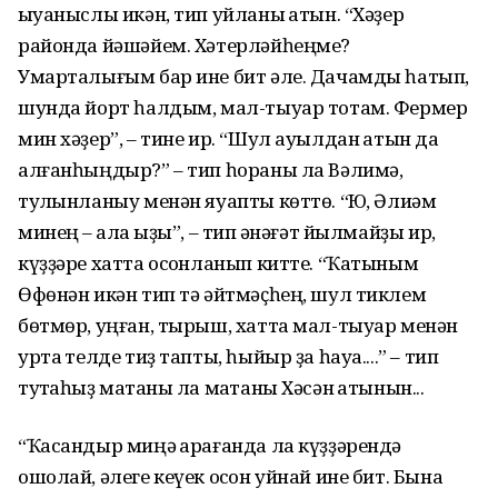
ҡыуаныслы икән, тип уйланы ҡатын. “Хәҙер
районда йәшәйем. Хәтерләйһеңме?
Умарталығым бар ине бит әле. Дачамды һатып,
шунда йорт һалдым, мал-тыуар тотам. Фермер
мин хәҙер”, – тине ир. “Шул ауылдан ҡатын да
алғанһыңдыр?” – тип һораны ла Вәлимә,
тулҡынланыу менән яуапты көттө. “Юҡ, Әлиәм
минең – ҡала ҡыҙы”, – тип ҡәнәғәт йылмайҙы ир,
күҙҙәре хатта осҡонланып китте. “Ҡатыным
Өфөнән икән тип тә әйтмәҫһең, шул тиклем
бөтмөр, уңған, тырыш, хатта мал-тыуар менән
уртаҡ телде тиҙ тапты, һыйыр ҙа һауа....” – тип
туҡтаһыҙ маҡтаны ла маҡтаны Хәсән ҡатынын...
“Ҡасандыр миңә ҡарағанда ла күҙҙәрендә
ошолай, әлеге кеүек осҡон уйнай ине бит. Бына