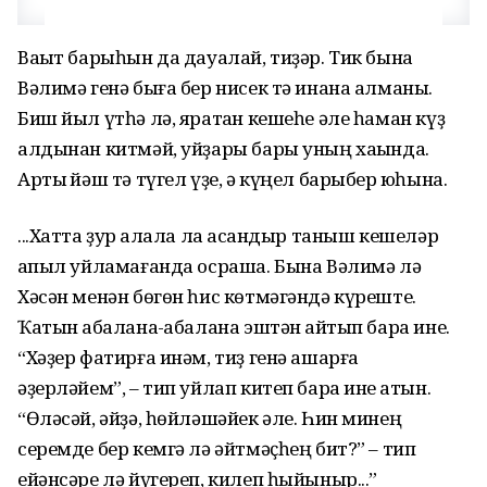
Ваҡыт барыһын да дауалай, тиҙәр. Тик бына
Вәлимә генә быға бер нисек тә инана алманы.
Биш йыл үтһә лә, яратҡан кешеһе әле һаман күҙ
алдынан китмәй, уйҙары бары уның хаҡында.
Артыҡ йәш тә түгел үҙе, ә күңел барыбер юҡһына.
...Хатта ҙур ҡалала ла ҡасандыр таныш кешеләр
ҡапыл уйламағанда осраша. Бына Вәлимә лә
Хәсән менән бөгөн һис көтмәгәндә күреште.
Ҡатын ҡабалана-ҡабалана эштән ҡайтып бара ине.
“Хәҙер фатирға инәм, тиҙ генә ашарға
әҙерләйем”, – тип уйлап китеп бара ине ҡатын.
“Өләсәй, әйҙә, һөйләшәйек әле. Һин минең
серемде бер кемгә лә әйтмәҫһең бит?” – тип
ейәнсәре лә йүгереп, килеп һыйыныр...”