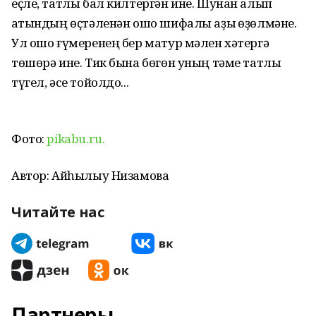
еҫле, татлы бал килтергән ине. Шунан алып
ҡатындың өҫтәленән ошо шифалы аҙыҡ өҙөлмәне.
Ул ошо ғүмеренең бер матур мәлен хәтергә
төшөрә ине. Тик бына бөгөн уның тәме татлы
түгел, әсе тойолдо...
Фото:
pikabu.ru.
Автор: Айһылыу Низамова
Читайте нас
Партнеры