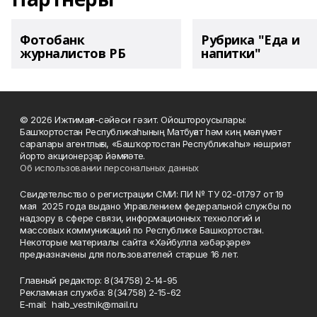
Фотобанк
Рубрика "Еда и
журналистов РБ
напитки"
© 2026 Ижтимағи-сәйәси гәзит. Ойоштороусылары:
Башҡортостан Республикаһының Матбуғат һәм киң мәғлүмәт
саралары агентлығы, «Башҡортостан Республикаһы» нәшриәт
йорто акционерҙар йәмғиәте.
Об использовании персональных данных
Свидетельство о регистрации СМИ: ПИ № ТУ 02-01797 от 19
мая 2025 года выдано Управлением федеральной службы по
надзору в сфере связи, информационных технологий и
массовых коммуникаций по Республике Башкортостан.
Некоторые материалы сайта «Хәйбулла хәбәрҙәре»
предназначены для пользователей старше 16 лет.
Главный редактор: 8(34758) 2-14-95
Рекламная служба: 8(34758) 2-15-62
Е-mаil: haib_vestnik@mail.ru