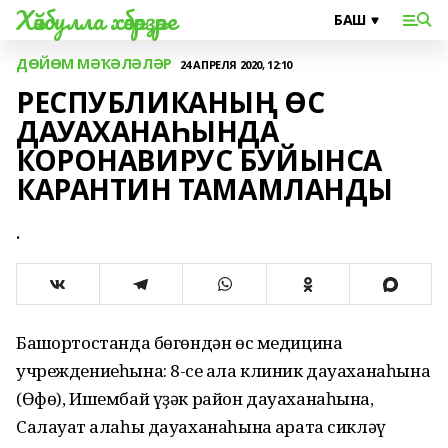
Хәйбулла хәбәрҙәре
ДӨЙӨМ МӘҠӘЛӘЛӘР
24 АПРЕЛЯ 2020, 12:10
РЕСПУБЛИКАНЫҢ ӨС
ДАУАХАНАҺЫНДА
КОРОНАВИРУС БУЙЫНСА
КАРАНТИН ТАМАМЛАНДЫ
.
Башҡортостанда бөгөндән өс медицина
учреждениеһына: 8-се ҡала клиник дауаханаһына
(Өфө), Ишембай үҙәк район дауаханаһына,
Салауат ҡалаһы дауаханаһына ҡарата сикләү