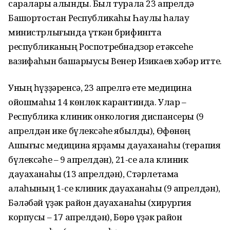
саралары алынды. Был турала 23 апрелдә
Башҡортостан Республикаһы Һаулыҡ һаҡлау
министрлығында үткән брифингта
республиканың Роспотребнадзор етәксеһе
вазифаһын башҡарыусы Венер Изикаев хәбәр итте.
Уның һүҙҙәренсә, 23 апрелгә ете медицина
ойошмаһы 14 көнлөк карантинда. Улар –
Республика клиник онкология диспансеры (9
апрелдән ике бүлексәһе ябылды), Өфөнөң
Ашығыс медицина ярҙамы дауаханаһы (терапия
бүлексәһе – 9 апрелдән), 21-се ҡала клиник
дауаханаһы (13 апрелдән), Стәрлетамаҡ
ҡалаһының 1-се клиник дауаханаһы (9 апрелдән),
Бәләбәй үҙәк район дауаханаһы (хирургия
корпусы – 17 апрелдән), Бөрө үҙәк район