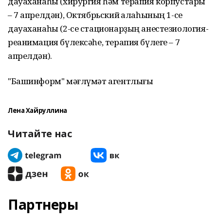
дауаханаһы (хирургия һәм терапия корпустары
– 7 апрелдән), Октябрьский ҡалаһының 1-се
дауаханаһы (2-се стационарҙың анестезиология-
реанимация бүлексәһе, терапия бүлеге – 7
апрелдән).
"Башинформ" мәғлүмәт агентлығы
Лена Хайруллина
Читайте нас
Партнеры