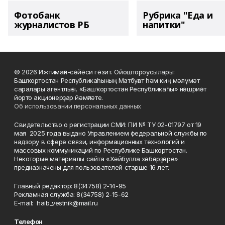
Фотобанк
Рубрика "Еда и
журналистов РБ
напитки"
© 2026 Ижтимағи-сәйәси гәзит. Ойоштороусылары:
Башҡортостан Республикаһының Матбуғат һәм киң мәғлүмәт
саралары агентлығы, «Башҡортостан Республикаһы» нәшриәт
йорто акционерҙар йәмғиәте.
Об использовании персональных данных
Свидетельство о регистрации СМИ: ПИ № ТУ 02-01797 от 19
мая 2025 года выдано Управлением федеральной службы по
надзору в сфере связи, информационных технологий и
массовых коммуникаций по Республике Башкортостан.
Некоторые материалы сайта «Хәйбулла хәбәрҙәре»
предназначены для пользователей старше 16 лет.
Главный редактор: 8(34758) 2-14-95
Рекламная служба: 8(34758) 2-15-62
Е-mаil: haib_vestnik@mail.ru
Телефон