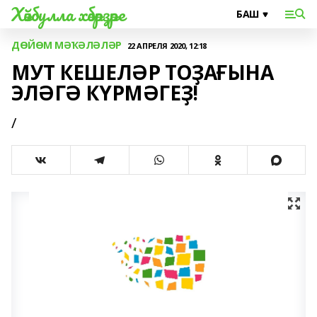
Хәйбулла хәбәрҙәре
ДӨЙӨМ МӘҠӘЛӘЛӘР
22 АПРЕЛЯ 2020, 12:18
МУТ КЕШЕЛӘР ТОҘАҒЫНА
ЭЛӘГӘ КҮРМӘГЕҘ!
/