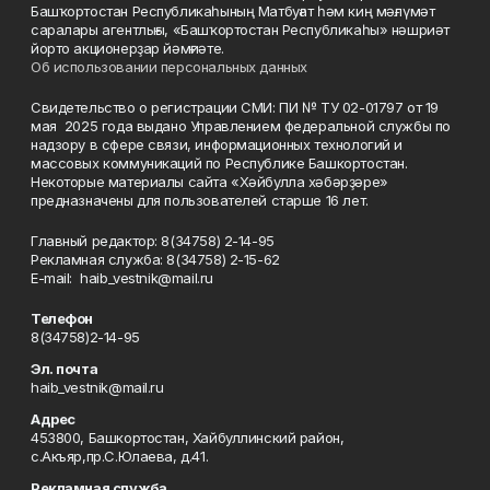
Башҡортостан Республикаһының Матбуғат һәм киң мәғлүмәт
саралары агентлығы, «Башҡортостан Республикаһы» нәшриәт
йорто акционерҙар йәмғиәте.
Об использовании персональных данных
Свидетельство о регистрации СМИ: ПИ № ТУ 02-01797 от 19
мая 2025 года выдано Управлением федеральной службы по
надзору в сфере связи, информационных технологий и
массовых коммуникаций по Республике Башкортостан.
Некоторые материалы сайта «Хәйбулла хәбәрҙәре»
предназначены для пользователей старше 16 лет.
Главный редактор: 8(34758) 2-14-95
Рекламная служба: 8(34758) 2-15-62
Е-mаil: haib_vestnik@mail.ru
Телефон
8(34758)2-14-95
Эл. почта
haib_vestnik@mail.ru
Адрес
453800, Башкортостан, Хайбуллинский район,
с.Акъяр,пр.С.Юлаева, д.41.
Рекламная служба