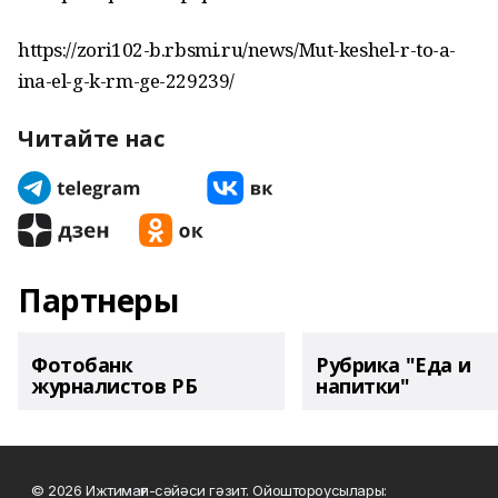
https://zori102-b.rbsmi.ru/news/Mut-keshel-r-to-a-
ina-el-g-k-rm-ge-229239/
Читайте нас
Партнеры
Фотобанк
Рубрика "Еда и
журналистов РБ
напитки"
© 2026 Ижтимағи-сәйәси гәзит. Ойоштороусылары: