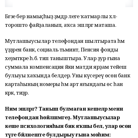
Бәғзе бер намыҫһыҙ әҙәмдәр әлеге ҡатмарлы хәл-
торошто файҙаланып, аҡса эшләргә маташа.
Мутлашыусылар телефондан шылтырата һәм
үҙҙәрен банк, социаль тәьминәт, Пенсия фонды
хеҙмәткәре һ.б. тип таныштыра. Улар ҙур ғына
суммала компенсация йәки матди ярҙам тейеш
булыуы хаҡында белдерә. Уны күсереү өсөн банк
картаһының номеры һәм арт яғындағы өс һан
кәрәк, тиҙәр.
Нимә эшләргә? Таныш булмаған кешеләр менән
телефондан һөйләшмәгеҙ. Мутлашыусылар
кеше психологияһын бик яҡшы белә, улар өсөн
тәүге бәйләнеште булдырыу ғына мөһим: