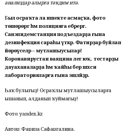
анализдар алырға тәҡдим итә.
Б
ыл осраҡта ла ишекте асмаҫҡа, фото
төшөрөргә һәм полицияға ебәрергә.
Санэпидемстанция подъездарҙа ғына
дезинфекция сараһы үткәрә. Фатирҙар буйлап
йөрөүселәр – мутлашыусылар!
Коронавирустан вакцина әлегә юҡ, ә тестарҙы
дауаханаларҙа һәм ҡайһы бер шәхси
лабораторияларға ғына эшләйҙәр.
Һаҡ булығыҙ! Осраҡлы мутлашыусыларға
ышанып, алданып ҡуймағыҙ!
Фото: yandex.kz
Автор: Фариза Сафаргалина.