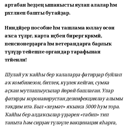
артабан һеҙҙең ышанысты яулап алалар һәм
рәхәтләнеп башты бутайҙар.
Ниндәйҙер пособие һәм ташлама юллау өсөн
аҡса түләргә, карта иҫәбен бирергә кәрәкмәй,
пенсионерҙарға һәм ветерандарға барлыҡ
түләүҙәр тейешле органдар тарафынан
тәғәйенләнә!
Шулай уҡ ҡайһы бер ҡалаларҙа фатирҙар буйлап
аҡ комбинезон, битлек, күҙлек кейгән, сумка
аҫҡан мутлашыусылар йөрөй башлаған. Улар
фатирҙы коронавирустан дезинфекциялау алымы
тәҡдим итә. Был «хеҙмәт» яҡынса 5000 һум тора.
Ҡайһы бер алдаҡсылар үҙҙәрен «табип» тип
таныта һәм сирҙән түләүле вакцинация яһарға,