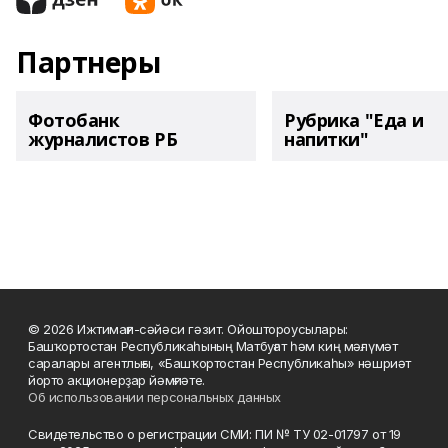
Партнеры
Фотобанк
Рубрика "Еда и
журналистов РБ
напитки"
© 2026 Ижтимағи-сәйәси гәзит. Ойоштороусылары:
Башҡортостан Республикаһының Матбуғат һәм киң мәғлүмәт
саралары агентлығы, «Башҡортостан Республикаһы» нәшриәт
йорто акционерҙар йәмғиәте.
Об использовании персональных данных
Свидетельство о регистрации СМИ: ПИ № ТУ 02-01797 от 19