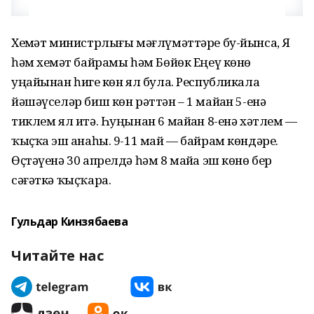
Хеҙмәт министрлығы мәғлүмәттәре бу-йынса, Яҙ
һәм хеҙмәт байрамы һәм Бөйөк Еңеү көнө
уңайынан һигеҙ көн ял була. Республикала
йәшәүселәр биш көн рәттән – 1 майҙан 5-енә
тиклем ял итә. Һуңынан 6 майҙан 8-енә хәтлем —
ҡыҫҡа эш аҙнаһы. 9-11 май — байрам көндәре.
Өҫтәүенә 30 апрелдә һәм 8 майҙа эш көнө бер
сәғәткә ҡыҫҡара.
Гульдар Кинзябаева
Читайте нас