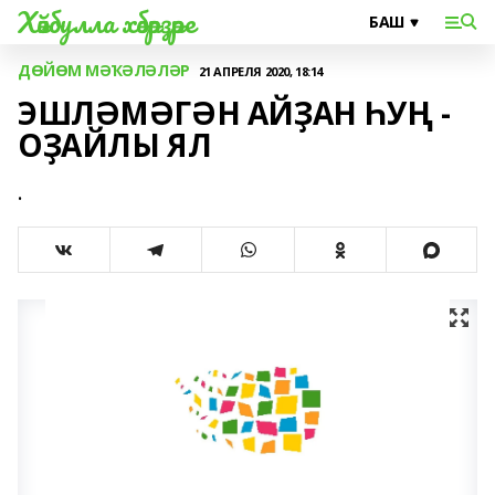
Хәйбулла хәбәрҙәре
ДӨЙӨМ МӘҠӘЛӘЛӘР
21 АПРЕЛЯ 2020, 18:14
ЭШЛӘМӘГӘН АЙҘАН ҺУҢ -
ОҘАЙЛЫ ЯЛ
.