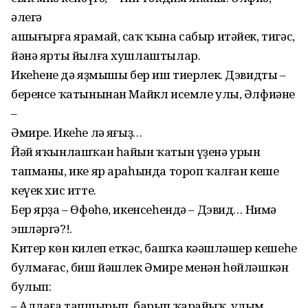
əлегə
ашығырға ярамай, саҡ ҡына сабыр итəйек, тигəс,
йəнə ярты йылға хушлаштылар.
Икеһенең дə яҙмышы бер иш тиерлек. Дэвидтың –
беренсе ҡатынынан Майкл исемле улы, Əлфиəнең
–
Əмире. Икеһе лə яңғыҙ…
Йəй яҡынлашҡан һайын ҡатын үҙенə урын
тапманы, ике яр араһында тороп ҡалған кеше
кеүек хис итте.
Бер ярҙа – Өфөһө, икенсеһендə – Дэвид… Нимə
эшлəргə?!.
Китер көн килеп еткəс, башҡа кəңəшлəшер кешеһе
булмағас, биш йəшлек Əмире менəн һөйлəшкəн
булып:
– Аллаға тапшырып, барып ҡарайыҡ, улым,