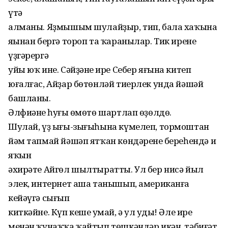
үтə
алманы. Яҙмышым шулайҙыр, тип, бала хаҡына
яңынан бергə тороп та ҡаранылар. Тик иренең
үҙгəрергə
уйы юҡ ине. Сəйҙəнең ире Себер яғына китеп
юғалғас, Айҙар бөтөнлəй тиерлек унда йəшəй
башланы.
Əлфиəнең һуңғы өмөтө шартлап өҙөлдө.
Шулай, үҙ ығы-зығыһына күмелеп, тормоштан
йəм тапмай йəшəп ятҡан көндəренең береһендə иң
яҡын
əхирəте Айгөл шылтыратты. Ул бер нисə йыл
элек, интернет аша танышып, американға
кейəүгə сығып
киткəйне. Күп кеше уңмай, ə ул уңды! Əле ире
менəн ҡунаҡҡа ҡайтып төшкəндəр икəн, тəбиғəт