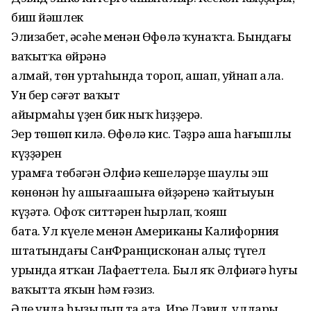
биш йəшлек
Элизабет, əсəһе менəн Өфөлə ҡунаҡта. Бындағы
ваҡытҡа өйрəнə
алмай, төн уртаһында тороп, ашап, уйнап ала.
Ун бер сəғəт ваҡыт
айырмаһы үҙен бик ныҡ һиҙҙерə.
Эңер төшөп килə. Өфөлə кис. Тəҙрə аша һағышлы
күҙҙəрен
урамға төбəгəн Əлфиə кешелəрҙең шаулы эш
көнөнəн һуң ашығаашыға өйҙəренə ҡайтыуын
күҙəтə. Офоҡ ситтəрен һырлап, ҡояш
бата. Ул күңеле менəн Американың Калифорния
штатындағы СанФранцисконан алыҫ түгел
урында ятҡан Лафаеттела. Был яҡ Əлфиəгə һуңғы
ваҡытта яҡын һəм ғəзиз.
Əле унда һыҙылып таң ата. Ире Дэвид, улдары