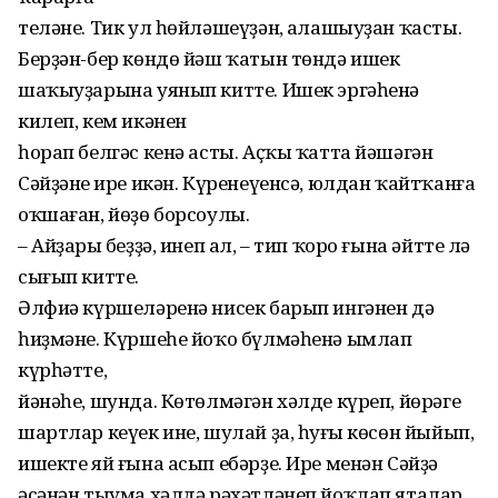
телəне. Тик ул һөйлəшеүҙəн, аңлашыуҙан ҡасты.
Берҙəн-бер көндө йəш ҡатын төндə ишек
шаҡыуҙарына уянып китте. Ишек эргəһенə
килеп, кем икəнен
һорап белгəс кенə асты. Аҫҡы ҡатта йəшəгəн
Сəйҙəнең ире икəн. Күренеүенсə, юлдан ҡайтҡанға
оҡшаған, йөҙө борсоулы.
– Айҙарың беҙҙə, инеп ал, – тип ҡоро ғына əйтте лə
сығып китте.
Əлфиə күршелəренə нисек барып ингəнен дə
һиҙмəне. Күршеһе йоҡо бүлмəһенə ымлап
күрһəтте,
йəнəһе, шунда. Көтөлмəгəн хəлде күреп, йөрəге
шартлар кеүек ине, шулай ҙа, һуңғы көсөн йыйып,
ишекте яй ғына асып ебəрҙе. Ире менəн Сəйҙə
əсəнəн тыума хəлдə рəхəтлəнеп йоҡлап яталар.