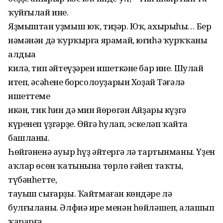
ҡуйғылай ине.
Яҙмыштан уҙмыш юҡ, тиҙəр. Юҡ, ахырыһы… Бер
нəмəнəн дə ҡурҡырға ярамай, юғиһə ҡурҡҡаның
алдыңа
килə, тип əйтеүҙəрен ишеткəне бар ине. Шулай
итеп, əсəһенең борсолоуҙарын Хоҙай Тəғəлə
ишеттеме
икəн, тик һин дə мин йөрөгəн Айҙары күҙгə
күренеп үҙгəрҙе. Өйгə һуңлап, эскелəп ҡайта
башланы.
Һөйгəненə ауыр һүҙ əйтергə лə тартынманы. Үҙен
аҡлар өсөн ҡатынына төрлө ғəйеп таҡты,
түбəнһетте,
тауыш сығарҙы. Ҡайтмаған көндəре лə
булғыланы. Əлфиə ире менəн һөйлəшеп, аңлашып
ҡарарға