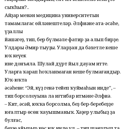
сыҡһын?..
Айҙар менəн медицина университетын
тамамлағас өйлəнештелəр. Əлфиəнең ата-əсəһе,
үҙаллы
йəшəгеҙ, тип, бер бүлмəле фатир ҙа алып бирҙе.
Улдары Əмир тыуҙы. Уларҙан да бəхетле кеше
юҡ кеүек
ине донъяла. Шулай дүрт йыл дауам итте.
Уларға ҡарап һоҡланмаған кеше булмағандыр.
Юҡ-юҡта
əсəһенең: “Эй, күҙ генə тейеп ҡуймаһын инде”, –
тип борсолоуына ла иғтибар итмəне Əлфиə.
– Кит, əсəй, юҡҡа борсолма, беҙ бер-беребеҙҙе
юғалтыр өсөн ҡауышманыҡ. Хəҙер улыбыҙ ҙа
булғас,
беҙҙе айырыр көс юҡ инде ул, – тип шаяртып та