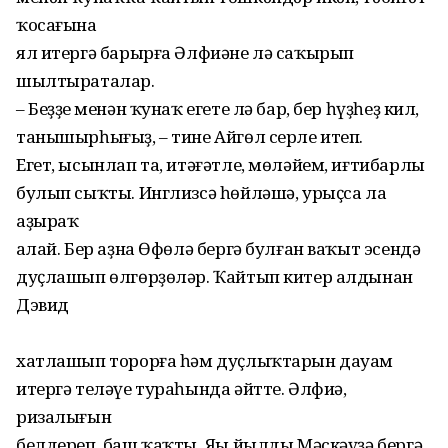
ҡосағына
ял итергə барырға Əлфиəне лə саҡырып
шылтыраталар.
– Беҙҙең менəн ҡунаҡ егете лə бар, бер һүҙһеҙ кил,
танышырһығыҙ, – тине Айгөл серле итеп.
Егет, ысынлап та, итəғəтле, мөлəйем, иғтибарлы
булып сыҡты. Инглизсə һөйлəшə, урыҫса ла
аҙыраҡ
аңлай. Бер аҙна Өфөлə бергə булған ваҡыт эсендə
дуҫлашып өлгөрҙөлəр. Ҡайтып китер алдынан
Дэвид
хатлашып торорға һəм дуҫлыҡтарын дауам
итергə телəүе тураһында əйтте. Əлфиə,
ризалығын
белдереп, баш ҡаҡты. Яңы йылды Мəскəүҙə бергə