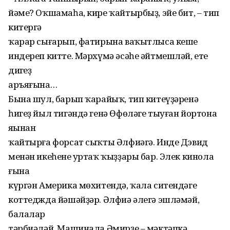
йəме? Оҡшамаһа, кире ҡайтырбыҙ, эйе бит, – тип
китергə
ҡарар сығарып, фатирына ваҡытлыса кеше
индереп китте. Мəрхүмə əсəһе əйтмешлəй, ете
диңгеҙ
аръяғына…
Бына шул, барып ҡарайыҡ, тип китеүҙəренə
һигеҙ йыл тигəндə генə Өфөлəге тыуған йортона
яңынан
ҡайтырға форсат сыҡты Əлфиəгə. Инде Дэвид
менəн икеһенең уртаҡ ҡыҙҙары бар. Элек кинола
ғына
күргəн Америка мөхитендə, ҡала ситендəге
коттеджда йəшəйҙəр. Əлфиə əлегə эшлəмəй,
балалар
тəрбиəлəй. Машинала Əмирҙе – мəктəпкə,