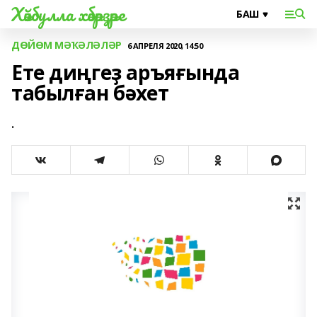
Хәйбулла хәбәрҙәре
ДӨЙӨМ МӘҠӘЛӘЛӘР
6 АПРЕЛЯ 2020, 14:50
Ете диңгеҙ аръяғында
табылған бəхет
.