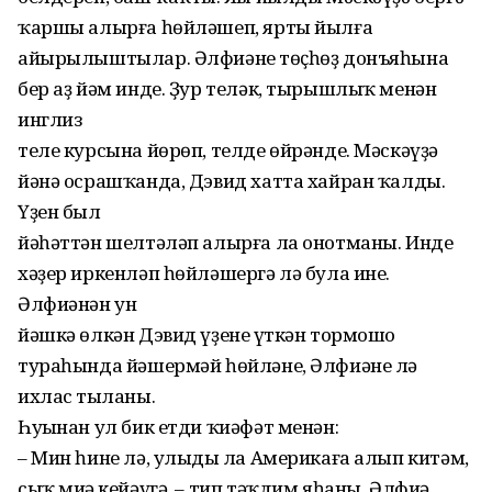
ҡаршы алырға һөйлəшеп, ярты йылға
айырылыштылар. Əлфиəнең төҫһөҙ донъяһына
бер аҙ йəм инде. Ҙур телəк, тырышлыҡ менəн
инглиз
теле курсына йөрөп, телде өйрəнде. Мəскəүҙə
йəнə осрашҡанда, Дэвид хатта хайран ҡалды.
Үҙен был
йəһəттəн шелтəлəп алырға ла онотманы. Инде
хəҙер иркенлəп һөйлəшергə лə була ине.
Əлфиəнəн ун
йəшкə өлкəн Дэвид үҙенең үткəн тормошо
тураһында йəшермəй һөйлəне, Əлфиəне лə
ихлас тыңланы.
Һуңынан ул бик етди ҡиəфəт менəн:
– Мин һине лə, улыңды ла Америкаға алып китəм,
сыҡ миңə кейəүгə, – тип тəҡдим яһаны. Əлфиə,