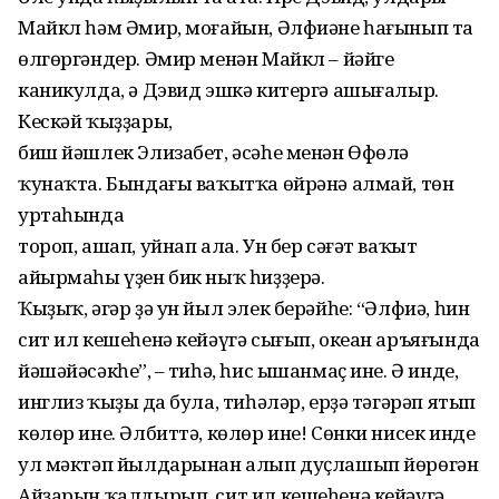
Майкл һəм Əмир, моғайын, Əлфиəне һағынып та
өлгөргəндер. Əмир менəн Майкл – йəйге
каникулда, ə Дэвид эшкə китергə ашығалыр.
Кескəй ҡыҙҙары,
биш йəшлек Элизабет, əсəһе менəн Өфөлə
ҡунаҡта. Бындағы ваҡытҡа өйрəнə алмай, төн
уртаһында
тороп, ашап, уйнап ала. Ун бер сəғəт ваҡыт
айырмаһы үҙен бик ныҡ һиҙҙерə.
Ҡыҙыҡ, əгəр ҙə ун йыл элек берəйһе: “Əлфиə, һин
сит ил кешеһенə кейəүгə сығып, океан аръяғында
йəшəйəсəкһең”, – тиһə, һис ышанмаҫ ине. Ə инде,
инглиз ҡыҙың да була, тиһəлəр, ерҙə тəгəрəп ятып
көлөр ине. Əлбиттə, көлөр ине! Сөнки нисек инде
ул мəктəп йылдарынан алып дуҫлашып йөрөгəн
Айҙарын ҡалдырып, сит ил кешеһенə кейəүгə