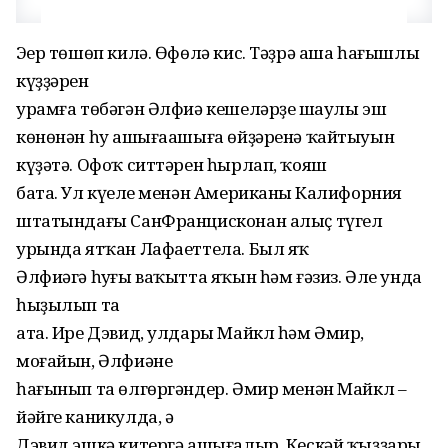
Эңер төшөп килə. Өфөлə кис. Тəҙрə аша һағышлы
күҙҙəрен
урамға төбəгəн Əлфиə кешелəрҙең шаулы эш
көнөнəн һуң ашығаашыға өйҙəренə ҡайтыуын
күҙəтə. Офоҡ ситтəрен һырлап, ҡояш
бата. Ул күңеле менəн Американың Калифорния
штатындағы СанФранцисконан алыҫ түгел
урында ятҡан Лафаеттела. Был яҡ
Əлфиəгə һуңғы ваҡытта яҡын һəм ғəзиз. Əле унда
һыҙылып таң
ата. Ире Дэвид, улдары Майкл һəм Əмир,
моғайын, Əлфиəне
һағынып та өлгөргəндер. Əмир менəн Майкл –
йəйге каникулда, ə
Дэвид эшкə китергə ашығалыр. Кескəй ҡыҙҙары,