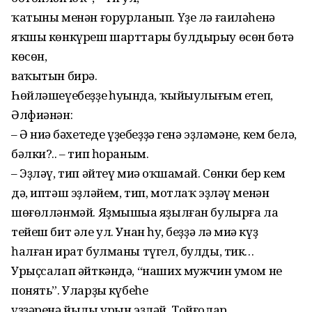
ҡатыны менəн ғорурланып. Үҙе лə ғаилəһенə
яҡшы көнкүреш шарттары булдырыу өсөн бөтə
көсөн,
ваҡытын бирə.
Һөйлəшеүебеҙҙең һуңында, ҡыйыулығым етеп,
Əлфиəнəн:
– Ə ниңə бəхетеңде үҙебеҙҙə генə эҙлəмəнең, кем белə,
бəлки?.. – тип һораным.
– Эҙлəү, тип əйтеү миңə оҡшамай. Сөнки бер кем
дə, иптəш эҙлəйем, тип, мотлаҡ эҙлəү менəн
шөғөллəнмəй. Яҙмышыңа яҙылған булырға ла
тейеш бит əле ул. Унан һуң, беҙҙə лə миңə күҙ
һалған ират булманы түгел, булды, тик…
Урыҫсалап əйткəндə, “наших мужчин умом не
понять”. Уларҙың күбеһе
үҙҙəренə йылы урын эҙлəй. Тойғолар,