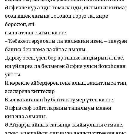
Əлфиəнең күҙ алды томаланды, йығылып китмəҫ
өсөн ишек яңағына тотоноп торҙо ла, кире
боролоп, яй
ғына атлап сығып китте.
– Ҡəбəхəттəрҙең ояты ла ҡалмаған икəн, – тиеүҙəн
башҡа бер нəмə лə əйтə алманы.
Дарыу эсеп, үҙен бер аҙ тынысландырып алғас,
ни уйларға ла белмəгəн Əлфиə улын йоҡоһонан
уятты.
Иң кəрəкле əйберҙəрен генə алып, ваҡытлыса тип,
əсəлəренə киттелəр.
Был ваҡиғанан һуң байтаҡ ғүмер үтеп китте.
Əлфиə саф тойғоларының тапалыуы менəн
килешə алманы.
Ə Айҙарҙың айныҡ сағында ҡыйыулығы етмəне,
эскəс, аңлашайыҡ, тип ғауғалашып китеүҙəн ары