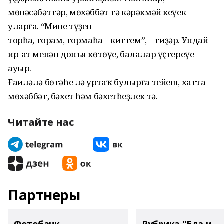
мөнəсəбəттəр, мөхəббəт тə кəрəкмəй кеүек
уларға. “Мине түҙеп
торһаң, торам, тормаһаң – киттем”, – тиҙəр. Ундай
ир-ат менəн донъя көтөүе, балалар үҫтереүе
ауыр.
Ғаилəлə бөтəһе лə уртаҡ булырға тейеш, хатта
мөхəббəт, бəхет һəм бəхетһеҙлек тə.
Читайте нас
Партнеры