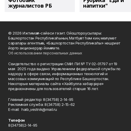
Фотобанк
Рубрика "Еда и
журналистов РБ
напитки"
© 2026 Ижтимағи-сәйәси гәзит. Ойоштороусылары:
Башҡортостан Республикаһының Матбуғат һәм киң мәғлүмәт
саралары агентлығы, «Башҡортостан Республикаһы» нәшриәт
йорто акционерҙар йәмғиәте.
Об использовании персональных данных
Свидетельство о регистрации СМИ: ПИ № ТУ 02-01797 от 19
мая 2025 года выдано Управлением федеральной службы по
надзору в сфере связи, информационных технологий и
массовых коммуникаций по Республике Башкортостан.
Некоторые материалы сайта «Хәйбулла хәбәрҙәре»
предназначены для пользователей старше 16 лет.
Главный редактор: 8(34758) 2-14-95
Рекламная служба: 8(34758) 2-15-62
Е-mаil: haib_vestnik@mail.ru
Телефон
8(34758)2-14-95