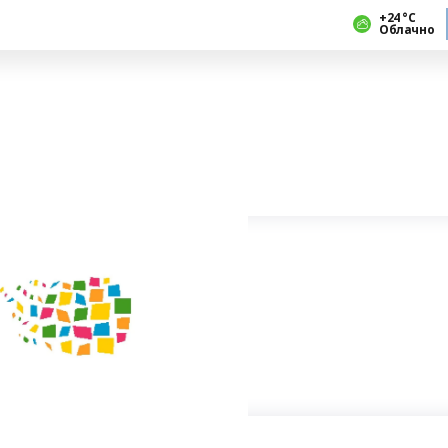
+24 °С
Облачно