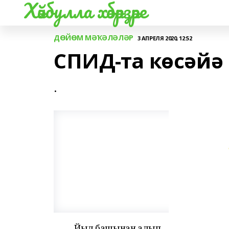
Хәйбулла хәбәрҙәре
ДӨЙӨМ МӘҠӘЛӘЛӘР
3 АПРЕЛЯ 2020, 12:52
СПИД-та көсəйə
.
Йыл башынан алып