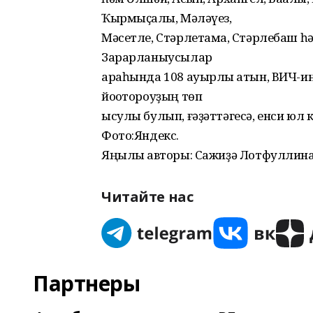
Ҡырмыҫҡалы, Мəлəүез,
Мəсетле, Стəрлетамаҡ, Стəрлебаш 
Зарарланыусылар
араһында 108 ауырлы ҡатын, ВИЧ-и
йоҡотороуҙың төп
ысулы булып, ғəҙəттəгесə, енси юл к
Фото:Яндекс.
Яңылыҡ авторы: Сажиҙə Лотфуллина
Читайте нас
Партнеры