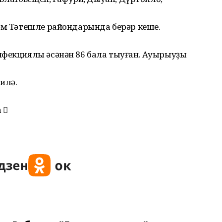
һəм Тəтешле райондарында берəр кеше.
нфекциялы əсəнəн 86 бала тыуған. Ауырыуҙы
илə.
 