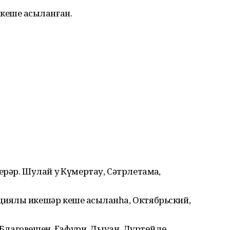
еше асыҡланған.
рəр. Шулай уҡ Күмертау, Сəтрлетамаҡ,
иялы икешəр кеше асыҡланһа, Октябрьский,
, Благовещен, Ғафури, Дыуан, Дүртөйлө,