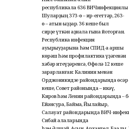
республикала 636 ВИЧинфекциялы к
Шуларҙың 373-ө – ир-егеттəр, 263-
ө – ҡатын-ҡыҙҙар. 36 кеше был
сирҙе үткəн аҙнала ғына йоҡторған.
Республика инфекция
ауырыуҙарына һəм СПИД-ҡа ҡаршы
көрəш һəм профилактика үҙəгенəн
хəбəр итеүҙəренсə, Өфөлə 12 кеше
зарарланған: Калинин менəн
Орджоникидзе райондарында өсəр
кеше, Совет районында – икəү,
Киров һəм Ленин райондарында – бе
Ейəнсура, Баймаҡ, Йылайыр,
Салауат райондарында ВИЧ-инфекц
Сибай ҡалаларында
һəм Əлшəй, Асҡын, Архангел, Баҡалы