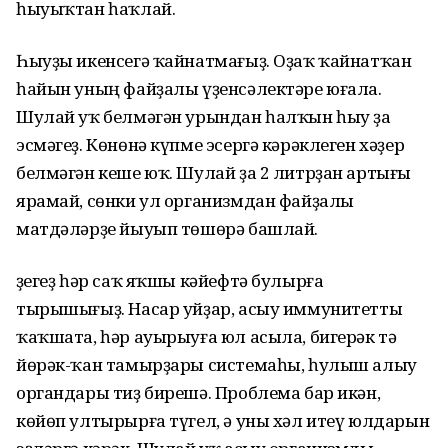
һыуыҡтан һаҡлай.
Һыуҙы икенсегә ҡайнатмағыҙ. Оҙаҡ ҡайнатҡан
һайын уның файҙалы үҙенсәлектәре юғала.
Шулай уҡ белмәгән урындан һалҡын һыу ҙа
эсмәгеҙ. Көнөнә күпме эсергә кәрәклеген хәҙер
белмәгән кеше юҡ. Шулай ҙа 2 литрҙан артығы
ярамай, сөнки ул организмдан файҙалы
матдәләрҙе йыуып төшөрә башлай.
Үҙегеҙ һәр саҡ яҡшы кәйефтә булырға
тырышығыҙ. Насар уйҙар, асыу иммунитетты
ҡаҡшата, һәр ауырыуға юл асыла, бигерәк тә
йөрәк-ҡан тамырҙары системаһы, һулыш алыу
органдары тиҙ бирешә. Проблема бар икән,
көйөп ултырырға түгел, ә уны хәл итеү юлдарын