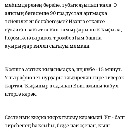
мөһимдәренең береһе, тубыҡ яҙылып ҡала. Ә
аяҡтың бөгөлөшө 90 градустан артмаҫҡа
тейешлеген беләһегеҙме? Иҙәнгә еткәнсе
сүкәйгән ваҡытта ҡан тамырҙары ныҡ ҡыҫыла,
һөҙөмтәлә варикоз, тромбоз һәм башҡа
ауырыуҙар килеп сығыуы мөмкин.
Ҡояшта артыҡ ҡыҙынмаҫҡа, иң күбе - 15 минут.
Ультрафиолет нурҙары тәьҫиренән тире тиҙерәк
ҡартая. Ҡыҙыныр алдынан Е витамины ҡабул
итергә кәрәк.
Сәсте ныҡ ҡыҫҡа ҡырҡтырыу кәрәкмәй. Ул - баш
тиреһенең һаҡсыһы, беҙҙе йәй эҫенән, ҡыш