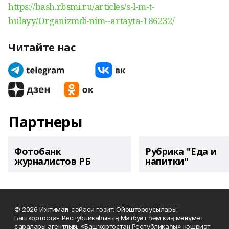
https://bash.rbsmi.ru/articles/s-l-m-t-
bulayy/Organizmdi-nim--artayta-186232/
Читайте нас
Партнеры
Фотобанк
Рубрика "Еда и
журналистов РБ
напитки"
© 2026 Ижтимағи-сәйәси гәзит. Ойоштороусылары:
Башҡортостан Республикаһының Матбуғат һәм киң мәғлүмәт
саралары агентлығы, «Башҡортостан Республикаһы» нәшриәт