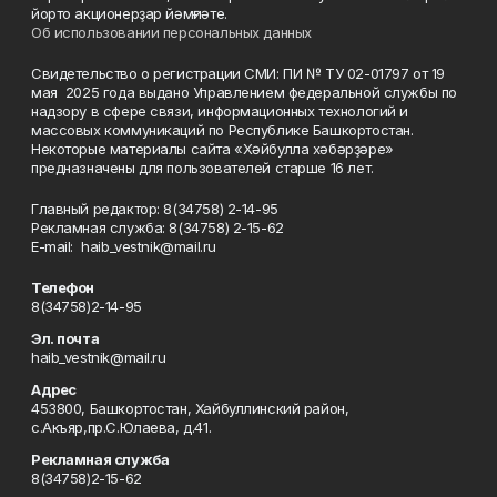
йорто акционерҙар йәмғиәте.
Об использовании персональных данных
Свидетельство о регистрации СМИ: ПИ № ТУ 02-01797 от 19
мая 2025 года выдано Управлением федеральной службы по
надзору в сфере связи, информационных технологий и
массовых коммуникаций по Республике Башкортостан.
Некоторые материалы сайта «Хәйбулла хәбәрҙәре»
предназначены для пользователей старше 16 лет.
Главный редактор: 8(34758) 2-14-95
Рекламная служба: 8(34758) 2-15-62
Е-mаil: haib_vestnik@mail.ru
Телефон
8(34758)2-14-95
Эл. почта
haib_vestnik@mail.ru
Адрес
453800, Башкортостан, Хайбуллинский район,
с.Акъяр,пр.С.Юлаева, д.41.
Рекламная служба
8(34758)2-15-62