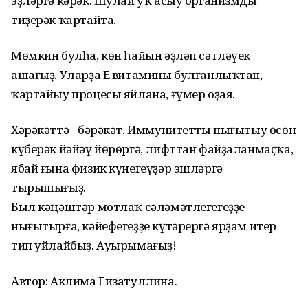
эҙләргә кәрәк. Шулай уҡ асыу организмды
тиҙерәк ҡартайта.
Мөмкин булһа, көн һайын әҙләп сәтләүек
ашағыҙ. Уларҙа Е витамины булғанлыҡтан,
ҡартайыу процесы яйлана, ғүмер оҙая.
Хәрәкәттә - бәрәкәт. Иммунитетты нығытыу өсөн
күберәк йәйәү йөрөргә, лифттан файҙаланмаҫҡа,
ябай ғына физик күнегеүҙәр эшләргә
тырышығыҙ.
Был кәңәштәр мотлаҡ сәләмәтлегегеҙҙе
нығытырға, кәйефегеҙҙе күтәрергә ярҙам итер
тип уйлайбыҙ. Ауырымағыҙ!
Автор: Аклима Гизатуллина.