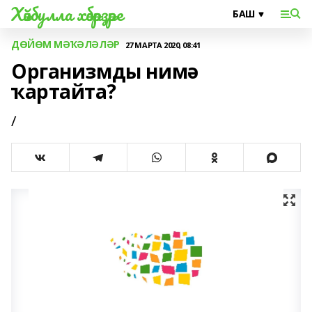
Хәйбулла хәбәрҙәре
ДӨЙӨМ МӘҠӘЛӘЛӘР
27 МАРТА 2020, 08:41
Организмды нимә
ҡартайта?
/