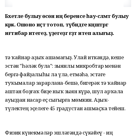
Бәхетле булыу өсөн иң беренсе һау-сәләмәт булыу
кәрәк. Ошоно иҫтә тотоп, түбәндәге кәңәштәргә
иғтибар итегеҙ, үҙегеҙгә ғәҙәт итеп алығыҙ.
Үтә ҡайнар аҙыҡ ашамағыҙ. Улай иткәндә, кеше
эстән "һәләк була": зыянлы микробтар менән
бергә файҙалыһы ла үлә, етмәһә, эстәге
туҡымалар зарарлана-бешә, бигерәк тә ҡайнар
аштан боҙғаҡ биҙе ныҡ зыян күрә, шул арҡала
ауыҙҙан насар еҫ сығырға мөмкин. Аҙыҡ-
түлектең эҫелеге 45 градустан ашмаҫҡа тейеш.
Физик күнекмәләр эшләгәндә сүкәйеү - иң