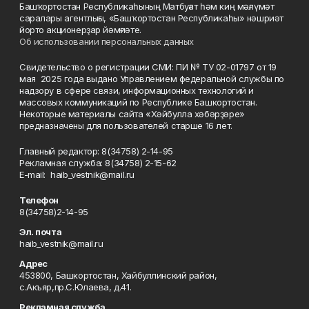
Башҡортостан Республикаһының Матбуғат һәм киң мәғлүмәт
саралары агентлығы, «Башҡортостан Республикаһы» нәшриәт
йорто акционерҙар йәмғиәте.
Об использовании персональных данных
Свидетельство о регистрации СМИ: ПИ № ТУ 02-01797 от 19
мая 2025 года выдано Управлением федеральной службы по
надзору в сфере связи, информационных технологий и
массовых коммуникаций по Республике Башкортостан.
Некоторые материалы сайта «Хәйбулла хәбәрҙәре»
предназначены для пользователей старше 16 лет.
Главный редактор: 8(34758) 2-14-95
Рекламная служба: 8(34758) 2-15-62
Е-mаil: haib_vestnik@mail.ru
Телефон
8(34758)2-14-95
Эл. почта
haib_vestnik@mail.ru
Адрес
453800, Башкортостан, Хайбуллинский район,
с.Акъяр,пр.С.Юлаева, д.41.
Рекламная служба