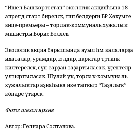
“Йәшел Башҡортостан” экологик акцияһына 18
апрелдә старт биреләсәк, тип белдергән БР Хөкүмәте
вице-премьеры – торлаҡ-коммуналь хужалыҡ
министры Борис Беляев.
Экологик акция барышында ауыл һәм ҡалаларҙа
ихаталар, урамдар, юлдар, парктар тәртипкә
килтереләсәк, сүп-сарҙан таҙартыласаҡ, үҫентеләр
ултыртыласаҡ. Шулай уҡ, торлаҡ-коммуналь
хужалыҡтар аҙнаһына ике тапҡыр “Таҙалыҡ”
көндәре үткәрәсәк.
Фото: шәхси архив
Автор: Гөлнара Солтанова.