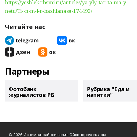
https://yeshlek.rbsmi.ru/articles/ya-yly-tar-ta-ma-y-
netu/Ti--n-m-l-r-bashlanasa-174492/
Читайте нас
Партнеры
Фотобанк
Рубрика "Еда и
журналистов РБ
напитки"
© 2026 Ижтимағи-сәйәси гәзит. Ойоштороусылары: