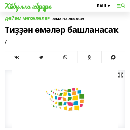
Хәйбулла хәбәрҙәре
ДӨЙӨМ МӘҠӘЛӘЛӘР
20 МАРТА 2020, 05:39
Тиҙҙән өмәләр башланасаҡ
/