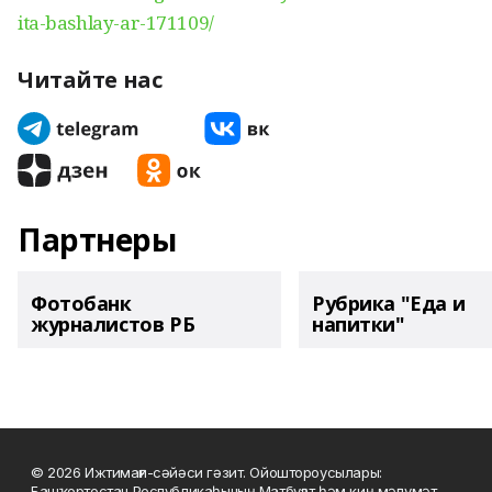
ita-bashlay-ar-171109/
Читайте нас
Партнеры
Фотобанк
Рубрика "Еда и
журналистов РБ
напитки"
© 2026 Ижтимағи-сәйәси гәзит. Ойоштороусылары:
Башҡортостан Республикаһының Матбуғат һәм киң мәғлүмәт