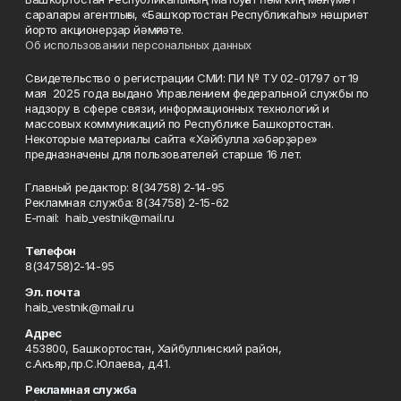
саралары агентлығы, «Башҡортостан Республикаһы» нәшриәт
йорто акционерҙар йәмғиәте.
Об использовании персональных данных
Свидетельство о регистрации СМИ: ПИ № ТУ 02-01797 от 19
мая 2025 года выдано Управлением федеральной службы по
надзору в сфере связи, информационных технологий и
массовых коммуникаций по Республике Башкортостан.
Некоторые материалы сайта «Хәйбулла хәбәрҙәре»
предназначены для пользователей старше 16 лет.
Главный редактор: 8(34758) 2-14-95
Рекламная служба: 8(34758) 2-15-62
Е-mаil: haib_vestnik@mail.ru
Телефон
8(34758)2-14-95
Эл. почта
haib_vestnik@mail.ru
Адрес
453800, Башкортостан, Хайбуллинский район,
с.Акъяр,пр.С.Юлаева, д.41.
Рекламная служба