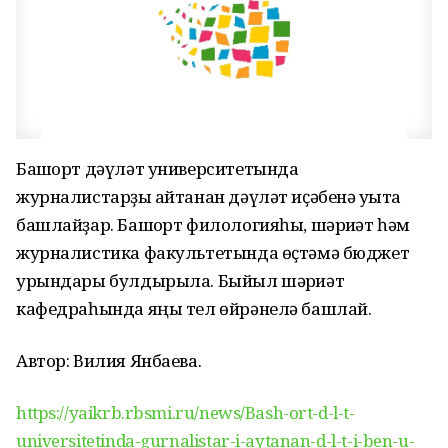
Башҡорт дәүләт университетында
журналистарҙы ҡайтанан дәүләт иҫәбенә уҡыта
башлайҙар. Башҡорт филологияһы, шәрҡиәт һәм
журналистика факультетында өҫтәмә бюджет
урындары булдырыла. Быйыл шәрҡиәт
кафедраһында яңы тел өйрәнелә башлай.
Автор: Вилия Янбаева.
https://yaikrb.rbsmi.ru/news/Bash-ort-d-l-t-
universitetinda-gurnalistar-i-aytanan-d-l-t-i-ben-u-