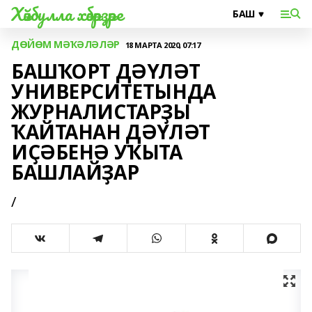
Хәйбулла хәбәрҙәре
ДӨЙӨМ МӘҠӘЛӘЛӘР
18 МАРТА 2020, 07:17
БАШҠОРТ ДӘҮЛӘТ
УНИВЕРСИТЕТЫНДА
ЖУРНАЛИСТАРҘЫ
ҠАЙТАНАН ДӘҮЛӘТ
ИҪӘБЕНӘ УҠЫТА
БАШЛАЙҘАР
/