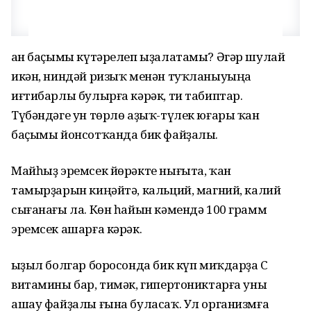
Ҡан баҫымы күтәрелеп ыҙалатамы? Әгәр шулай
икән, ниндәй ризыҡ менән туҡланыуыңа
иғтибарлы булырға кәрәк, ти табиптар.
Түбәндәге ун төрлө аҙыҡ-түлек юғары ҡан
баҫымы йонсотҡанда бик файҙалы.
Майһыҙ эремсек йөрәкте нығыта, ҡан
тамырҙарын киңәйтә, кальций, магний, калий
сығанағы ла. Көн һайын кәмендә 100 грамм
эремсек ашарға кәрәк.
Ҡыҙыл болгар боросонда бик күп миҡдарҙа С
витамины бар, тимәк, гипертониктарға уны
ашау файҙалы ғына буласаҡ. Ул организмға