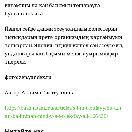
витамины ла ҡан баҫымын төшөрөүгә
булышлыҡ итә.
Йәшел сәйҙе даими эсеү ҡандағы холестерин
тығындарын иретә, организмдың ҡартайыуын
тотҡарлай. Япония- иң күп йәшел сәй эсеүсе ил,
унда юғары ҡан баҫымы менән ауырымайҙар
тиерлек.
фото: zen.yandex.ru
Автор: Аклима Гизатуллина.
https://bash.rbsmi.ru/articles/s-l-m-t-bulayy/Yu-ari-
an-ba-iminan-nind-y-a-i-t-lek-fay-ali-166429/
Читайте нас