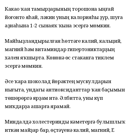
Какао ҡан тамырҙарының торошона ыңғай
йоғонто яһай, ләкин уның калорияһы ҙур, шуға
аҙнаһына 1-2 сынаяҡ ҡына эсергә мөмкин.
Майһыҙландырылған һөттәге калий, кальций,
магний һәм витаминдар гипертониктарҙың
хәлен яҡшырта. Көнөнә өс стаканға тиклем
эсергә мөмкин.
Әсе ҡара шоколад йөрәктең мускулдарын
нығыта, ундағы антиоксиданттар ҡан баҫымын
төшөрөргә ярҙам итә. Әлбиттә, уны күп
миҡдарҙа ашарға ярамай.
Миндалдә холестеринды кәметергә булышлыҡ
иткән майҙар бар, өҫтәүенә калий, магний, Е