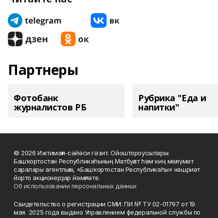
Партнеры
Фотобанк
Рубрика "Еда и
журналистов РБ
напитки"
© 2026 Ижтимағи-сәйәси гәзит. Ойоштороусылары:
Башҡортостан Республикаһының Матбуғат һәм киң мәғлүмәт
саралары агентлығы, «Башҡортостан Республикаһы» нәшриәт
йорто акционерҙар йәмғиәте.
Об использовании персональных данных
Свидетельство о регистрации СМИ: ПИ № ТУ 02-01797 от 19
мая 2025 года выдано Управлением федеральной службы по