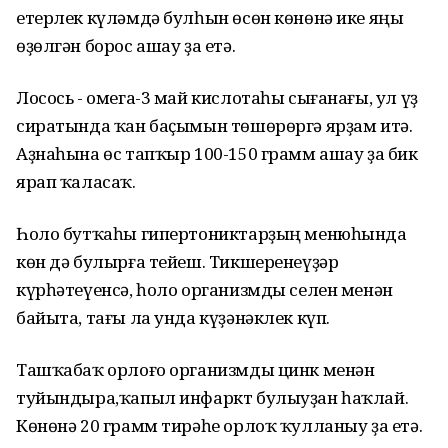
етерлек күләмдә булһын өсөн көнөнә ике яңы
өҙөлгән борос ашау ҙа етә.
Лосось - омега-3 май кислотаһы сығанағы, ул үҙ
сиратында ҡан баҫымын төшөрөргә ярҙам итә.
Аҙнаһына өс тапҡыр 100-150 грамм ашау ҙа бик
ярап ҡаласаҡ.
Һоло бутҡаһы гипертониктарҙың менюһында
көн дә булырға тейеш. Тикшеренеүҙәр
күрһәтеүенсә, һоло организмды селен менән
байыта, тағы ла унда күҙәнәклек күп.
Ташҡабаҡ орлоғо организмды цинк менән
туйындыра,ҡапыл инфаркт булыуҙан һаҡлай.
Көнөнә 20 грамм тирәһе орлоҡ ҡулланыу ҙа етә.