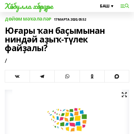
Хәйбулла хәбәрҙәре
ДӨЙӨМ МӘҠӘЛӘЛӘР
17 МАРТА 2020, 05:52
Юғары ҡан баҫымынан
ниндәй аҙыҡ-түлек
файҙалы?
/