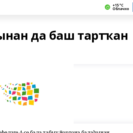
+15 °С
Облачно
ынан да баш тартҡан
фөләге 4-се бала табыу йортона балаһынан