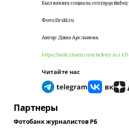
Был ваҡиға социаль селтәрҙә йүнһе
Фото:Drskl.ru
Автор: Дина Арсланова.
https://bash.rbsmi.ru/articles/y-m-i-t
Читайте нас
Партнеры
Фотобанк журналистов РБ