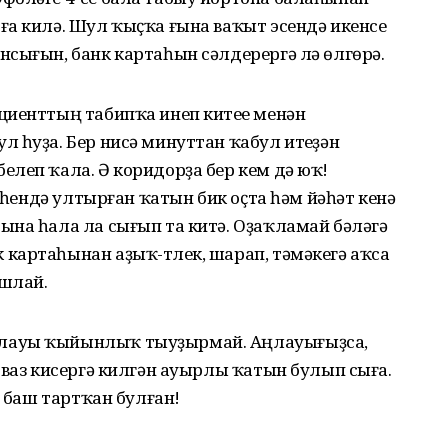
ға килә. Шул ҡыҫҡа ғына ваҡыт эсендә икенсе
сығын, банк картаһын сәлдерергә лә өлгөрә.
циенттың табипҡа инеп китеүе менән
 һуҙа. Бер нисә минуттан ҡабул итеүҙән
леп ҡала. Ә коридорҙа бер кем дә юҡ!
гәһендә ултырған ҡатын бик оҫта һәм йәһәт кенә
ына һала ла сығып та китә. Оҙаҡламай бәләгә
картаһынан аҙыҡ-түлек, шарап, тәмәкегә аҡса
ашлай.
лауы ҡыйынлыҡ тыуҙырмай. Аңлауығыҙса,
 ваз кисергә килгән ауырлы ҡатын булып сыға.
а баш тартҡан булған!