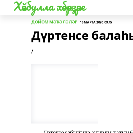
Хәйбулла хәбәрҙәре
ДӨЙӨМ МӘҠӘЛӘЛӘР
16 МАРТА 2020, 09:45
Дүртенсе балаһ
/
Дүртенсе сабыйына ауырлы ҡатын Ө