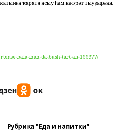
ҙ ҡатынға ҡарата асыу һәм нәфрәт тыуҙырған.
/D-rtense-bala-inan-da-bash-tart-an-166377/
Рубрика "Еда и напитки"