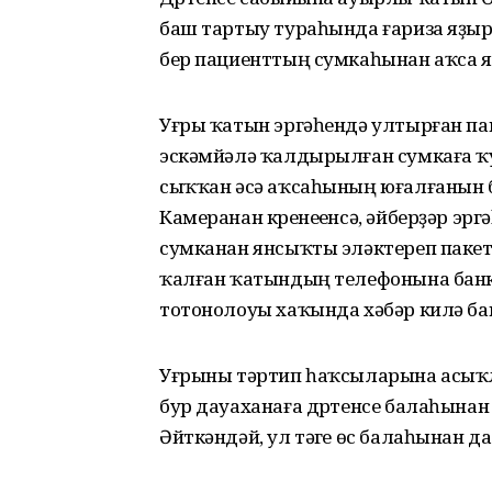
баш тартыу тураһында ғариза яҙыр
бер пациенттың сумкаһынан аҡса ян
Уғры ҡатын эргәһендә ултырған па
эскәмйәлә ҡалдырылған сумкаға ҡул
сыҡҡан әсә аҡсаһының юғалғанын бе
Камеранан күренеүенсә, әйберҙәр эр
сумканан янсыҡты эләктереп пакет
ҡалған ҡатындың телефонына банк 
тотонолоуы хаҡында хәбәр килә б
Уғрыны тәртип һаҡсыларына асыҡ
бур дауаханаға дүртенсе балаһынан
Әйткәндәй, ул тәүге өс балаһынан д