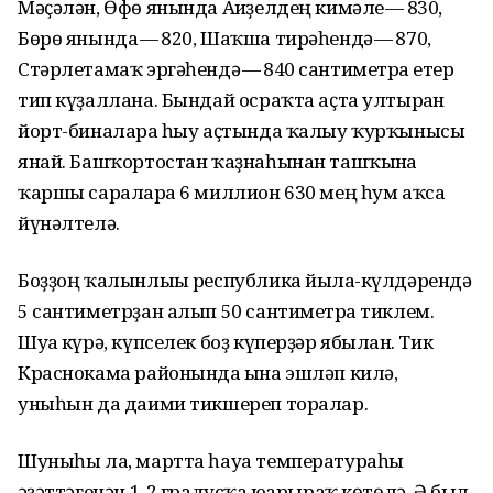
Мәҫәлән, Өфө янында Ағиҙелдең кимәле — 830,
Бөрө янында — 820, Шаҡша тирәһендә — 870,
Стәрлетамаҡ эргәһендә — 840 сантиметрға етер
тип күҙаллана. Бындай осраҡта аҫта ултырған
йорт-биналарға һыу аҫтында ҡалыу ҡурҡынысы
янай. Башҡортостан ҡаҙнаһынан ташҡынға
ҡаршы сараларға 6 миллион 630 мең һум аҡса
йүнәлтелә.
Боҙҙоң ҡалынлығы республика йылға-күлдәрендә
5 сантиметрҙан алып 50 сантиметрға тиклем.
Шуға күрә, күпселек боҙ күперҙәр ябылған. Тик
Краснокама районында ғына эшләп килә,
уныһын да даими тикшереп торалар.
Шуныһы ла, мартта һауа температураһы
ғәҙәттәгенән 1-2 градусҡа юғарыраҡ көтөлә. Ә был