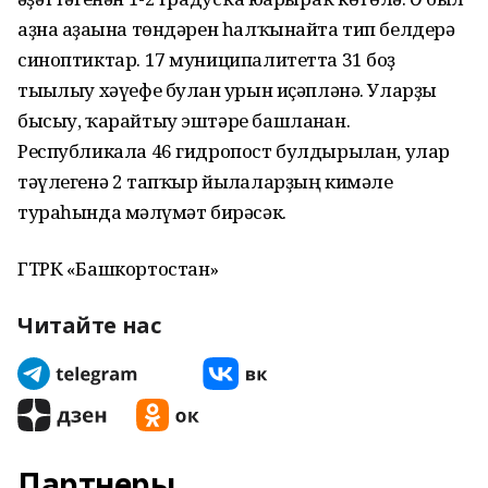
аҙна аҙағына төндәрен һалҡынайта тип белдерә
синоптиктар. 17 муниципалитетта 31 боҙ
тығылыу хәүефе булған урын иҫәпләнә. Уларҙы
бысыу, ҡарайтыу эштәре башланған.
Республикала 46 гидропост булдырылған, улар
тәүлегенә 2 тапҡыр йылғаларҙың кимәле
тураһында мәғлүмәт бирәсәк.
ГТРК «Башкортостан»
Читайте нас
Партнеры