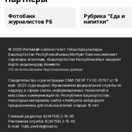
Фотобанк
Рубрика "Еда и
журналистов РБ
напитки"
© 2026 Ижтимағи-сәйәси гәзит. Ойоштороусылары:
Башҡортостан Республикаһының Матбуғат һәм киң мәғлүмәт
саралары агентлығы, «Башҡортостан Республикаһы» нәшриәт
йорто акционерҙар йәмғиәте.
Об использовании персональных данных
Свидетельство о регистрации СМИ: ПИ № ТУ 02-01797 от 19
мая 2025 года выдано Управлением федеральной службы по
надзору в сфере связи, информационных технологий и
массовых коммуникаций по Республике Башкортостан.
Некоторые материалы сайта «Хәйбулла хәбәрҙәре»
предназначены для пользователей старше 16 лет.
Главный редактор: 8(34758) 2-14-95
Рекламная служба: 8(34758) 2-15-62
Е-mаil: haib_vestnik@mail.ru