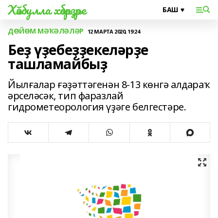
Хәйбулла хәбәрҙәре
ДӨЙӨМ МӘҠӘЛӘЛӘР
12 МАРТА 2020, 19:24
Беҙ үҙебеҙҙекеләрҙе
ташламайбыҙ
Йылғалар ғәҙәттәгенән 8-13 көнгә алдараҡ
әрселәсәк, тип фаразлай
гидрометеорология үҙәге белгестәре.