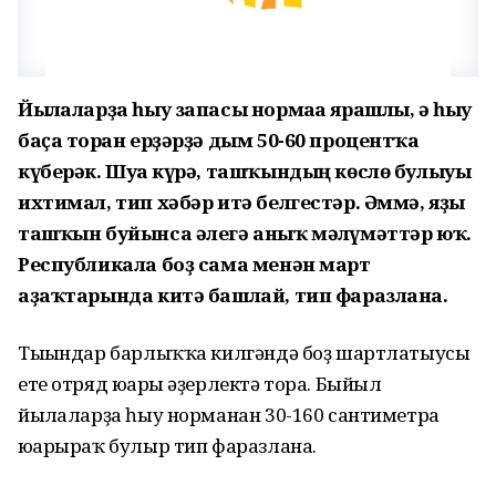
Йылғаларҙа һыу запасы нормаға ярашлы, ә һыу
баҫа торған ерҙәрҙә дым 50-60 процентҡа
күберәк. Шуға күрә, ташҡындың көслө булыуы
ихтимал, тип хәбәр итә белгестәр. Әммә, яҙғы
ташҡын буйынса әлегә аныҡ мәғлүмәттәр юҡ.
Республикала боҙ сама менән март
аҙаҡтарында китә башлай, тип фаразлана.
Тығындар барлыҡҡа килгәндә боҙ шартлатыусы
ете отряд юғары әҙерлектә тора. Быйыл
йылғаларҙа һыу норманан 30-160 сантиметрға
юғарыраҡ булыр тип фаразлана.