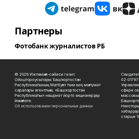
Партнеры
Фотобанк журналистов РБ
© 2026 Ижтимағи-сәйәси гәзит.
Свидетел
Ойоштороусылары: Башҡортостан
02-01797
Республикаһының Матбуғат һәм киң мәғлүмәт
Управлен
саралары агентлығы, «Башҡортостан
сфере св
Республикаһы» нәшриәт йорто акционерҙар
массовых
йәмғиәте.
Башкорто
Об использовании персональных данных
Некоторы
хәбәрҙәр
старше 16