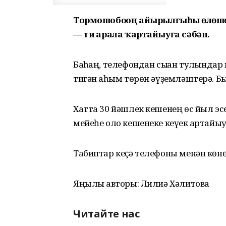
Тормошобоҙҙоң айырылғыһыҙ өлөш
— тиҙ арала ҡартайыуға сәбәп.
Баҡһаң, телефондан сыҡҡан тулҡында
тигән аҡһым төрөн әүҙемләштерә. Бы
Хатта 30 йәшлек кешенең өс йыл эс
мейеһе оло кешенеке кеүек ҡартайы
Табиптар кеҫә телефоны менән көнө
Яңылыҡ авторы: Лилиә Хәлитова
Читайте нас