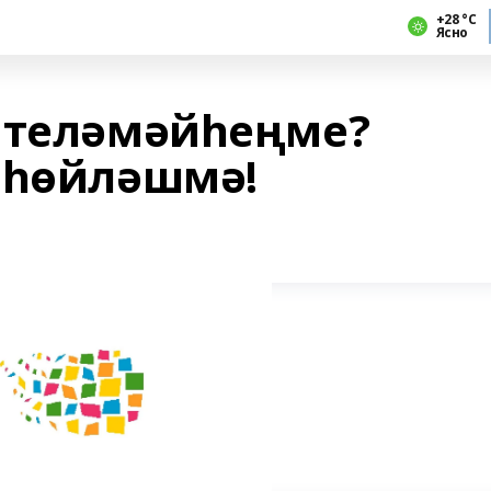
+28 °С
Ясно
 теләмәйһеңме?
 һөйләшмә!