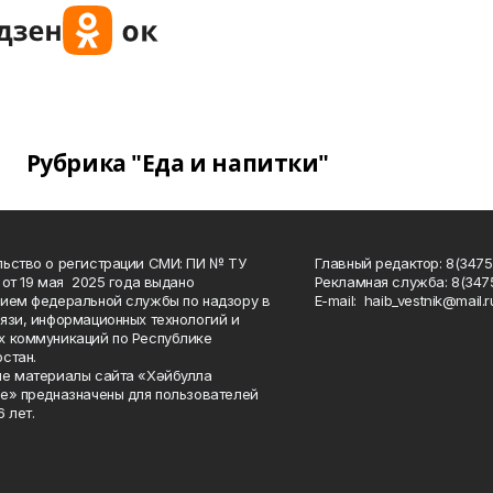
Рубрика "Еда и напитки"
ьство о регистрации СМИ: ПИ № ТУ
Главный редактор: 8(3475
 от 19 мая 2025 года выдано
Рекламная служба: 8(3475
ием федеральной службы по надзору в
Е-mаil: haib_vestnik@mail.r
язи, информационных технологий и
 коммуникаций по Республике
стан.
е материалы сайта «Хәйбулла
е» предназначены для пользователей
 лет.