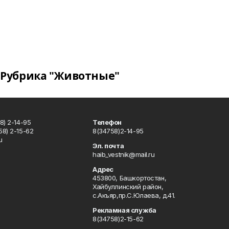
Рубрика "Животные"
8) 2-14-95
Телефон
8) 2-15-62
8(34758)2-14-95
u
Эл. почта
haib_vestnik@mail.ru
Адрес
453800, Башкортостан,
Хайбуллинский район,
с.Акъяр,пр.С.Юлаева, д.41.
Рекламная служба
8(34758)2-15-62