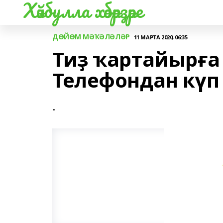
Хәйбулла хәбәрҙәре
ДӨЙӨМ МӘҠӘЛӘЛӘР
11 МАРТА 2020, 06:35
Тиҙ ҡартайырға
Телефондан күп
.