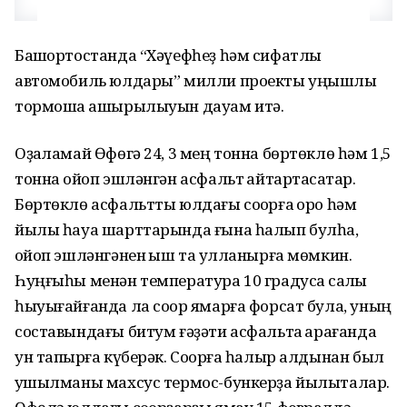
Башҡортостанда “Хәүефһеҙ һәм сифатлы
автомобиль юлдары” милли проекты уңышлы
тормошҡа ашырылыуын дауам итә.
Оҙаҡламай Өфөгә 24, 3 мең тонна бөртөклө һәм 1,5
тонна ҡойоп эшләнгән асфальт ҡайтартасаҡтар.
Бөртөклө асфальтты юлдағы соҡорға ҡоро һәм
йылы һауа шарттарында ғына һалып булһа,
ҡойоп эшләнгәнен ҡыш та ҡулланырға мөмкин.
Һуңғыһы менән температура 10 градусҡа саҡлы
һыуығайғанда ла соҡор ямарға форсат була, уның
составындағы битум ғәҙәти асфальтҡа ҡарағанда
ун тапҡырға күберәк. Соҡорға һалыр алдынан был
ҡушылманы махсус термос-бункерҙа йылыталар.