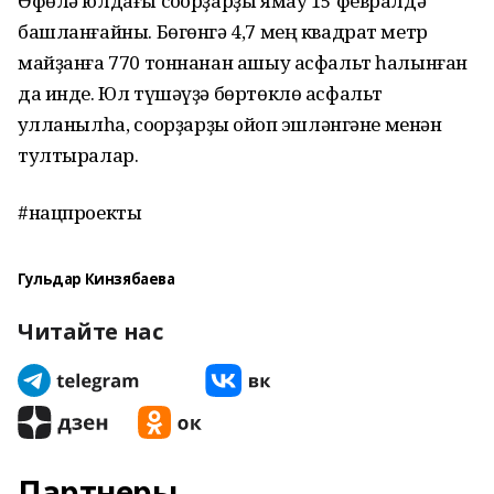
Өфөлә юлдағы соҡорҙарҙы ямау 15 февралдә
башланғайны. Бөгөнгә 4,7 мең квадрат метр
майҙанға 770 тоннанан ашыу асфальт һалынған
да инде. Юл түшәүҙә бөртөклө асфальт
ҡулланылһа, соҡорҙарҙы ҡойоп эшләнгәне менән
тултыралар.
#нацпроекты
Гульдар Кинзябаева
Читайте нас
Партнеры