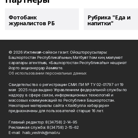
Фотобанк
Рубрика "Еда и
журналистов РБ
напитки"
© 2026 Ижтимағи-сәйәси гәзит. Ойоштороусылары:
Башҡортостан Республикаһының Матбуғат һәм киң мәғлүмәт
саралары агентлығы, «Башҡортостан Республикаһы» нәшриәт
йорто акционерҙар йәмғиәте.
Об использовании персональных данных
Свидетельство о регистрации СМИ: ПИ № ТУ 02-01797 от 19
мая 2025 года выдано Управлением федеральной службы по
надзору в сфере связи, информационных технологий и
массовых коммуникаций по Республике Башкортостан.
Некоторые материалы сайта «Хәйбулла хәбәрҙәре»
предназначены для пользователей старше 16 лет.
Главный редактор: 8(34758) 2-14-95
Рекламная служба: 8(34758) 2-15-62
Е-mаil: haib_vestnik@mail.ru