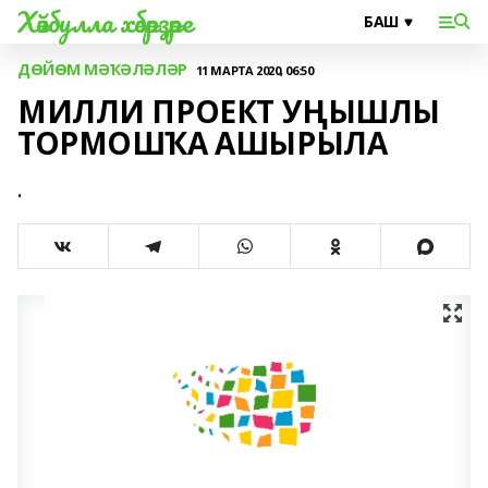
Хәйбулла хәбәрҙәре
ДӨЙӨМ МӘҠӘЛӘЛӘР
11 МАРТА 2020, 06:50
МИЛЛИ ПРОЕКТ УҢЫШЛЫ
ТОРМОШҠА АШЫРЫЛА
.