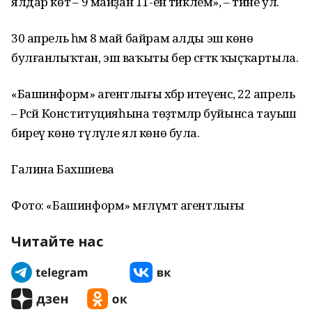
ялдар көтә – 9 майҙан 11-енә тиклем», – тине ул.
30 апрель һәм 8 май байрам алды эш көнө
булғанлыҡтан, эш ваҡыты бер сәғәткә ҡыҫҡартыла.
«Башинформ» агентлығы хәбәр итеүенсә, 22 апрель
– Рәсәй Конституцияһына төҙәтмәләр буйынса тауыш
биреү көнө түләүле ял көнө була.
Галина Бахшиева
Фото: «Башинформ» мәғлүмәт агентлығы
Читайте нас