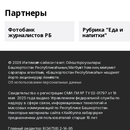
Партнеры
Фотобанк
Рубрика "Еда и
журналистов РБ
напитки"
© 2026 Ижтимағи-сәйәси гәзит. Ойоштороусылары:
Башҡортостан Республикаһының Матбуғат һәм киң мәғлүмәт
саралары агентлығы, «Башҡортостан Республикаһы» нәшриәт
йорто акционерҙар йәмғиәте.
Об использовании персональных данных
Свидетельство о регистрации СМИ: ПИ № ТУ 02-01797 от 19
мая 2025 года выдано Управлением федеральной службы по
надзору в сфере связи, информационных технологий и
массовых коммуникаций по Республике Башкортостан.
Некоторые материалы сайта «Хәйбулла хәбәрҙәре»
предназначены для пользователей старше 16 лет.
Главный редактор: 8(34758) 2-14-95