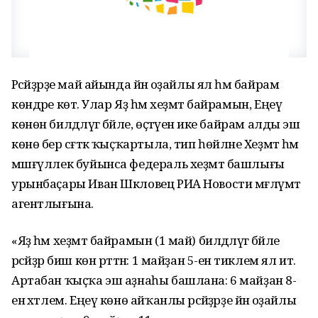
Рәсәйҙәрҙе май айында йәнә оҙайлы ял һәм байрам
көндәре көтә. Улар Яҙ һәм хеҙмәт байрамын, Еңеү
көнөн билдәләүгә бәйле, өҫтәүенә ике байрам алды эш
көнө бер сәғәткә ҡыҫҡартыла, тип һөйләне Хеҙмәт һәм
мәшғүллек буйынса федераль хеҙмәт башлығы
урынбаҫары Иван Шкловец РИА Новости мәғлүмәт
агентлығына.
«Яҙ һәм хеҙмәт байрамын (1 май) билдәләүгә бәйле
рәсәйҙәр биш көн рәттән: 1 майҙан 5-енә тиклем ял итә.
Артабан ҡыҫҡа эш аҙнаһы башлана: 6 майҙан 8-
енә хәтлем. Еңеү көнө айҡанлы рәсәйҙәрҙе йәнә оҙайлы