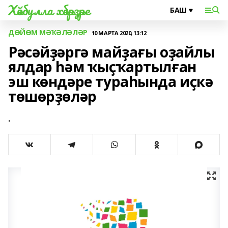
Хәйбулла хәбәрҙәре
ДӨЙӨМ МӘҠӘЛӘЛӘР
10 МАРТА 2020, 13:12
Рәсәйҙәргә майҙағы оҙайлы
ялдар һәм ҡыҫҡартылған
эш көндәре тураһында иҫкә
төшөрҙөләр
.